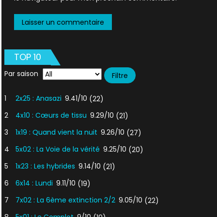
TOP 10
Par saison
1
2x25 : Anasazi
9.41/10
(22)
2
4x10 : Cœurs de tissu
9.29/10
(21)
3
1x19 : Quand vient la nuit
9.26/10
(27)
4
5x02 : La Voie de la vérité
9.25/10
(20)
5
1x23 : Les hybrides
9.14/10
(21)
6
6x14 : Lundi
9.11/10
(19)
7
7x02 : La 6ème extinction 2/2
9.05/10
(22)