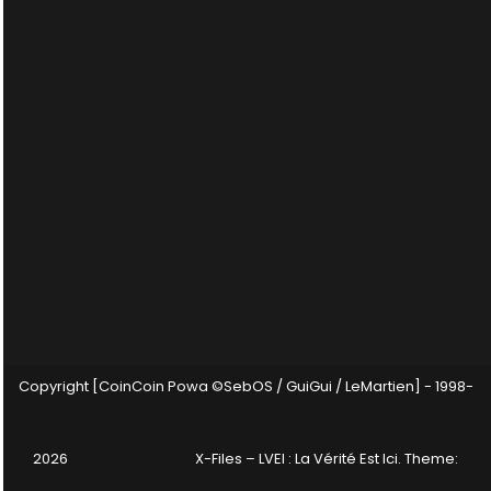
Copyright [CoinCoin Powa ©SebOS / GuiGui / LeMartien] - 1998-
2026
X-Files – LVEI : La Vérité Est Ici
. Theme: