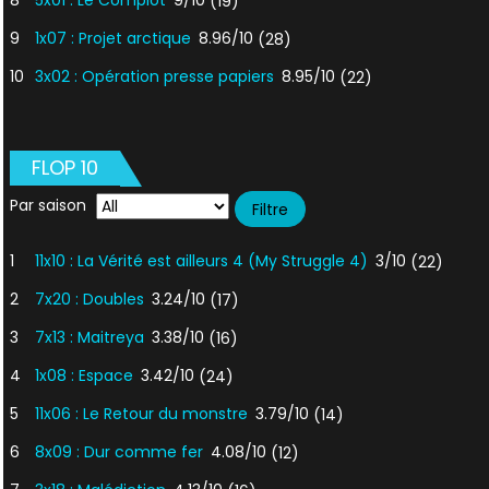
8
5x01 : Le Complot
9/10
(19)
9
1x07 : Projet arctique
8.96/10
(28)
10
3x02 : Opération presse papiers
8.95/10
(22)
FLOP 10
Par saison
1
11x10 : La Vérité est ailleurs 4 (My Struggle 4)
3/10
(22)
2
7x20 : Doubles
3.24/10
(17)
3
7x13 : Maitreya
3.38/10
(16)
4
1x08 : Espace
3.42/10
(24)
5
11x06 : Le Retour du monstre
3.79/10
(14)
6
8x09 : Dur comme fer
4.08/10
(12)