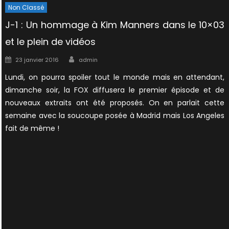
Non Classé
J-1 : Un hommage à Kim Manners dans le 10×03
et le plein de vidéos
Author
Posted
23 janvier 2016
admin
on
Lundi, on pourra spoiler tout le monde mais en attendant,
dimanche soir, la FOX diffusera le premier épisode et de
nouveaux extraits ont été proposés. On en parlait cette
semaine avec la soucoupe posée à Madrid mais Los Angeles
fait de même !