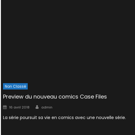
Non Classé
Preview du nouveau comics Case Files
Author
Posted
16 avril 2018
admin
on
La série poursuit sa vie en comics avec une nouvelle série.