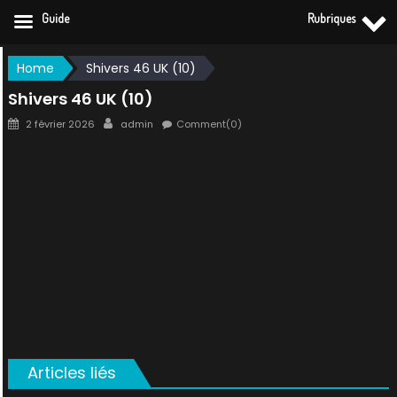
Guide
Rubriques
Skip
Home
Shivers 46 UK (10)
to
Shivers 46 UK (10)
content
Posted
Author
2 février 2026
admin
Comment(0)
on
Articles liés