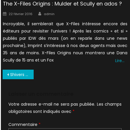
The X-Files Origins : Mulder et Scully en ados ?
Author
Posted
22 février 2016
admin
on
Incroyable, il semblerait que X-Files intéresse encore des
éditeurs pour revisiter l’univers ! Après les comics « et si »
publiés par IDW dès mars (on en reparle dans une news
prochaine), Imprint s’intéresse à nos deux agents mais avec
35 ans de moins. X-Files Origins nous montrera une Dana
Scully de 15 ans et un Fox
Lire…
Navigation
Shivers 46 UK (10)
de
l’article
Laisser un commentaire
Votre adresse e-mail ne sera pas publiée.
Les champs
obligatoires sont indiqués avec
*
Commentaire
*