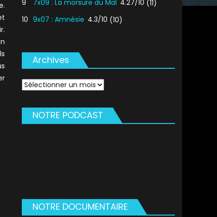
9
7x09 : La morsure du Mal
4.27/10
(11)
e.
et
10
9x07 : Amnésie
4.3/10
(10)
r.
un
ls
Archives
us
er
Archives
NOTRE PODCAST
NOTRE DOCUMENTAIRE