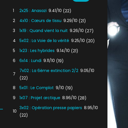
1
2x25 : Anasazi
9.41/10
(22)
2
4x10 : Cœurs de tissu
9.29/10
(21)
3
1x19 : Quand vient la nuit
9.26/10
(27)
4
5x02 : La Voie de la vérité
9.25/10
(20)
5
1x23 : Les hybrides
9.14/10
(21)
6
6x14 : Lundi
9.11/10
(19)
7x02 : La 6ème extinction 2/2
9.05/10
7
(22)
8
5x01 : Le Complot
9/10
(19)
9
1x07 : Projet arctique
8.96/10
(28)
3x02 : Opération presse papiers
8.95/10
10
(22)