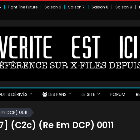
5
Fight The Future
Saison 6
Saison 7
Saison 8
Saison 9
UITS DÉRIVÉS
LES FANS
LE SITE
FORUM
R
Em DCP) 0011
7] (c2c) (Re Em DCP) 0011