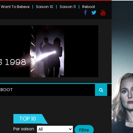
I Want To Believe
Saison 10
Saison 11
Reboot
EBOOT
TOP 10
Par saison