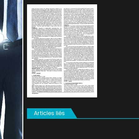
on
Articles liés