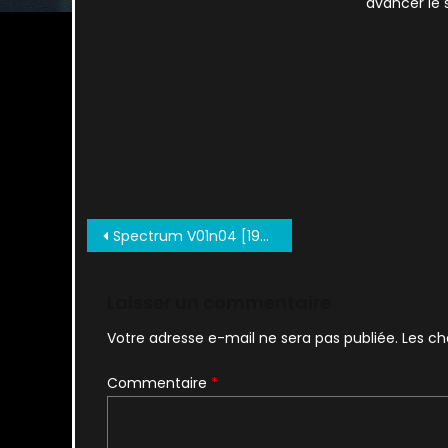
avancer le 
Navigation
Spectrum V01n04 [1995 07] (c2c) (Re Em DCP) 0011
de
l’article
Laisser un commentaire
Votre adresse e-mail ne sera pas publiée.
Les ch
Commentaire
*