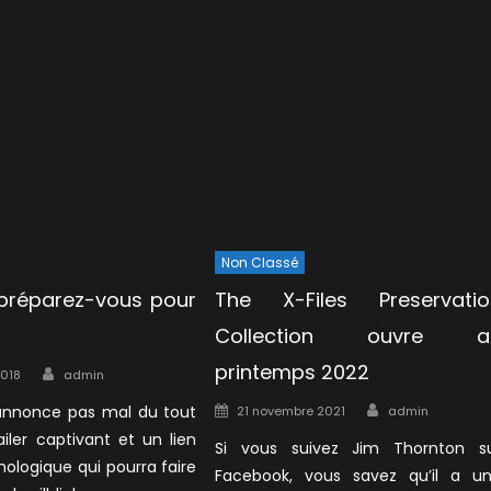
Non Classé
 préparez-vous pour
The X-Files Preservatio
Collection ouvre a
Author
printemps 2022
2018
admin
Author
Posted
’annonce pas mal du tout
21 novembre 2021
admin
on
iler captivant et un lien
Si vous suivez Jim Thornton s
hologique qui pourra faire
Facebook, vous savez qu’il a u