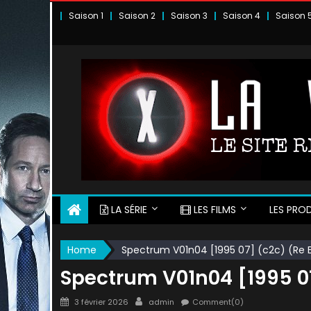
Skip
Saison 1
Saison 2
Saison 3
Saison 4
Saison 
to
content
LA SÉRIE
LES FILMS
LES PROD
Home
Spectrum V01n04 [1995 07] (c2c) (Re 
Spectrum V01n04 [1995 0
Posted
Author
3 février 2026
admin
Comment(0)