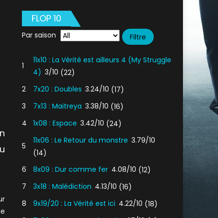
FLOP 10
Par saison
11x10 : La Vérité est ailleurs 4 (My Struggle
1
4)
3/10
(22)
2
7x20 : Doubles
3.24/10
(17)
3
7x13 : Maitreya
3.38/10
(16)
4
1x08 : Espace
3.42/10
(24)
n
11x06 : Le Retour du monstre
3.79/10
5
u
(14)
6
8x09 : Dur comme fer
4.08/10
(12)
7
3x18 : Malédiction
4.13/10
(16)
ur
8
9x19/20 : La Vérité est ici
4.22/10
(18)
ne