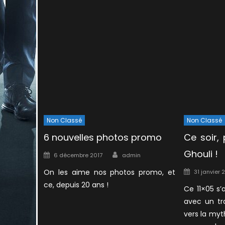
Non Classé
Non Classé
6 nouvelles photos promo
Ce soir,
Author
Ghouli !
Posted
6 décembre 2017
admin
on
Posted
On les aime nos photos promo, et
31 janvier 
on
ce, depuis 20 ans !
Ce 11×05 s
avec un tra
vers la myt