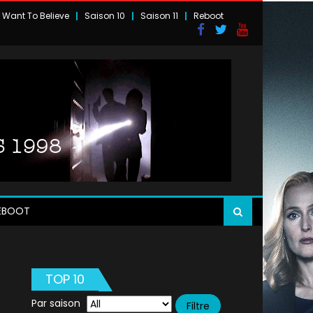
I Want To Believe
Saison 10
Saison 11
Reboot
EBOOT
TOP 10
Par saison