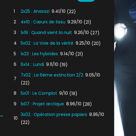
1
2x25 : Anasazi
9.41/10
(22)
2
4x10 : Cœurs de tissu
9.29/10
(21)
3
1x19 : Quand vient la nuit
9.26/10
(27)
4
5x02 : La Voie de la vérité
9.25/10
(20)
5
1x23 : Les hybrides
9.14/10
(21)
6
6x14 : Lundi
9.11/10
(19)
7x02 : La 6ème extinction 2/2
9.05/10
7
(22)
8
5x01 : Le Complot
9/10
(19)
9
1x07 : Projet arctique
8.96/10
(28)
3x02 : Opération presse papiers
8.95/10
10
(22)