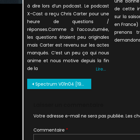
une bonne
à dire lors d’un podcast. Le podcast
de cette i
X-Cast a reçu Chris Carter pour une
sur la sais
heure de questions /
en France)
réponses.Comme à l’accoutumée,
prenons tr
les questions étaient peu originales
demandons l
mais Carter est revenu sur les actes
manqués. C’est un peu ça qui nous
anime et nous motive depuis la fin
de la
Lire…
Navigation
Spectrum V01n04 [1995 07] (c2c) (Re Em DCP) 0025
de
l’article
Laisser un commentaire
Votre adresse e-mail ne sera pas publiée.
Les ch
Commentaire
*