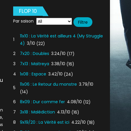
FLOP 10
Par saison
11x10 : La Vérité est ailleurs 4 (My Struggle
1
4)
3/10
(22)
2
7x20 : Doubles
3.24/10
(17)
3
7x13 : Maitreya
3.38/10
(16)
4
1x08 : Espace
3.42/10
(24)
du
11x06 : Le Retour du monstre
3.79/10
5
(14)
6
8x09 : Dur comme fer
4.08/10
(12)
on
7
3x18 : Malédiction
4.13/10
(16)
e,
8
9x19/20 : La Vérité est ici
4.22/10
(18)
us