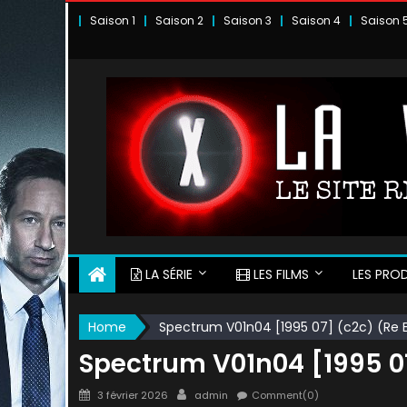
Skip
Saison 1
Saison 2
Saison 3
Saison 4
Saison 
to
content
LA SÉRIE
LES FILMS
LES PROD
Home
Spectrum V01n04 [1995 07] (c2c) (Re
Spectrum V01n04 [1995 0
Posted
Author
3 février 2026
admin
Comment(0)