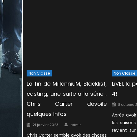
Non Classé
Non Classé
La fin de MillenniuM, Blacklist,
LiVEI, le
casting, une suite à la série :
4!
Chris Carter dévoile
Posted
8 octobre 
on
quelques infos
Après avoi
les saisons
Author
Posted
21 janvier 2023
admin
revient su
on
Chris Carter semble avoir des choses