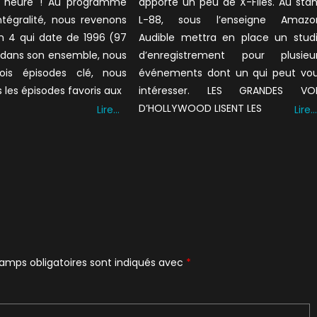
 heure ! Au programme
apporte un peu de X-Files. Au sta
ntégralité, nous revenons
L-88, sous l’enseigne Amazo
on 4 qui date de 1996 (97
Audible mettra en place un stud
 dans son ensemble, nous
d’enregistrement pour plusieu
ois épisodes clé, nous
événements dont un qui peut vo
es épisodes favoris aux
intéresser. LES GRANDES VO
D’HOLLYWOOD LISENT LES
Lire…
Lire…
amps obligatoires sont indiqués avec
*