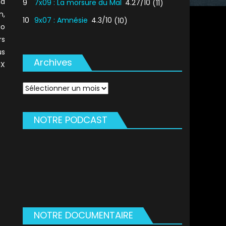
nd
9
7x09 : La morsure du Mal
4.27/10
(11)
n,
10
9x07 : Amnésie
4.3/10
(10)
io
rs
us
Archives
IX
Archives
NOTRE PODCAST
NOTRE DOCUMENTAIRE