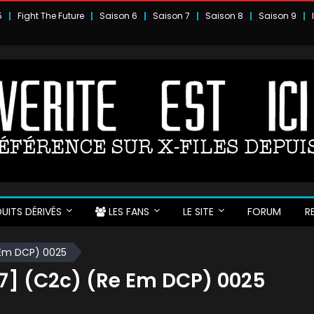
5
Fight The Future
Saison 6
Saison 7
Saison 8
Saison 9
UITS DÉRIVÉS
LES FANS
LE SITE
FORUM
R
 Em DCP) 0025
7] (c2c) (Re Em DCP) 0025