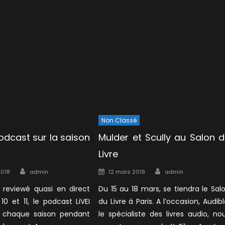
Non Classé
 podcast sur la saison
Mulder et Scully au Salon 
Livre
Author
Author
Posted
2018
admin
12 mars 2019
admin
on
r reviewé quasi en direct
Du 15 au 18 mars, se tiendra le Sal
 10 et 11, le podcast LiVEI
du Livre à Paris. A l’occasion, Audibl
r chaque saison pendant
le spécialiste des livres audio, no