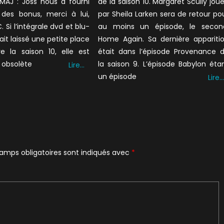
 MAJ : Joss nous a fourni
de la saison 10. Margaret Scully jou
 des bonus, merci à lui,
par Sheila Larken sera de retour po
 Si l’intégrale dvd et blu-
au moins un épisode, le secon
ait laissé une petite place
Home Again. Sa dernière appariti
e la saison 10, elle est
était dans l’épisode Provenance 
 obsolète
la saison 9. L’épisode Babylon éta
Lire…
un épisode
Lire…
amps obligatoires sont indiqués avec
*