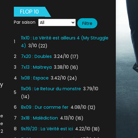
FLOP 10
Par saison
11x10 : La Vérité est ailleurs 4 (My Struggle
1
4)
3/10
(22)
2
7x20 : Doubles
3.24/10
(17)
3
7x13 : Maitreya
3.38/10
(16)
4
1x08 : Espace
3.42/10
(24)
ly
11x06 : Le Retour du monstre
3.79/10
5
(14)
6
8x09 : Dur comme fer
4.08/10
(12)
ne
7
3x18 : Malédiction
4.13/10
(16)
ge
8
9x19/20 : La Vérité est ici
4.22/10
(18)
 2