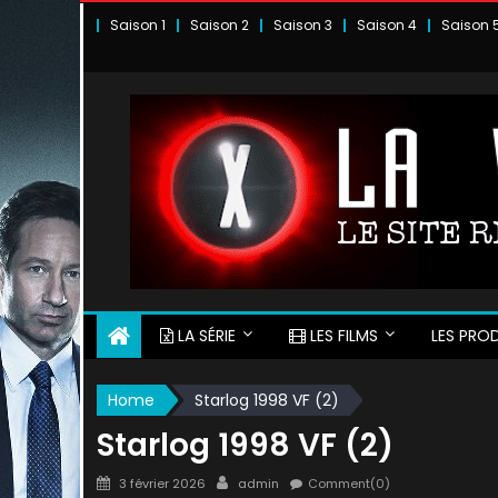
Skip
Saison 1
Saison 2
Saison 3
Saison 4
Saison 
to
content
LA SÉRIE
LES FILMS
LES PROD
Home
Starlog 1998 VF (2)
Starlog 1998 VF (2)
Posted
Author
3 février 2026
admin
Comment(0)