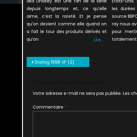
aka Lindsey est une fan de la série
Etats-Unis.
depuis longtemps et, ce qu’elle
les durées
aime, c’est la rareté. Et je pense
source BBFC.
qu’on devient comme elle quand on
ray nous av
a fait le tour des produits dérivés et
pour mettr
qu’on
totalement
Lire…
Navigation
Starlog 1998 VF (2)
de
l’article
Laisser un commentaire
Votre adresse e-mail ne sera pas publiée.
Les ch
Commentaire
*