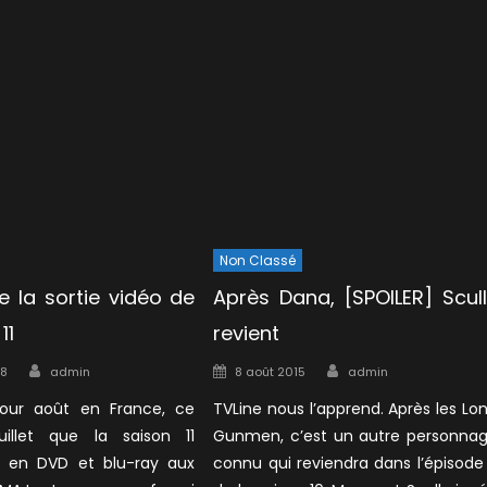
Non Classé
e la sortie vidéo de
Après Dana, [SPOILER] Scul
11
revient
Author
Author
Posted
18
admin
8 août 2015
admin
on
our août en France, ce
TVLine nous l’apprend. Après les Lo
illet que la saison 11
Gunmen, c’est un autre personna
 en DVD et blu-ray aux
connu qui reviendra dans l’épisode