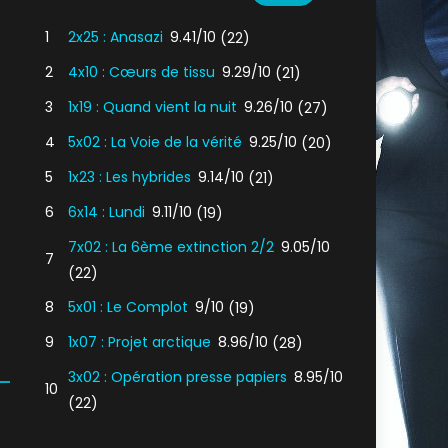
1
2x25 : Anasazi
9.41/10
(22)
2
4x10 : Cœurs de tissu
9.29/10
(21)
3
1x19 : Quand vient la nuit
9.26/10
(27)
4
5x02 : La Voie de la vérité
9.25/10
(20)
5
1x23 : Les hybrides
9.14/10
(21)
6
6x14 : Lundi
9.11/10
(19)
7x02 : La 6ème extinction 2/2
9.05/10
7
(22)
8
5x01 : Le Complot
9/10
(19)
9
1x07 : Projet arctique
8.96/10
(28)
3x02 : Opération presse papiers
8.95/10
10
(22)