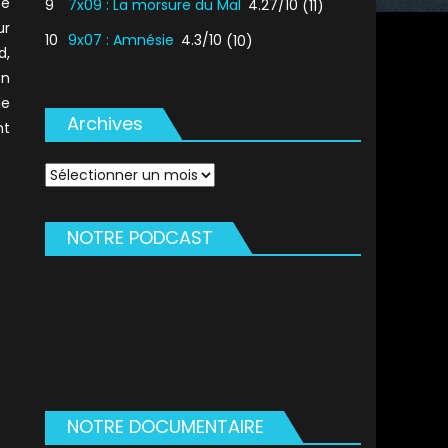
ée
9
7x09 : La morsure du Mal
4.27/10
(11)
ur
10
9x07 : Amnésie
4.3/10
(10)
d,
on
de
Archives
nt
Archives
NOTRE PODCAST
NOTRE DOCUMENTAIRE