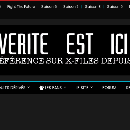
5
Fight The Future
Saison 6
Saison 7
Saison 8
Saison 9
UITS DÉRIVÉS
LES FANS
LE SITE
FORUM
R