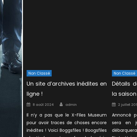
Non Classé
Non Classé
Un site d’archives inédites en
Détails d
ligne !
la saison 
Author
Posted
Posted
8 août 2024
admin
2 juillet 20
on
on
Il n’y a pas que le X-Files Museum
Annoncé p
pour avoir traces de choses encore
sera en ju
inédites ! Voici Boggsfiles ! Boogsfiles
débarquera