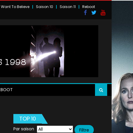
I Want To Believe
Saison 10
Saison 11
Reboot
EBOOT
TOP 10
Par saison