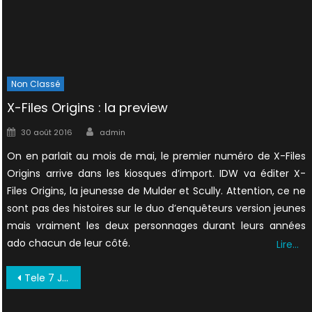
Non Classé
X-Files Origins : la preview
Author
Posted
30 août 2016
admin
on
On en parlait au mois de mai, le premier numéro de X-Files
Origins arrive dans les kiosques d’import. IDW va éditer X-
Files Origins, la jeunesse de Mulder et Scully. Attention, ce ne
sont pas des histoires sur le duo d’enquêteurs version jeunes
mais vraiment les deux personnages durant leurs années
ado chacun de leur côté.
Lire…
Navigation
Tele 7 Jours 1996 D
de