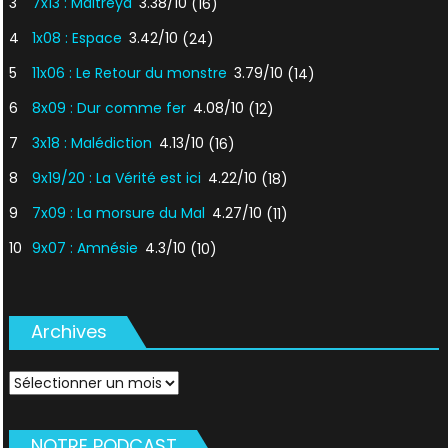
3
7x13 : Maitreya
3.38/10
(16)
4
1x08 : Espace
3.42/10
(24)
5
11x06 : Le Retour du monstre
3.79/10
(14)
6
8x09 : Dur comme fer
4.08/10
(12)
7
3x18 : Malédiction
4.13/10
(16)
8
9x19/20 : La Vérité est ici
4.22/10
(18)
9
7x09 : La morsure du Mal
4.27/10
(11)
10
9x07 : Amnésie
4.3/10
(10)
Archives
Archives
NOTRE PODCAST