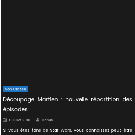
Non Classé
Découpage Martien : nouvelle répartition des
épisodes
Author
Posted
6 juillet 2018
admin
on
Si vous êtes fans de Star Wars, vous connaissez peut-être