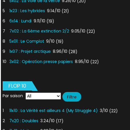
4
5x02 : La Voie de la vérité
9.25/10
(20)
5
1x23 : Les hybrides
9.14/10
(21)
6
6x14 : Lundi
9.11/10
(19)
7
7x02 : La 6ème extinction 2/2
9.05/10
(22)
8
5x01 : Le Complot
9/10
(19)
9
1x07 : Projet arctique
8.96/10
(28)
10
3x02 : Opération presse papiers
8.95/10
(22)
FLOP 10
Par saison
1
11x10 : La Vérité est ailleurs 4 (My Struggle 4)
3/10
(22)
2
7x20 : Doubles
3.24/10
(17)