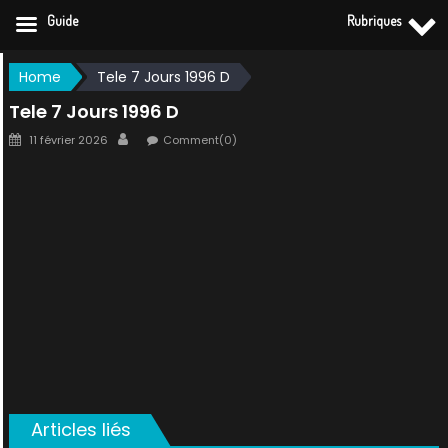
Guide
Rubriques
Skip
Home
Tele 7 Jours 1996 D
to
Tele 7 Jours 1996 D
content
Posted
Author
11 février 2026
Comment(0)
on
Articles liés