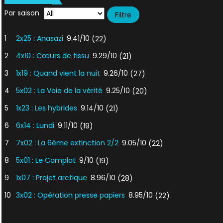
Par saison
1
2x25 : Anasazi
9.41/10
(22)
2
4x10 : Cœurs de tissu
9.29/10
(21)
3
1x19 : Quand vient la nuit
9.26/10
(27)
4
5x02 : La Voie de la vérité
9.25/10
(20)
5
1x23 : Les hybrides
9.14/10
(21)
6
6x14 : Lundi
9.11/10
(19)
7
7x02 : La 6ème extinction 2/2
9.05/10
(22)
8
5x01 : Le Complot
9/10
(19)
9
1x07 : Projet arctique
8.96/10
(28)
10
3x02 : Opération presse papiers
8.95/10
(22)