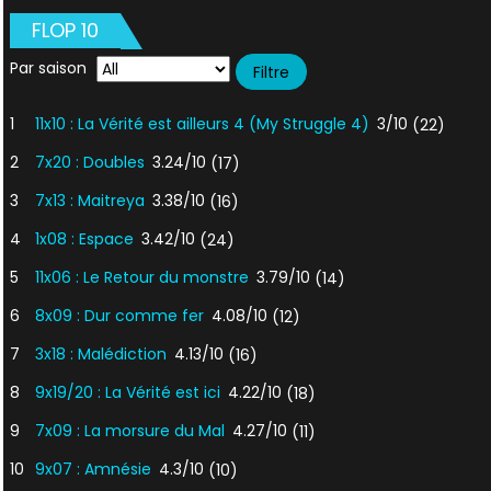
FLOP 10
Par saison
1
11x10 : La Vérité est ailleurs 4 (My Struggle 4)
3/10
(22)
2
7x20 : Doubles
3.24/10
(17)
3
7x13 : Maitreya
3.38/10
(16)
4
1x08 : Espace
3.42/10
(24)
5
11x06 : Le Retour du monstre
3.79/10
(14)
6
8x09 : Dur comme fer
4.08/10
(12)
7
3x18 : Malédiction
4.13/10
(16)
8
9x19/20 : La Vérité est ici
4.22/10
(18)
9
7x09 : La morsure du Mal
4.27/10
(11)
10
9x07 : Amnésie
4.3/10
(10)