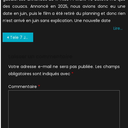
des couacs. Annoncé en 2025, nous avions donc eu une
date en juin, puis le film a été retiré du planning et donc rien
n’est arrivé en juin sans explication. Une nouvelle date
Lire…
Navigation
Tele 7 Jours Mai 1998 (5)
de
l’article
Laisser un commentaire
Votre adresse e-mail ne sera pas publiée.
Les champs
obligatoires sont indiqués avec
*
Commentaire
*