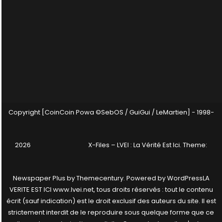
Copyright [CoinCoin Powa ©SebOS / GuiGui / LeMartien] - 1998-
2026
X-Files – LVEI : La Vérité Est Ici
. Theme:
Newspaper Plus by
Themecentury
. Powered by
WordPress
LA
VERITE EST ICI www.lvei.net, tous droits réservés : tout le contenu
écrit (sauf indication) est le droit exclusif des auteurs du site. Il est
strictement interdit de le reproduire sous quelque forme que ce