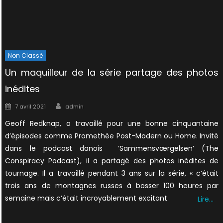
Non Classé
Un maquilleur de la série partage des photos
inédites
Author
Posted
7 avril 2021
admin
on
Geoff Redknap, a travaillé pour une bonne cinquantaine
d’épisodes comme Promethée Post-Modern ou Home. Invité
dans le podcast danois ‘Sammensværgelsen’ (The
Conspiracy Podcast), il a partagé des photos inédites de
tournage. Il a travaillé pendant 3 ans sur la série, « c’était
trois ans de montagnes russes à bosser 100 heures par
semaine mais c’était incroyablement excitant
Lire…