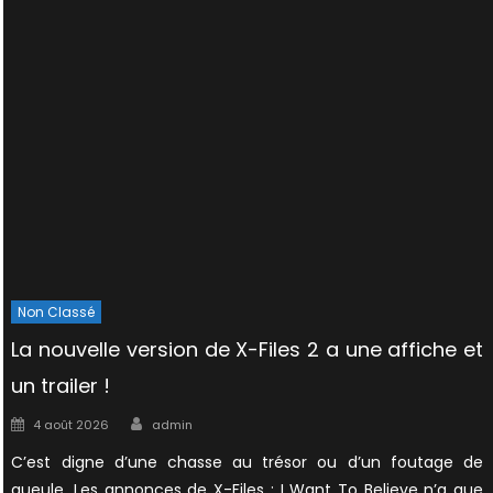
Non Classé
La nouvelle version de X-Files 2 a une affiche et
un trailer !
Author
Posted
4 août 2026
admin
on
C’est digne d’une chasse au trésor ou d’un foutage de
gueule. Les annonces de X-Files : I Want To Believe n’a que