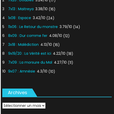
2
7x20 : Doubles
3.24/10
(17)
3
7x13 : Maitreya
3.38/10
(16)
4
1x08 : Espace
3.42/10
(24)
5
11x06 : Le Retour du monstre
3.79/10
(14)
6
8x09 : Dur comme fer
4.08/10
(12)
7
3x18 : Malédiction
4.13/10
(16)
8
9x19/20 : La Vérité est ici
4.22/10
(18)
9
7x09 : La morsure du Mal
4.27/10
(11)
10
9x07 : Amnésie
4.3/10
(10)
Archives
Archives