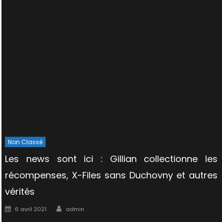
Non Classé
Les news sont ici : Gillian collectionne les
récompenses, X-Files sans Duchovny et autres
vérités
Author
Posted
6 avril 2021
admin
on