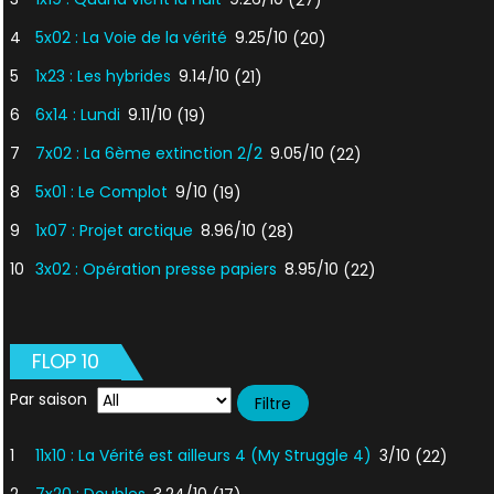
4
5x02 : La Voie de la vérité
9.25/10
(20)
5
1x23 : Les hybrides
9.14/10
(21)
6
6x14 : Lundi
9.11/10
(19)
7
7x02 : La 6ème extinction 2/2
9.05/10
(22)
8
5x01 : Le Complot
9/10
(19)
9
1x07 : Projet arctique
8.96/10
(28)
10
3x02 : Opération presse papiers
8.95/10
(22)
FLOP 10
Par saison
1
11x10 : La Vérité est ailleurs 4 (My Struggle 4)
3/10
(22)