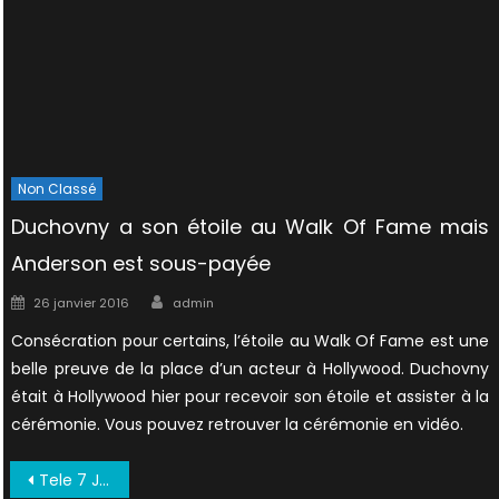
Non Classé
Duchovny a son étoile au Walk Of Fame mais
Anderson est sous-payée
Author
Posted
26 janvier 2016
admin
on
Consécration pour certains, l’étoile au Walk Of Fame est une
belle preuve de la place d’un acteur à Hollywood. Duchovny
était à Hollywood hier pour recevoir son étoile et assister à la
cérémonie. Vous pouvez retrouver la cérémonie en vidéo.
Navigation
Tele 7 Jours Octobre 1998 VF (1)