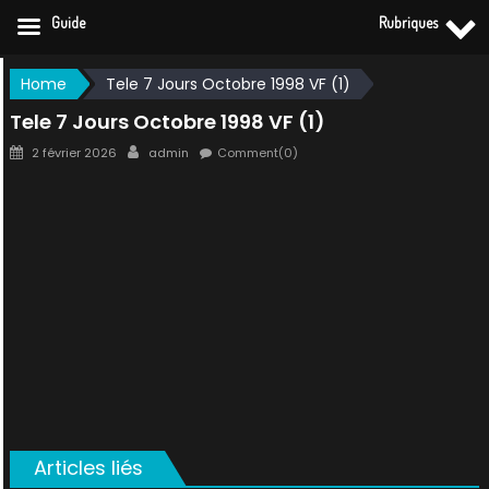
Guide
Rubriques
Skip
Home
Tele 7 Jours Octobre 1998 VF (1)
to
Tele 7 Jours Octobre 1998 VF (1)
content
Posted
Author
2 février 2026
admin
Comment(0)
on
Articles liés