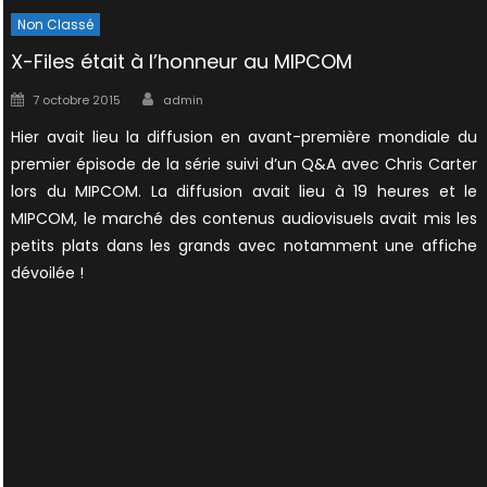
Non Classé
X-Files était à l’honneur au MIPCOM
Author
Posted
7 octobre 2015
admin
on
Hier avait lieu la diffusion en avant-première mondiale du
premier épisode de la série suivi d’un Q&A avec Chris Carter
lors du MIPCOM. La diffusion avait lieu à 19 heures et le
MIPCOM, le marché des contenus audiovisuels avait mis les
petits plats dans les grands avec notamment une affiche
dévoilée !