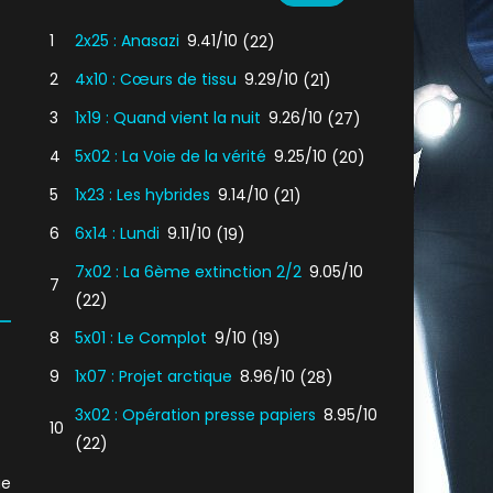
1
2x25 : Anasazi
9.41/10
(22)
2
4x10 : Cœurs de tissu
9.29/10
(21)
3
1x19 : Quand vient la nuit
9.26/10
(27)
4
5x02 : La Voie de la vérité
9.25/10
(20)
5
1x23 : Les hybrides
9.14/10
(21)
6
6x14 : Lundi
9.11/10
(19)
7x02 : La 6ème extinction 2/2
9.05/10
7
(22)
8
5x01 : Le Complot
9/10
(19)
9
1x07 : Projet arctique
8.96/10
(28)
3x02 : Opération presse papiers
8.95/10
10
(22)
ge