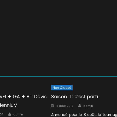
Non Classé
EI + GA + Bill Davis
Saison 11 : c’est parti !
llenniuM
Author
Posted
5 août 2017
admin
on
Author
Annoncé pour le 8 août, le tourna
004
admin