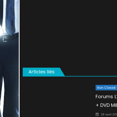
on
Articles liés
Non Classé
Forums LV
+ DVD Mi
Posted
28 avril 2