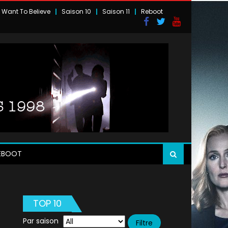
I Want To Believe
Saison 10
Saison 11
Reboot
EBOOT
TOP 10
Par saison