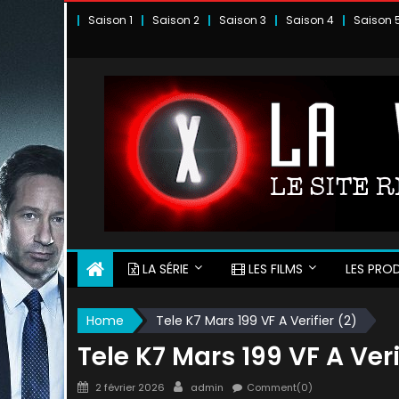
Skip
Saison 1
Saison 2
Saison 3
Saison 4
Saison 
to
content
LA SÉRIE
LES FILMS
LES PROD
Home
Tele K7 Mars 199 VF A Verifier (2)
Tele K7 Mars 199 VF A Veri
Posted
Author
2 février 2026
admin
Comment(0)