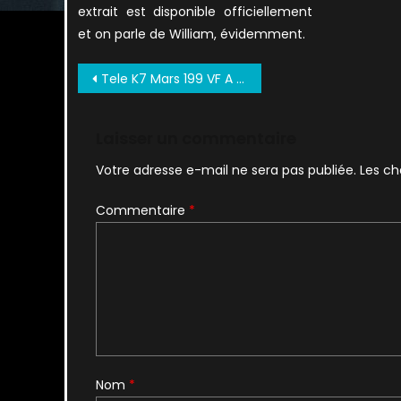
extrait est disponible officiellement
et on parle de William, évidemment.
Navigation
Tele K7 Mars 199 VF A Verifier (2)
de
l’article
Laisser un commentaire
Votre adresse e-mail ne sera pas publiée.
Les ch
Commentaire
*
Nom
*