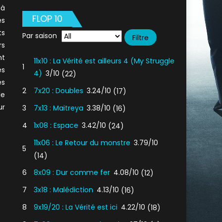
à
FLOP 10
es
ts
Par saison
rs
t
11x10 : La Vérité est ailleurs 4 (My Struggle
1
es
4)
3/10
(22)
es
2
7x20 : Doubles
3.24/10
(17)
le
ur
3
7x13 : Maitreya
3.38/10
(16)
4
1x08 : Espace
3.42/10
(24)
11x06 : Le Retour du monstre
3.79/10
5
(14)
6
8x09 : Dur comme fer
4.08/10
(12)
7
3x18 : Malédiction
4.13/10
(16)
8
9x19/20 : La Vérité est ici
4.22/10
(18)