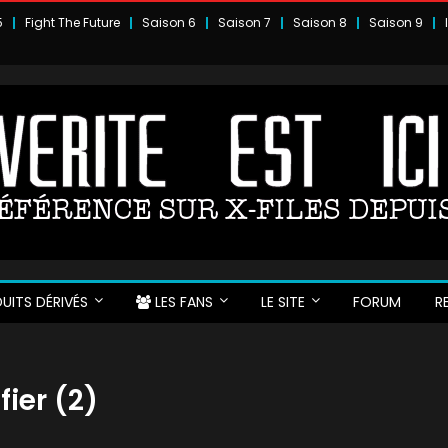
5
Fight The Future
Saison 6
Saison 7
Saison 8
Saison 9
UITS DÉRIVÉS
LES FANS
LE SITE
FORUM
R
fier (2)