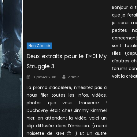
on
Bonjour à 
que je fer
je serai m
petites n
concernant 
sont total
Non Classé
Files (dep
Deux extraits pour le 11×01 My
d’autres ch
Struggle 3
forums com
Author
Posted
voit la créa
3 janvier 2018
admin
on
La promo s’accélère, n’hésitez pas à
nous filer toutes les infos, vidéos,
photos que vous trouverez !
Duchovny était chez Jimmy Kimmel
hier, en attendant la vidéo, voici un
clip diffusée dans l’émission. (merci
noisette de XFM 🙂 ) Et un autre