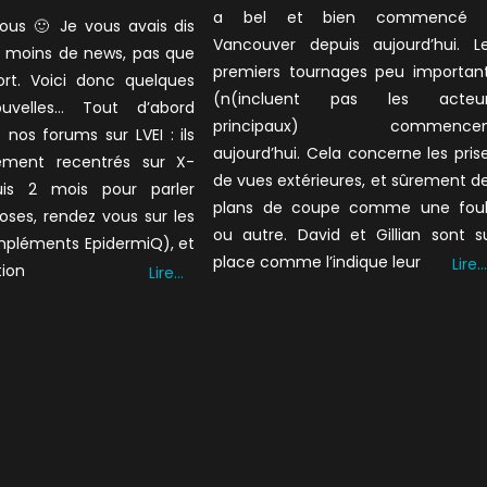
a bel et bien commencé 
tous 🙂 Je vous avais dis
Vancouver depuis aujourd’hui. L
ai moins de news, pas que
premiers tournages peu importan
ort. Voici donc quelques
(n(incluent pas les acteu
ouvelles… Tout d’abord
principaux) commencen
nos forums sur LVEI : ils
aujourd’hui. Cela concerne les pris
ement recentrés sur X-
de vues extérieures, et sûrement d
uis 2 mois pour parler
plans de coupe comme une fou
oses, rendez vous sur les
ou autre. David et Gillian sont s
pléments EpidermiQ), et
place comme l’indique leur
Lire…
tion
Lire…