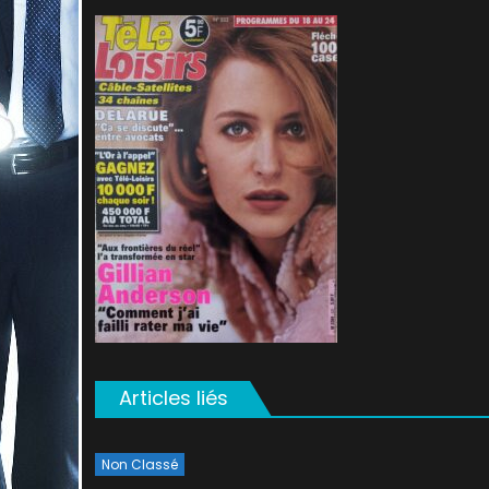
on
Articles liés
Non Classé