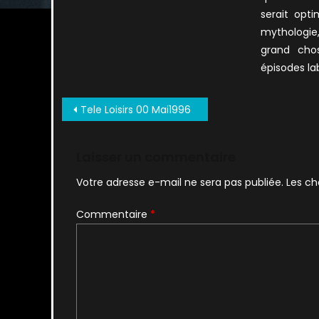
serait opti
mythologie
grand cho
épisodes la
Navigation
Tele Loisirs 00 Mai1996
de
l’article
Laisser un commentaire
Votre adresse e-mail ne sera pas publiée.
Les ch
Commentaire
*