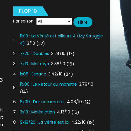
FLOP 10
Par saison
11x10 : La Vérité est ailleurs 4 (My Struggle
1
4)
3/10
(22)
2
7x20 : Doubles
3.24/10
(17)
3
7x13 : Maitreya
3.38/10
(16)
4
1x08 : Espace
3.42/10
(24)
3
11x06 : Le Retour du monstre
3.79/10
5
(14)
6
8x09 : Dur comme fer
4.08/10
(12)
it
7
3x18 : Malédiction
4.13/10
(16)
ôt
8
9x19/20 : La Vérité est ici
4.22/10
(18)
la