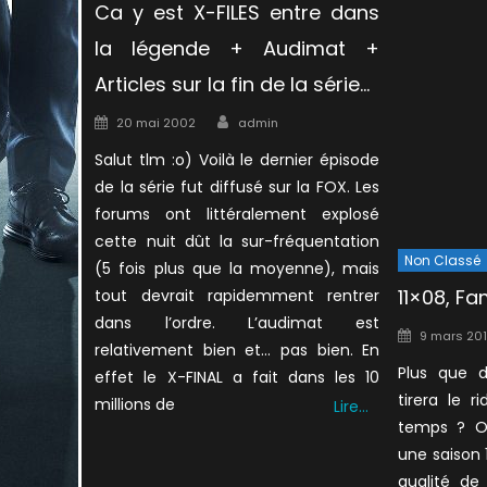
Ca y est X-FILES entre dans
la légende + Audimat +
Articles sur la fin de la série…
Author
Posted
20 mai 2002
admin
on
Salut tlm :o) Voilà le dernier épisode
de la série fut diffusé sur la FOX. Les
forums ont littéralement explosé
cette nuit dût la sur-fréquentation
Non Classé
(5 fois plus que la moyenne), mais
11×08, Fam
tout devrait rapidemment rentrer
dans l’ordre. L’audimat est
Posted
9 mars 20
relativement bien et… pas bien. En
on
Plus que d
effet le X-FINAL a fait dans les 10
tirera le 
millions de
Lire…
temps ? On
une saison 1
qualité de