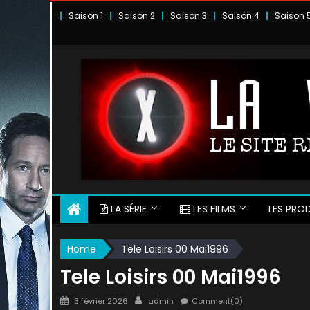
Skip
Saison 1
Saison 2
Saison 3
Saison 4
Saison 
to
content
LA SÉRIE
LES FILMS
LES PROD
Home
Tele Loisirs 00 Mai1996
Tele Loisirs 00 Mai1996
Posted
Author
3 février 2026
admin
Comment(0)