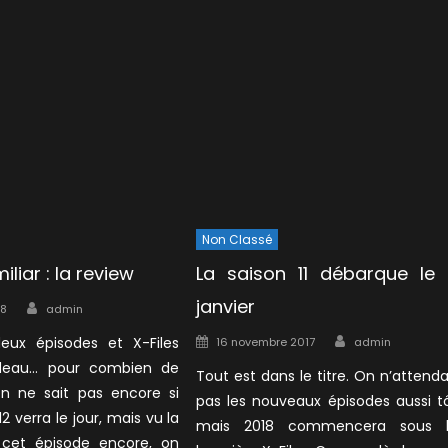
Non Classé
iliar : la review
La saison 11 débarque le 
Author
janvier
18
admin
Author
Posted
eux épisodes et X-Files
16 novembre 2017
admin
on
rideau… pour combien de
Tout est dans le titre. On n’attenda
 ne sait pas encore si
pas les nouveaux épisodes aussi t
2 verra le jour, mais vu la
mais 2018 commencera sous 
 cet épisode encore, on