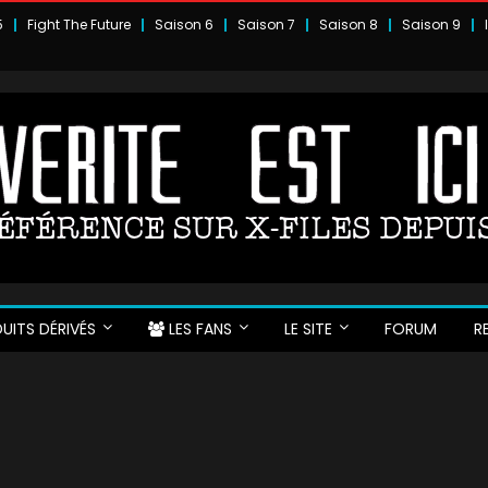
5
Fight The Future
Saison 6
Saison 7
Saison 8
Saison 9
UITS DÉRIVÉS
LES FANS
LE SITE
FORUM
R