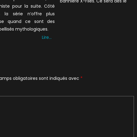
bannière X-Files. Ce sera dès le
miste pour la suite. Côté
, la série n’offre plus
se quand ce sont des
bellisés mythologiques.
Lire…
amps obligatoires sont indiqués avec
*