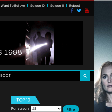
I Want To Believe
Saison 10
Saison 11
Reboot
EBOOT
TOP 10
Par saison