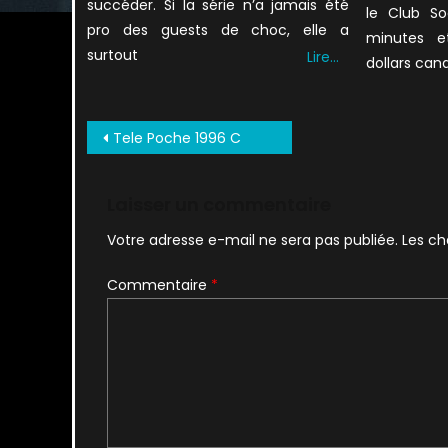
succéder. Si la série n’a jamais été
le Club S
pro des guests de choc, elle a
minutes e
surtout
Lire…
dollars can
Navigation
Tele Poche 1996 C
de
l’article
Laisser un commentaire
Votre adresse e-mail ne sera pas publiée.
Les ch
Commentaire
*