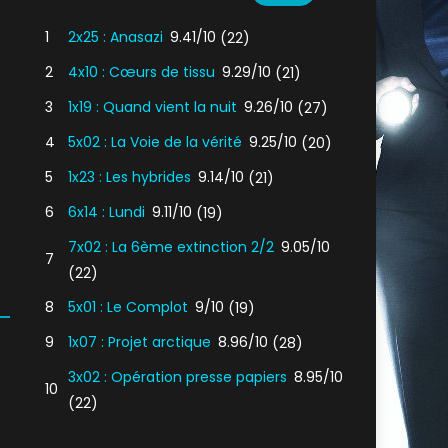
1
2x25 : Anasazi
9.41/10
(22)
2
4x10 : Cœurs de tissu
9.29/10
(21)
3
1x19 : Quand vient la nuit
9.26/10
(27)
4
5x02 : La Voie de la vérité
9.25/10
(20)
5
1x23 : Les hybrides
9.14/10
(21)
6
6x14 : Lundi
9.11/10
(19)
7x02 : La 6ème extinction 2/2
9.05/10
7
(22)
8
5x01 : Le Complot
9/10
(19)
9
1x07 : Projet arctique
8.96/10
(28)
3x02 : Opération presse papiers
8.95/10
10
(22)