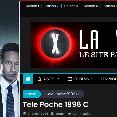
Skip
Saison 1
Saison 2
Saison 3
Saison 4
Saison 
to
content
LA SÉRIE
LES FILMS
LES PROD
Home
Tele Poche 1996 C
Tele Poche 1996 C
Posted
Author
3 février 2026
admin
Comment(0)