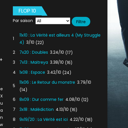
FLOP 10
Par saison
11x10 : La Vérité est ailleurs 4 (My Struggle
1
4)
3/10
(22)
2
7x20 : Doubles
3.24/10
(17)
 +
3
7x13 : Maitreya
3.38/10
(16)
4
1x08 : Espace
3.42/10
(24)
11x06 : Le Retour du monstre
3.79/10
5
se
(14)
OX
6
8x09 : Dur comme fer
4.08/10
(12)
au
7
3x18 : Malédiction
4.13/10
(16)
ra
am
8
9x19/20 : La Vérité est ici
4.22/10
(18)
ew