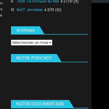
9
7x09 : La morsure du Mal
4.27/10
(11)
on
rs
10
9x07 : Amnésie
4.3/10
(10)
er
Archives
Archives
NOTRE PODCAST
NOTRE DOCUMENTAIRE