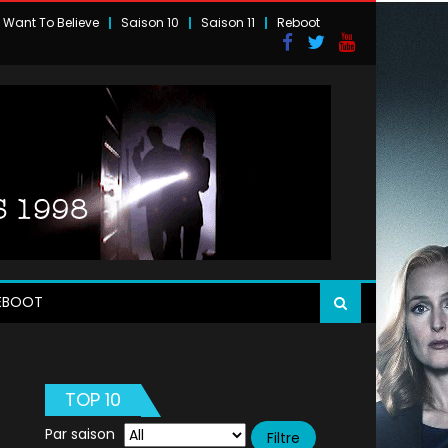
I Want To Believe
Saison 10
Saison 11
Reboot
EBOOT
TOP 10
Par saison