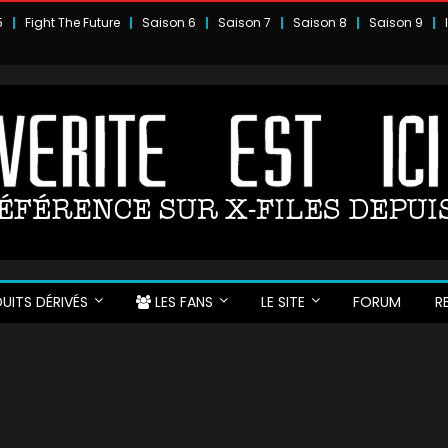
5
Fight The Future
Saison 6
Saison 7
Saison 8
Saison 9
UITS DÉRIVÉS
LES FANS
LE SITE
FORUM
R