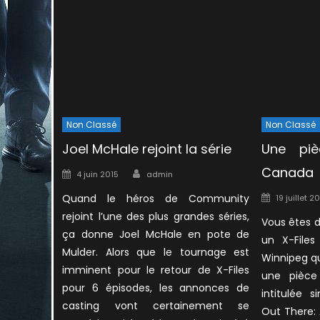
Non Classé
Non Classé
Joel McHale rejoint la série
Une piè
Author
Canada
Posted
4 juin 2015
admin
on
Posted
Quand le héros de Community
19 juillet 2
on
rejoint l’une des plus grandes séries,
Vous êtes 
ça donne Joel McHale en pote de
un X-Files
Mulder. Alors que le tournage est
Winnipeg q
imminent pour le retour de X-Files
une pièce 
pour 6 épisodes, les annonces de
intitulée 
casting vont certainement se
Out There: 