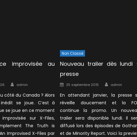
Non Classé
ce improvisée au
Nouveau trailer dès lundi
presse
Author
Author
Posted
026
admin
25 septembre 2015
admin
on
du côté du Canada ? Alors
En attendant janvier, la presse 
 inédit se joue. C’est à
réveille doucement et la F
ue se joue en ce moment
continue la promo. Un nouve
improvisée sur X-Files,
trailer sera disponible lundi. Il se
simplement The Truth is
diffusé lors des épisodes de Goth
An Improvised X-Files par
et de Minority Report. Voici la previ