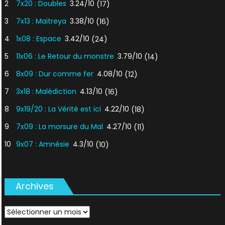
2
7x20 : Doubles
3.24/10
(17)
3
7x13 : Maitreya
3.38/10
(16)
4
1x08 : Espace
3.42/10
(24)
5
11x06 : Le Retour du monstre
3.79/10
(14)
6
8x09 : Dur comme fer
4.08/10
(12)
7
3x18 : Malédiction
4.13/10
(16)
8
9x19/20 : La Vérité est ici
4.22/10
(18)
9
7x09 : La morsure du Mal
4.27/10
(11)
10
9x07 : Amnésie
4.3/10
(10)
Archives
Archives