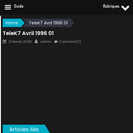
Guide
Rubriques
Skip
Home
TeleK7 Avril 1996 01
to
TeleK7 Avril 1996 01
content
Posted
Author
3 février 2026
admin
Comment(0)
on
Articles liés