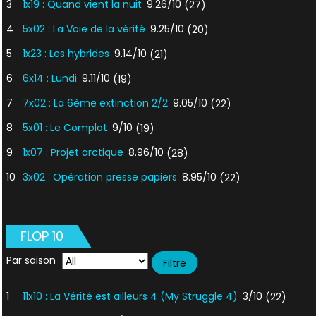
3
1x19 : Quand vient la nuit
9.26/10
(27)
4
5x02 : La Voie de la vérité
9.25/10
(20)
5
1x23 : Les hybrides
9.14/10
(21)
6
6x14 : Lundi
9.11/10
(19)
7
7x02 : La 6ème extinction 2/2
9.05/10
(22)
8
5x01 : Le Complot
9/10
(19)
9
1x07 : Projet arctique
8.96/10
(28)
10
3x02 : Opération presse papiers
8.95/10
(22)
FLOP 10
Par saison
1
11x10 : La Vérité est ailleurs 4 (My Struggle 4)
3/10
(22)