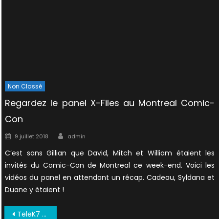
Non Classé
Regardez le panel X-Files au Montreal Comic-
Con
Author
Posted
9 juillet 2018
admin
on
C’est sans Gillian que David, Mitch et William étaient les
invités du Comic-Con de Montreal ce week-end. Voici les
vidéos du panel en attendant un récap. Cadeau, Syldana et
Duane y étaient !
Navigation
TeleK7 Avril 1996 01