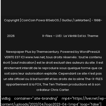
Copyright [CoinCoin Powa ©SebOS / GuiGui / LeMartien] - 1998-
2026
X-Files – LVEI : La Vérité Est Ici
. Theme:
Newspaper Plus by
Themecentury
. Powered by
WordPress
LA
VERITE EST ICI www.lvei.net, tous droits réservés : tout le contenu
écrit (sauf indication) est le droit exclusif des auteurs du site. Il est
strictement interdit de le reproduire sous quelque forme que ce
soit sans leur autorisation explicite. Cependant ce site n'est pas
un site officiel ou à but lucratif et les droits de la série The-X-FILES
appartiennent à la FOX, The Ten Thirteen productions et à son
créateur Chris Carter.
[vidbg container=".site-branding" mp4="https://lvei.net/wp-
content/uploads/2023/04/logo2023-04-1.mp4" loop="false"]