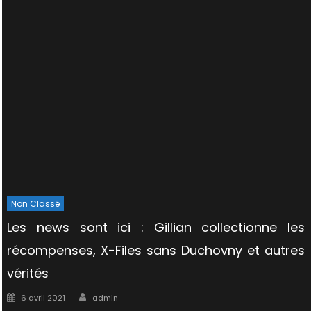
Non Classé
Les news sont ici : Gillian collectionne les
récompenses, X-Files sans Duchovny et autres
vérités
Author
Posted
6 avril 2021
admin