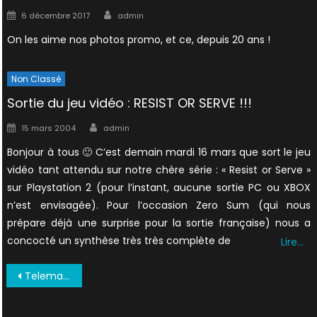
Author
Posted
6 décembre 2017
admin
on
On les aime nos photos promo, et ce, depuis 20 ans !
Non Classé
Sortie du jeu vidéo : RESIST OR SERVE !!!
Author
Posted
15 mars 2004
admin
on
Bonjour à tous 🙂 C’est demain mardi 16 mars que sort le jeu
vidéo tant attendu sur notre chère série : « Resist or Serve »
sur Playstation 2 (pour l’instant, aucune sortie PC ou XBOX
n’est envisagée). Pour l’occasion Zero Sum (qui nous
prépare déjà une surprise pour la sortie française) nous a
concocté un synthèse très très complète de
Lire…
Navigation
Telemax Avril1998 (3)
de