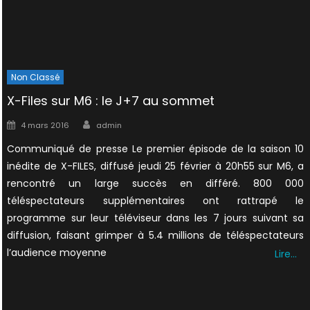
Non Classé
X-Files sur M6 : le J+7 au sommet
Author
Posted
4 mars 2016
admin
on
Communiqué de presse Le premier épisode de la saison 10
inédite de X-FILES, diffusé jeudi 25 février à 20h55 sur M6, a
rencontré un large succès en différé. 800 000
téléspectateurs supplémentaires ont rattrapé le
programme sur leur téléviseur dans les 7 jours suivant sa
diffusion, faisant grimper à 5.4 millions de téléspectateurs
l’audience moyenne
Lire…