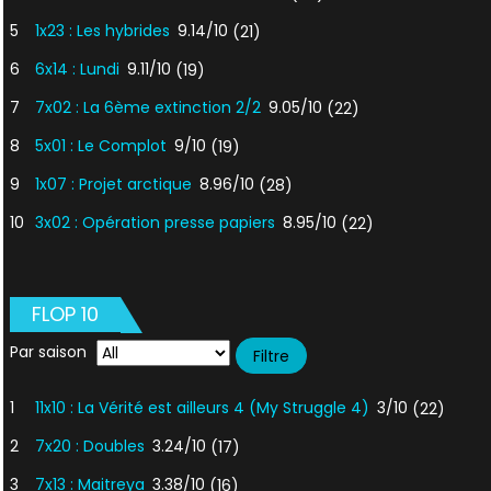
5
1x23 : Les hybrides
9.14/10
(21)
6
6x14 : Lundi
9.11/10
(19)
7
7x02 : La 6ème extinction 2/2
9.05/10
(22)
8
5x01 : Le Complot
9/10
(19)
9
1x07 : Projet arctique
8.96/10
(28)
10
3x02 : Opération presse papiers
8.95/10
(22)
FLOP 10
Par saison
1
11x10 : La Vérité est ailleurs 4 (My Struggle 4)
3/10
(22)
2
7x20 : Doubles
3.24/10
(17)
3
7x13 : Maitreya
3.38/10
(16)