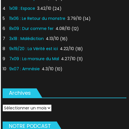
4
1x08 : Espace
3.42/10
(24)
5
11x06 : Le Retour du monstre
3.79/10
(14)
6
8x09 : Dur comme fer
4.08/10
(12)
7
3x18 : Malédiction
4.13/10
(16)
8
9x19/20 : La Vérité est ici
4.22/10
(18)
9
7x09 : La morsure du Mal
4.27/10
(11)
10
9x07 : Amnésie
4.3/10
(10)
Archives
Archives
NOTRE PODCAST