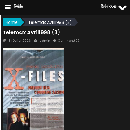
Guide
Rubriques
Skip
Home
Telemax Avril1998 (3)
to
Telemax Avril1998 (3)
content
Posted
Author
3 février 2026
admin
Comment(0)
on