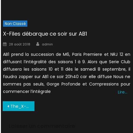
Non Classé
X-Files débarque ce soir sur AB1
Author
Posted
28 août 2018
admin
on
AB1 prend la succession de M6, Paris Premiere et NRJ 12 en
diffusant l’intégralité des saisons 1 à 9. Alors que Serie Club
diffusera les saisons 10 et 11 dès le samedi 8 septembre, il
faudra zapper sur AB1 ce soir 20h40 car elle diffuse Nous ne
sommes pas seuls, Gorge Profonde et Compressions pour
commencer l’intégrale
Lire…
Navigation
The_X-Files_The_Facts_The_Fantasy_The_Future_1998_0004
de
l’article
Laisser un commentaire