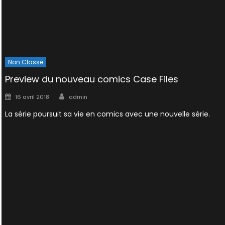
Non Classé
Preview du nouveau comics Case Files
Author
Posted
16 avril 2018
admin
on
La série poursuit sa vie en comics avec une nouvelle série.