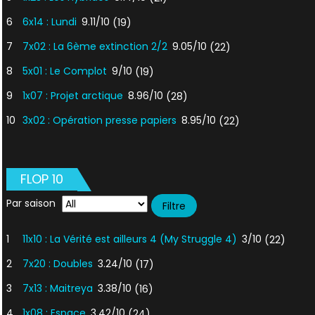
6
6x14 : Lundi
9.11/10
(19)
7
7x02 : La 6ème extinction 2/2
9.05/10
(22)
8
5x01 : Le Complot
9/10
(19)
9
1x07 : Projet arctique
8.96/10
(28)
10
3x02 : Opération presse papiers
8.95/10
(22)
FLOP 10
Par saison
1
11x10 : La Vérité est ailleurs 4 (My Struggle 4)
3/10
(22)
2
7x20 : Doubles
3.24/10
(17)
3
7x13 : Maitreya
3.38/10
(16)
4
1x08 : Espace
3.42/10
(24)