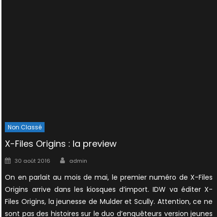
Non Classé
X-Files Origins : la preview
Author
Posted
30 août 2016
admin
on
On en parlait au mois de mai, le premier numéro de X-Files
Origins arrive dans les kiosques d’import. IDW va éditer X-
Files Origins, la jeunesse de Mulder et Scully. Attention, ce ne
sont pas des histoires sur le duo d’enquêteurs version jeunes