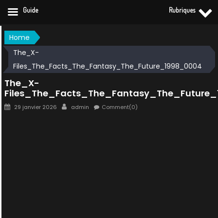
Guide
Rubriques
Skip
Home
to
The_X-
content
Files_The_Facts_The_Fantasy_The_Future_1998_0004
The_X-
Files_The_Facts_The_Fantasy_The_Future_
Posted
Author
29 janvier 2026
admin
Comment(0)
on