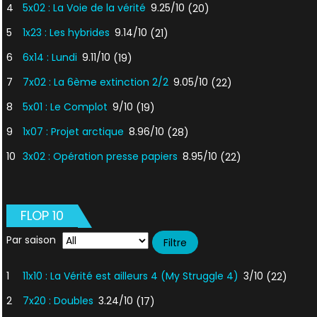
4
5x02 : La Voie de la vérité
9.25/10
(20)
5
1x23 : Les hybrides
9.14/10
(21)
6
6x14 : Lundi
9.11/10
(19)
7
7x02 : La 6ème extinction 2/2
9.05/10
(22)
8
5x01 : Le Complot
9/10
(19)
9
1x07 : Projet arctique
8.96/10
(28)
10
3x02 : Opération presse papiers
8.95/10
(22)
FLOP 10
Par saison
1
11x10 : La Vérité est ailleurs 4 (My Struggle 4)
3/10
(22)
2
7x20 : Doubles
3.24/10
(17)