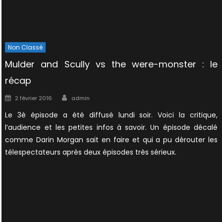
Non Classé
Mulder and Scully vs the were-monster : le
récap
Author
Posted
2 février 2016
admin
on
Le 3è épisode a été diffusé lundi soir. Voici la critique,
l’audience et les petites infos à savoir. Un épisode décalé
comme Darin Morgan sait en faire et qui a pu dérouter les
télespectateurs après deux épisodes très sérieux.