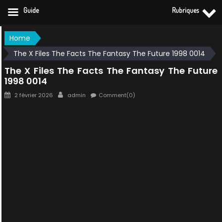
Guide
Rubriques
Skip
Home
to
The X Files The Facts The Fantasy The Future 1998 0014
content
The X Files The Facts The Fantasy The Future
1998 0014
Posted
Author
2 février 2026
admin
Comment(0)
on