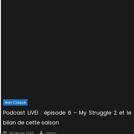
Non Classé
Podcast LiVEI : épisode 6 – My Struggle 2 et le
bilan de cette saison
Author
Posted
26 février 2016
admin