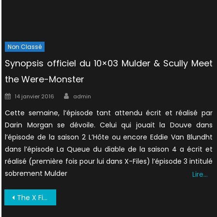
Non Classé
Synopsis officiel du 10×03 Mulder & Scully Meet
the Were-Monster
Author
Posted
14 janvier 2016
admin
on
Cette semaine, l’épisode tant attendu écrit et réalisé par
Darin Morgan se dévoile. Celui qui jouait la Douve dans
l’épisode de la saison 2 L’Hôte ou encore Eddie Van Blundht
dans l’épisode La Queue du diable de la saison 4 a écrit et
réalisé (première fois pour lui dans X-Files) l’épisode 3 intitulé
sobrement Mulder
Lire…
Navigation
The X Files The Facts The Fantasy The Future 1998 0014
de