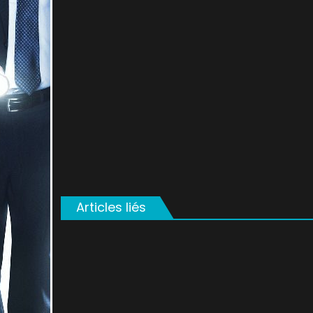
on
Articles liés