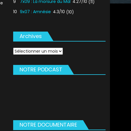
9
7x09 : La morsure du Mal
4.27/10
(11)
le
10
9x07 : Amnésie
4.3/10
(10)
Archives
Archives
NOTRE PODCAST
NOTRE DOCUMENTAIRE