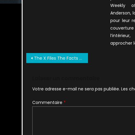
Weekly o
Anderson, 
pour leur r
couverture 
l’intérieu
approcher l
Navigation
The X Files The Facts The Fantasy The Future 1998 0019
de
l’article
Laisser un commentaire
Votre adresse e-mail ne sera pas publiée.
Les ch
Commentaire
*