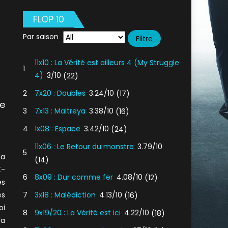
FLOP 10
Par saison
11x10 : La Vérité est ailleurs 4 (My Struggle
1
4)
3/10
(22)
2
7x20 : Doubles
3.24/10
(17)
le
3
7x13 : Maitreya
3.38/10
(16)
4
1x08 : Espace
3.42/10
(24)
11x06 : Le Retour du monstre
3.79/10
5
la
(14)
X-
6
8x09 : Dur comme fer
4.08/10
(12)
es
es
7
3x18 : Malédiction
4.13/10
(16)
oi
8
9x19/20 : La Vérité est ici
4.22/10
(18)
la