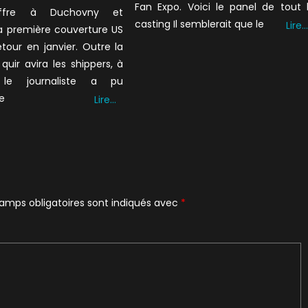
Fan Expo. Voici le panel de tout 
ffre à Duchovny et
casting Il semblerait que le
Lire…
la première couverture US
etour en janvier. Outre la
quir avira les shippers, à
r, le journaliste a pu
e
Lire…
amps obligatoires sont indiqués avec
*