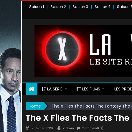
Skip
Saison 1
Saison 2
Saison 3
Saison 4
Saison 
to
content
LA SÉRIE
LES FILMS
LES PROD
Home
The X Files The Facts The Fantasy The 
The X Files The Facts The
Posted
Author
2 février 2026
admin
Comment(0)