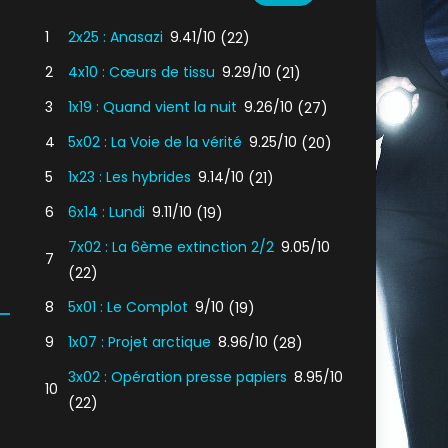
1
2x25 : Anasazi
9.41/10
(22)
2
4x10 : Cœurs de tissu
9.29/10
(21)
3
1x19 : Quand vient la nuit
9.26/10
(27)
4
5x02 : La Voie de la vérité
9.25/10
(20)
5
1x23 : Les hybrides
9.14/10
(21)
6
6x14 : Lundi
9.11/10
(19)
7x02 : La 6ème extinction 2/2
9.05/10
7
(22)
8
5x01 : Le Complot
9/10
(19)
9
1x07 : Projet arctique
8.96/10
(28)
3x02 : Opération presse papiers
8.95/10
10
(22)