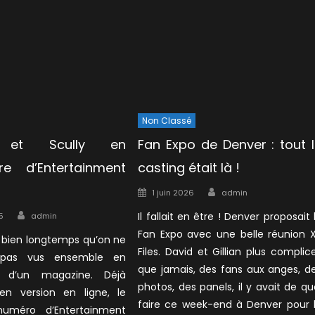
Non Classé
r et Scully en
Fan Expo de Denver : tout 
re d’Entertainment
casting était là !
Author
Posted
1 juin 2026
admin
on
Author
Il fallait en être ! Denver proposait 
5
admin
Fan Expo avec une belle réunion 
t bien longtemps qu’on ne
Files. David et Gillian plus complic
 pas vus ensemble en
que jamais, des fans aux anges, d
e d’un magazine. Déjà
photos, des panels, il y avait de qu
 en version en ligne, le
faire ce week-end à Denver pour 
numéro d’Entertainment