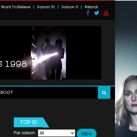
I Want To Believe
Saison 10
Saison 11
Reboot
EBOOT
TOP 10
Par saison