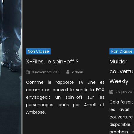
Non Classé
Non Classé
X-Files, le spin-off ?
Mulde
Author
couvertu
Posted
3 novembre 2015
admin
on
Weekly
Comme le rapporte TV Line et
comme on pouvait le sentir, la FOX
Posted
26 juin 201
envisageait un spin-off sur les
on
Cela faisai
personnages joués par Amell et
les avait
Ambrose.
couvertur
disponible
prochain 