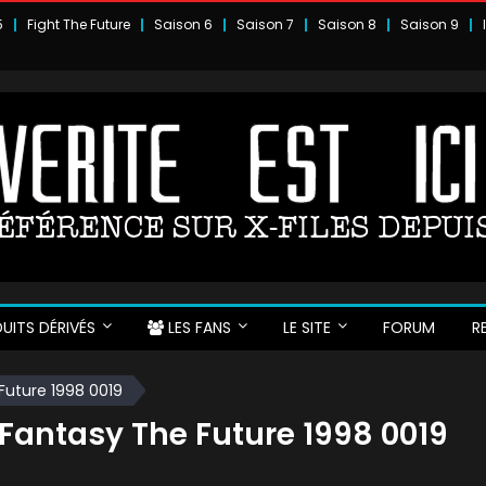
5
Fight The Future
Saison 6
Saison 7
Saison 8
Saison 9
UITS DÉRIVÉS
LES FANS
LE SITE
FORUM
R
Future 1998 0019
 Fantasy The Future 1998 0019