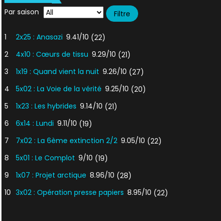
Par saison
1
2x25 : Anasazi
9.41/10
(22)
2
4x10 : Cœurs de tissu
9.29/10
(21)
3
1x19 : Quand vient la nuit
9.26/10
(27)
4
5x02 : La Voie de la vérité
9.25/10
(20)
5
1x23 : Les hybrides
9.14/10
(21)
6
6x14 : Lundi
9.11/10
(19)
7
7x02 : La 6ème extinction 2/2
9.05/10
(22)
8
5x01 : Le Complot
9/10
(19)
9
1x07 : Projet arctique
8.96/10
(28)
10
3x02 : Opération presse papiers
8.95/10
(22)