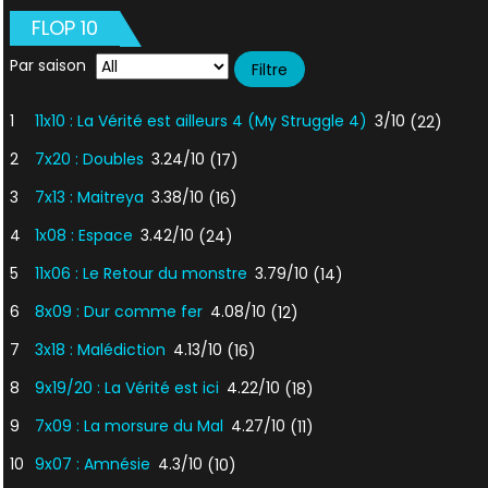
FLOP 10
Par saison
1
11x10 : La Vérité est ailleurs 4 (My Struggle 4)
3/10
(22)
2
7x20 : Doubles
3.24/10
(17)
3
7x13 : Maitreya
3.38/10
(16)
4
1x08 : Espace
3.42/10
(24)
5
11x06 : Le Retour du monstre
3.79/10
(14)
6
8x09 : Dur comme fer
4.08/10
(12)
7
3x18 : Malédiction
4.13/10
(16)
8
9x19/20 : La Vérité est ici
4.22/10
(18)
9
7x09 : La morsure du Mal
4.27/10
(11)
10
9x07 : Amnésie
4.3/10
(10)