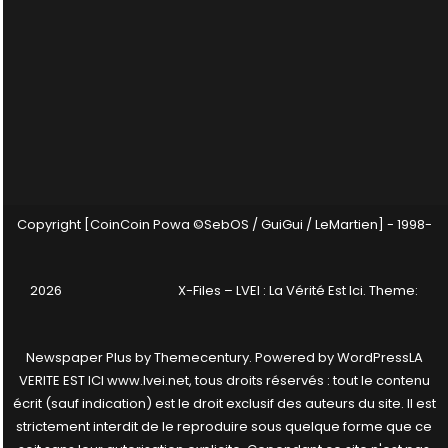
Copyright [CoinCoin Powa ©SebOS / GuiGui / LeMartien] - 1998-
2026
X-Files – LVEI : La Vérité Est Ici
. Theme:
Newspaper Plus by
Themecentury
. Powered by
WordPress
LA
VERITE EST ICI www.lvei.net, tous droits réservés : tout le contenu
écrit (sauf indication) est le droit exclusif des auteurs du site. Il est
strictement interdit de le reproduire sous quelque forme que ce