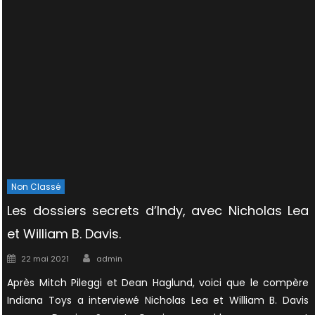
Non Classé
Les dossiers secrets d’Indy, avec Nicholas Lea
et William B. Davis.
Author
Posted
22 mai 2021
admin
on
Après Mitch Pileggi et Dean Haglund, voici que le compère
Indiana Toys a interviewé Nicholas Lea et William B. Davis