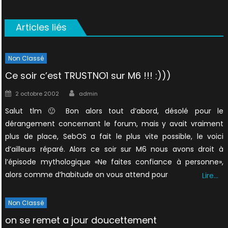
Articles liés
Non Classé
Ce soir c’est TRUSTNO1 sur M6 !!! :)))
Author
Posted
2 octobre 2002
admin
on
Salut tlm 🙂 Bon alors tout d’abord, désolé pour le
dérangement concernant le forum, mais y avait vraiment
plus de place, SebOS a fait le plus vite possible, le voici
d’ailleurs réparé. Alors ce soir sur M6 nous avons droit à
l’épisode mythologique «Ne faites confiance à personne»,
alors comme d’habitude on vous attend pour
Lire…
Non Classé
on se remet a jour doucettement