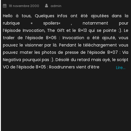
Author
Posted
18 novembre 2000
admin
on
Hello à tous, Quelques infos ont été ajoutées dans la
rubrique « spoilers« , notamment pour
l’épisode Invocation, The Gift et le 8×13 qui se pointe :). Le
trailer de l’épisode 8×06 : Invocation a été ajouté, vous
pouvez le visionner par là. Pendant le téléchargement vous
pouvez mater les photos de presse de l’épisode 8×07 : Via
Negativa pourquoi pas :). Désolé du retard mais ayé, le script
VO de l’épisode 8×05 : Roadrunners vient d’être
Lire…