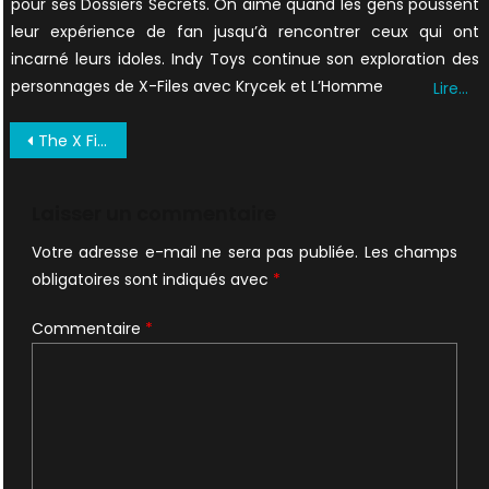
pour ses Dossiers Secrets. On aime quand les gens poussent
leur expérience de fan jusqu’à rencontrer ceux qui ont
incarné leurs idoles. Indy Toys continue son exploration des
personnages de X-Files avec Krycek et L’Homme
Lire…
Navigation
The X Files The Facts The Fantasy The Future 1998 0034
de
l’article
Laisser un commentaire
Votre adresse e-mail ne sera pas publiée.
Les champs
obligatoires sont indiqués avec
*
Commentaire
*