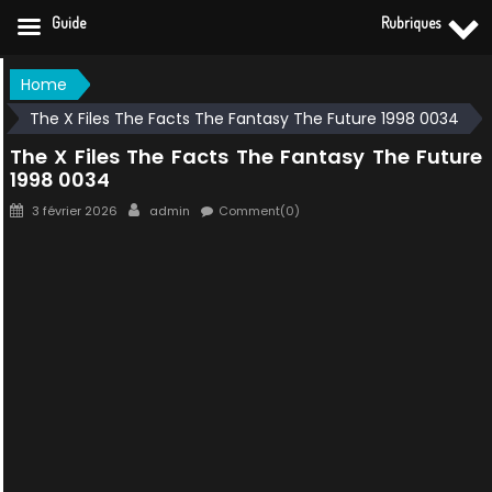
Guide
Rubriques
Skip
Home
to
The X Files The Facts The Fantasy The Future 1998 0034
content
The X Files The Facts The Fantasy The Future
1998 0034
Posted
Author
3 février 2026
admin
Comment(0)
on