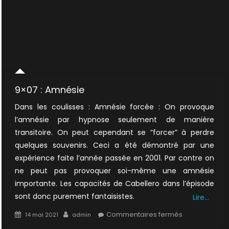
9×07 : Amnésie
Dans les coulisses : Amnésie forcée : On provoque
l’amnésie par hypnose seulement de manière
transitoire. On peut cependant se ”forcer” à perdre
quelques souvenirs. Ceci a été démontré par une
expérience faite l’année passée en 2001. Par contre on
ne peut pas provoquer soi-même une amnésie
importante. Les capacités de Cabellero dans l’épisode
sont donc purement fantaisistes.
Lire…
Posted
Author
sur
Commentaires fermés
14 mai 2021
admin
on
9×07