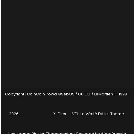
Copyright [CoinCoin Powa ©SebOS / GuiGui / LeMartien] - 1998-
2026
X-Files – LVEI : La Vérité Est Ici
. Theme:
Newspaper Plus by
Themecentury
. Powered by
WordPress
LA