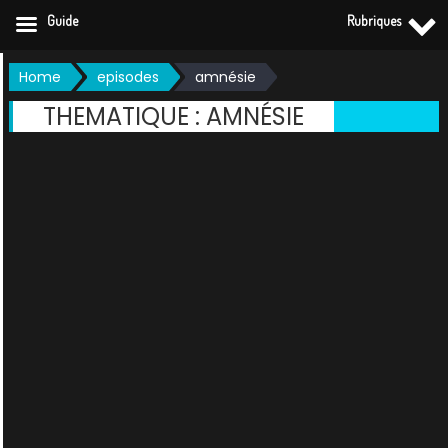
Guide
Rubriques
Skip
Home
episodes
amnésie
to
THEMATIQUE :
AMNÉSIE
content