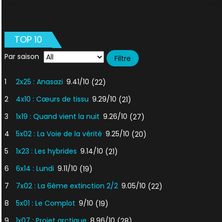
:
Amnésie
TOP 10
Par saison
1
2x25 : Anasazi
9.41/10
(22)
2
4x10 : Cœurs de tissu
9.29/10
(21)
3
1x19 : Quand vient la nuit
9.26/10
(27)
4
5x02 : La Voie de la vérité
9.25/10
(20)
5
1x23 : Les hybrides
9.14/10
(21)
6
6x14 : Lundi
9.11/10
(19)
7
7x02 : La 6ème extinction 2/2
9.05/10
(22)
8
5x01 : Le Complot
9/10
(19)
9
1x07 : Projet arctique
8.96/10
(28)