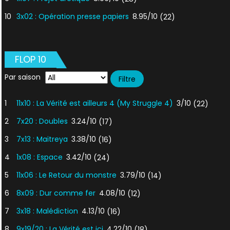
10
3x02 : Opération presse papiers
8.95/10
(22)
FLOP 10
Par saison
1
11x10 : La Vérité est ailleurs 4 (My Struggle 4)
3/10
(22)
2
7x20 : Doubles
3.24/10
(17)
3
7x13 : Maitreya
3.38/10
(16)
4
1x08 : Espace
3.42/10
(24)
5
11x06 : Le Retour du monstre
3.79/10
(14)
6
8x09 : Dur comme fer
4.08/10
(12)
7
3x18 : Malédiction
4.13/10
(16)
8
9x19/20 : La Vérité est ici
4.22/10
(18)