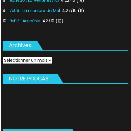
8
9x19/20 : La Vérité est ici
4.22/10
(18)
9
7x09 : La morsure du Mal
4.27/10
(11)
10
9x07 : Amnésie
4.3/10
(10)
Archives
Archives
NOTRE PODCAST