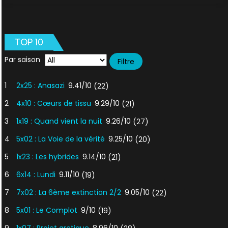
:
Le
shérif
TOP 10
a
les
Par saison
dents
longues
1
2x25 : Anasazi
9.41/10
(22)
2
4x10 : Cœurs de tissu
9.29/10
(21)
3
1x19 : Quand vient la nuit
9.26/10
(27)
4
5x02 : La Voie de la vérité
9.25/10
(20)
5
1x23 : Les hybrides
9.14/10
(21)
6
6x14 : Lundi
9.11/10
(19)
7
7x02 : La 6ème extinction 2/2
9.05/10
(22)
8
5x01 : Le Complot
9/10
(19)