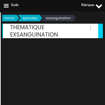
Guide
Rubriques
Skip
Home
episodes
exsanguination
to
THEMATIQUE :
content
EXSANGUINATION