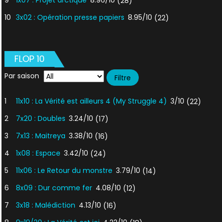
9
1x07 : Projet arctique
8.96/10
(28)
10
3x02 : Opération presse papiers
8.95/10
(22)
FLOP 10
Par saison
1
11x10 : La Vérité est ailleurs 4 (My Struggle 4)
3/10
(22)
2
7x20 : Doubles
3.24/10
(17)
3
7x13 : Maitreya
3.38/10
(16)
4
1x08 : Espace
3.42/10
(24)
5
11x06 : Le Retour du monstre
3.79/10
(14)
6
8x09 : Dur comme fer
4.08/10
(12)
7
3x18 : Malédiction
4.13/10
(16)