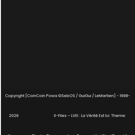
Copyright [CoinCoin Powa ©SebOS / GuiGui / LeMartien] - 1998-
2026
X-Files – LVEI : La Vérité Est Ici
. Theme: