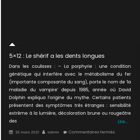
5×12 : Le shérif a les dents longues
Dans les coulisses : – La porphyrie : une condition
génétique qui interfère avec le métabolisme du fer
(importante composante du sang), porte le nom de ‘la
maladie du vampire’ depuis 1985, année où David
Dolphin expliqua l’origine du mythe. Certains patients
présentent des symptômes très étranges : sensibilité
extrême à la lumière, décoloration brune ou rougeâtre
des
Lire…
Posted
Author
sur
Commentaires fermés
25 mars 2021
admin
on
5×12