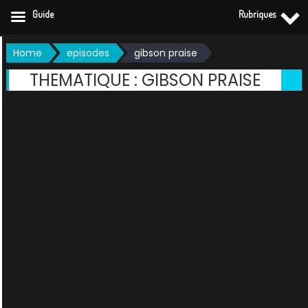
Guide
Rubriques
Skip
Home
episodes
gibson praise
to
THEMATIQUE :
GIBSON PRAISE
content