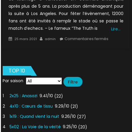
après plus de 5 ans. La production déménageant pour
la suite à Los Angeles. Pour fêter l’évènement, 12000
fans ont été invités à remplir le stade où se passe le
match d’echecs. – Le fameux ”The Truth is
Lire…
Posted
Author
sur
Commentaires fermés
25 mars 2021
admin
on
5×20
:
La
Fin
TOP 10
Par saison
1
2x25 : Anasazi
9.41/10
(22)
2
4x10 : Cœurs de tissu
9.29/10
(21)
3
1x19 : Quand vient la nuit
9.26/10
(27)
4
5x02 : La Voie de la vérité
9.25/10
(20)