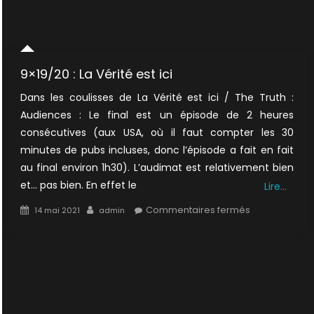
9×19/20 : La Vérité est ici
Dans les coulisses de La Vérité est ici / The Truth :
Audiences : Le final est un épisode de 2 heures
consécutives (aux USA, où il faut compter les 30
minutes de pubs incluses, donc l’épisode a fait en fait
au final environ 1h30). L’audimat est relativement bien
et… pas bien. En effet le
Lire…
Posted
Author
sur
Commentaires fermés
14 mai 2021
admin
on
9×19/20
:
La
Vérité
est
ici