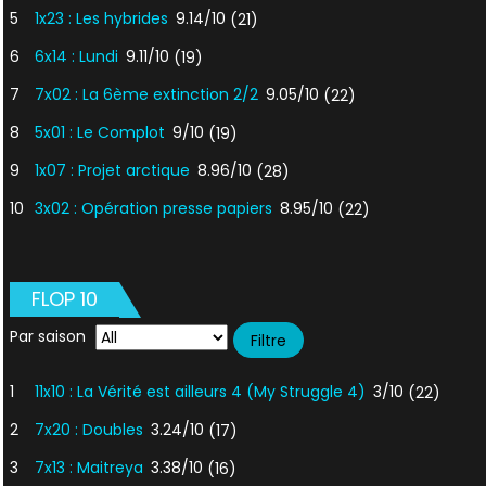
5
1x23 : Les hybrides
9.14/10
(21)
6
6x14 : Lundi
9.11/10
(19)
7
7x02 : La 6ème extinction 2/2
9.05/10
(22)
8
5x01 : Le Complot
9/10
(19)
9
1x07 : Projet arctique
8.96/10
(28)
10
3x02 : Opération presse papiers
8.95/10
(22)
FLOP 10
Par saison
1
11x10 : La Vérité est ailleurs 4 (My Struggle 4)
3/10
(22)
2
7x20 : Doubles
3.24/10
(17)
3
7x13 : Maitreya
3.38/10
(16)