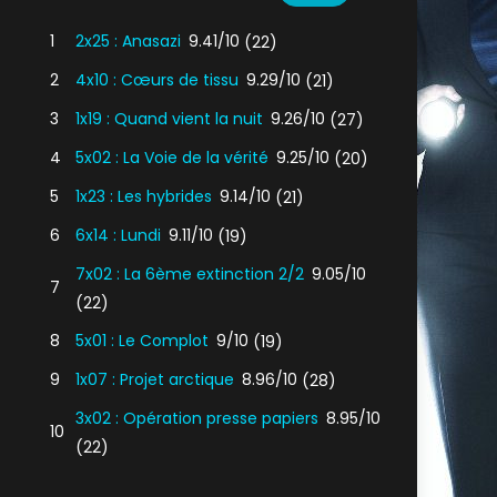
1
2x25 : Anasazi
9.41/10
(22)
2
4x10 : Cœurs de tissu
9.29/10
(21)
3
1x19 : Quand vient la nuit
9.26/10
(27)
4
5x02 : La Voie de la vérité
9.25/10
(20)
5
1x23 : Les hybrides
9.14/10
(21)
6
6x14 : Lundi
9.11/10
(19)
7x02 : La 6ème extinction 2/2
9.05/10
7
(22)
8
5x01 : Le Complot
9/10
(19)
9
1x07 : Projet arctique
8.96/10
(28)
3x02 : Opération presse papiers
8.95/10
10
(22)