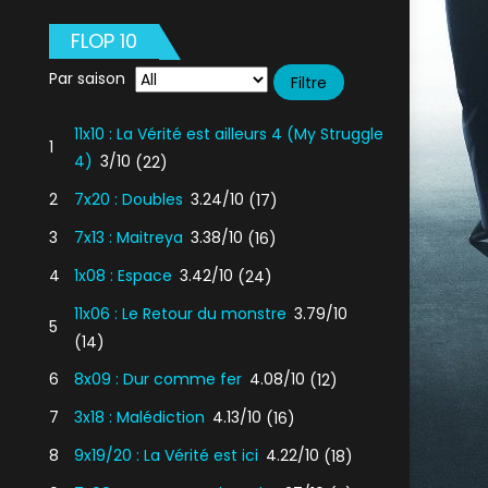
FLOP 10
Par saison
11x10 : La Vérité est ailleurs 4 (My Struggle
1
4)
3/10
(22)
2
7x20 : Doubles
3.24/10
(17)
3
7x13 : Maitreya
3.38/10
(16)
4
1x08 : Espace
3.42/10
(24)
11x06 : Le Retour du monstre
3.79/10
5
(14)
6
8x09 : Dur comme fer
4.08/10
(12)
7
3x18 : Malédiction
4.13/10
(16)
8
9x19/20 : La Vérité est ici
4.22/10
(18)