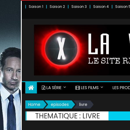
Skip
Saison 1
Saison 2
Saison 3
Saison 4
Saison 
to
content
LA SÉRIE
LES FILMS
LES PROD
Home
episodes
livre
THEMATIQUE :
LIVRE