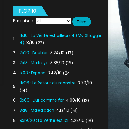
FLOP 10
Par saison
11x10 : La Vérité est ailleurs 4 (My Struggle
1
4)
3/10
(22)
2
7x20 : Doubles
3.24/10
(17)
3
7x13 : Maitreya
3.38/10
(16)
4
1x08 : Espace
3.42/10
(24)
11x06 : Le Retour du monstre
3.79/10
5
(14)
6
8x09 : Dur comme fer
4.08/10
(12)
7
3x18 : Malédiction
4.13/10
(16)
8
9x19/20 : La Vérité est ici
4.22/10
(18)