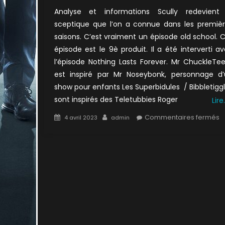
Analyse et informations Scully redevient 
sceptique que l’on a connue dans les premiè
saisons. C’est vraiment un épisode old school. 
épisode est le 9è produit. Il a été interverti a
l’épisode Nothing Lasts Forever. Mr ChuckleTe
est inspiré par Mr Noseybonk, personnage d
show pour enfants Les Superbidules / Bibbletigg
sont inspirés des Teletubbies Roger
Lire
Posted
Author
s
Commentaires fermés
4 avril 2023
admin
on
1
:
L
F
d
m