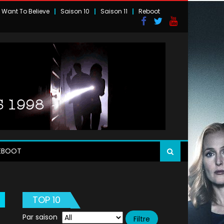
I Want To Believe
Saison 10
Saison 11
Reboot
EBOOT
TOP 10
Par saison