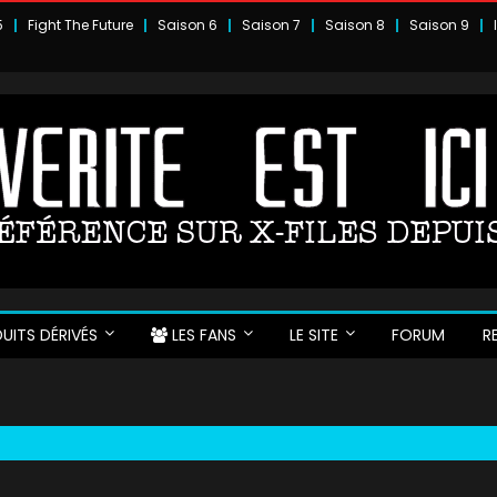
5
Fight The Future
Saison 6
Saison 7
Saison 8
Saison 9
UITS DÉRIVÉS
LES FANS
LE SITE
FORUM
R