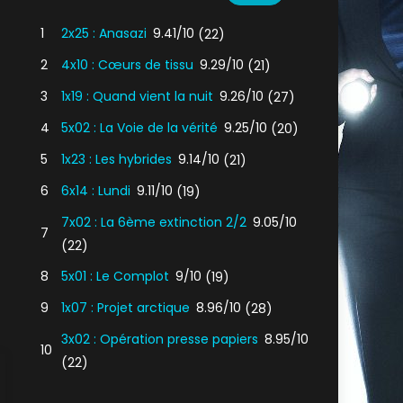
1
2x25 : Anasazi
9.41/10
(22)
2
4x10 : Cœurs de tissu
9.29/10
(21)
3
1x19 : Quand vient la nuit
9.26/10
(27)
4
5x02 : La Voie de la vérité
9.25/10
(20)
5
1x23 : Les hybrides
9.14/10
(21)
6
6x14 : Lundi
9.11/10
(19)
7x02 : La 6ème extinction 2/2
9.05/10
7
(22)
8
5x01 : Le Complot
9/10
(19)
9
1x07 : Projet arctique
8.96/10
(28)
3x02 : Opération presse papiers
8.95/10
10
(22)