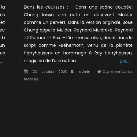
la
Dans les coulisses : – Dans une scène coupée,
res
Chung laisse une note en decrivant Mulder
Cet
comme un pervers. Dans la version originale, Jose
vec
Chung appelle Mulder, Reynard Muldrake. Reynard
eth
=> Renard => Fox. – L’immense alien, décrit dans le
’un
script comme «Behemoth, venu de la planète
les
Harryhausen» en hommage à Ray Harryhausen,
magicien de l’animation
…
Lire…
ur
Posted
Author
Commentaires
20 octobre 2020
admin
1×08
on
sur
fermés
3×20
es
:
orces
Le
u
seigneur
al
du
magma