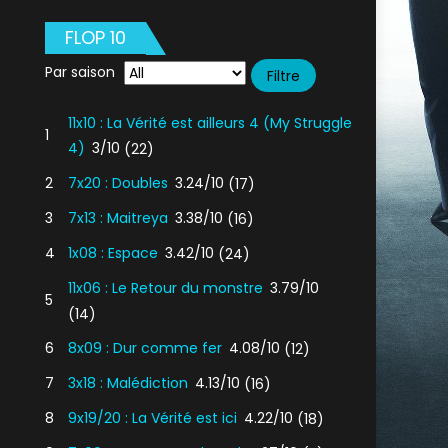
FLOP 10
Par saison
11x10 : La Vérité est ailleurs 4 (My Struggle
1
4)
3/10
(22)
2
7x20 : Doubles
3.24/10
(17)
3
7x13 : Maitreya
3.38/10
(16)
4
1x08 : Espace
3.42/10
(24)
11x06 : Le Retour du monstre
3.79/10
5
(14)
6
8x09 : Dur comme fer
4.08/10
(12)
7
3x18 : Malédiction
4.13/10
(16)
8
9x19/20 : La Vérité est ici
4.22/10
(18)