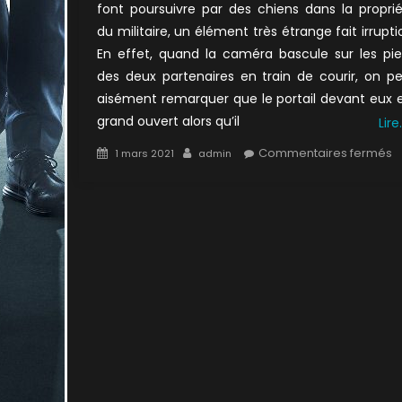
font poursuivre par des chiens dans la propri
du militaire, un élément très étrange fait irrupti
En effet, quand la caméra bascule sur les pi
des deux partenaires en train de courir, on p
aisément remarquer que le portail devant eux 
grand ouvert alors qu’il
Lire
Posted
Author
s
Commentaires fermés
1 mars 2021
admin
on
4
:
L
in