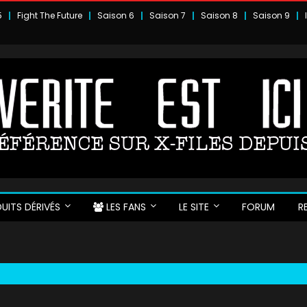
5
Fight The Future
Saison 6
Saison 7
Saison 8
Saison 9
UITS DÉRIVÉS
LES FANS
LE SITE
FORUM
R