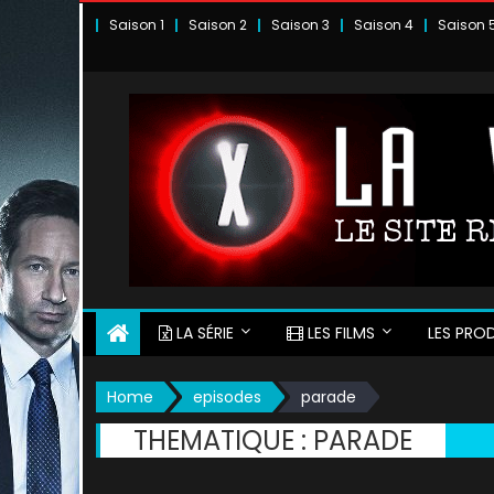
Skip
Saison 1
Saison 2
Saison 3
Saison 4
Saison 
to
content
LA SÉRIE
LES FILMS
LES PROD
Home
episodes
parade
THEMATIQUE :
PARADE