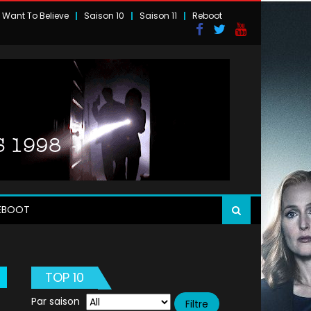
I Want To Believe
Saison 10
Saison 11
Reboot
EBOOT
TOP 10
Par saison