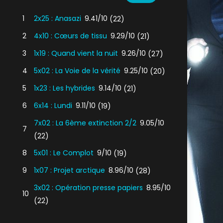
1
2x25 : Anasazi
9.41/10
(22)
2
4x10 : Cœurs de tissu
9.29/10
(21)
3
1x19 : Quand vient la nuit
9.26/10
(27)
4
5x02 : La Voie de la vérité
9.25/10
(20)
5
1x23 : Les hybrides
9.14/10
(21)
6
6x14 : Lundi
9.11/10
(19)
7x02 : La 6ème extinction 2/2
9.05/10
7
(22)
8
5x01 : Le Complot
9/10
(19)
9
1x07 : Projet arctique
8.96/10
(28)
3x02 : Opération presse papiers
8.95/10
10
(22)