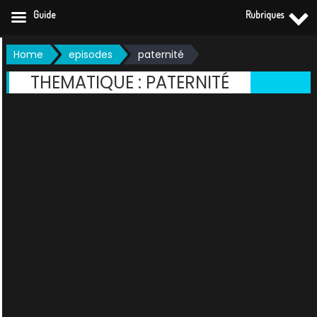
Guide
Rubriques
Skip
Home
episodes
paternité
to
THEMATIQUE :
PATERNITÉ
content