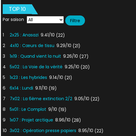
queue
TOP 10
du
diable
Par saison
1
2x25 : Anasazi
9.41/10
(22)
2
4x10 : Cœurs de tissu
9.29/10
(21)
3
1x19 : Quand vient la nuit
9.26/10
(27)
4
5x02 : La Voie de la vérité
9.25/10
(20)
5
1x23 : Les hybrides
9.14/10
(21)
6
6x14 : Lundi
9.11/10
(19)
7
7x02 : La 6ème extinction 2/2
9.05/10
(22)
8
5x01 : Le Complot
9/10
(19)
9
1x07 : Projet arctique
8.96/10
(28)
10
3x02 : Opération presse papiers
8.95/10
(22)