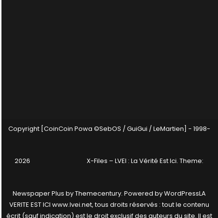
Copyright [CoinCoin Powa ©SebOS / GuiGui / LeMartien] - 1998-
2026
X-Files – LVEI : La Vérité Est Ici
. Theme:
Newspaper Plus by
Themecentury
. Powered by
WordPress
LA
VERITE EST ICI www.lvei.net, tous droits réservés : tout le contenu
écrit (sauf indication) est le droit exclusif des auteurs du site. Il est