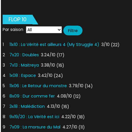
FLOP 10
Par saison
1
11x10 : La Vérité est ailleurs 4 (My Struggle 4)
3/10
(22)
2
7x20 : Doubles
3.24/10
(17)
3
7x13 : Maitreya
3.38/10
(16)
4
1x08 : Espace
3.42/10
(24)
5
11x06 : Le Retour du monstre
3.79/10
(14)
6
8x09 : Dur comme fer
4.08/10
(12)
7
3x18 : Malédiction
4.13/10
(16)
8
9x19/20 : La Vérité est ici
4.22/10
(18)
9
7x09 : La morsure du Mal
4.27/10
(11)