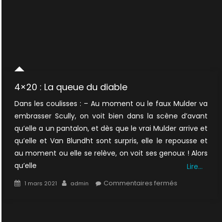
4×20 : La queue du diable
Dans les coulisses : – Au moment ou le faux Mulder va
embrasser Scully, on voit bien dans la scène d’avant
qu’elle a un pantalon, et dès que le vrai Mulder arrive et
qu’elle et Van Blundht sont surpris, elle le repousse et
au moment ou elle se relève, on voit ses genoux ! Alors
qu’elle
Lire…
Posted
Author
sur
Commentaires fermés
1 mars 2021
admin
on
4×20
:
La