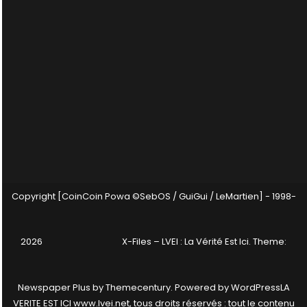
Copyright [CoinCoin Powa ©SebOS / GuiGui / LeMartien] - 1998-
2026
X-Files – LVEI : La Vérité Est Ici
. Theme:
Newspaper Plus by
Themecentury
. Powered by
WordPress
LA
VERITE EST ICI www.lvei.net, tous droits réservés : tout le contenu