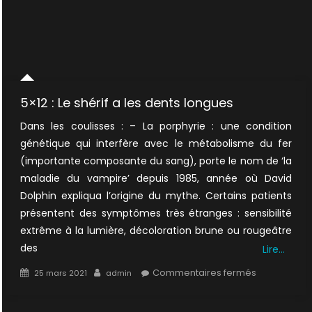
5×12 : Le shérif a les dents longues
Dans les coulisses : – La porphyrie : une condition
génétique qui interfère avec le métabolisme du fer
(importante composante du sang), porte le nom de ‘la
maladie du vampire’ depuis 1985, année où David
Dolphin expliqua l’origine du mythe. Certains patients
présentent des symptômes très étranges : sensibilité
extrême à la lumière, décoloration brune ou rougeâtre
des
Lire…
Posted
Author
sur
Commentaires fermés
25 mars 2021
admin
on
5×12
: