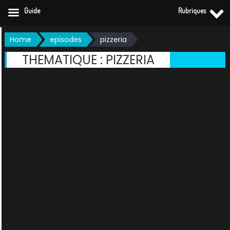
Guide
Rubriques
Skip
Home
episodes
pizzeria
to
THEMATIQUE :
PIZZERIA
content