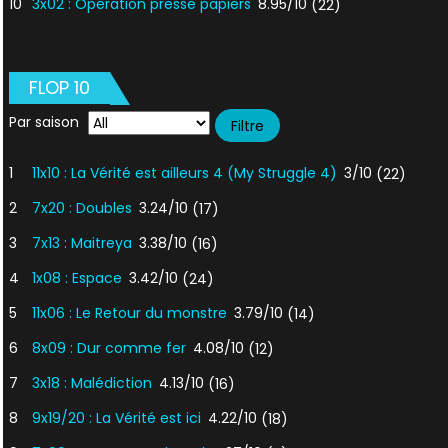
10
3x02 : Opération presse papiers
8.95/10
(22)
FLOP 10
Par saison
1
11x10 : La Vérité est ailleurs 4 (My Struggle 4)
3/10
(22)
2
7x20 : Doubles
3.24/10
(17)
3
7x13 : Maitreya
3.38/10
(16)
4
1x08 : Espace
3.42/10
(24)
5
11x06 : Le Retour du monstre
3.79/10
(14)
6
8x09 : Dur comme fer
4.08/10
(12)
7
3x18 : Malédiction
4.13/10
(16)
8
9x19/20 : La Vérité est ici
4.22/10
(18)