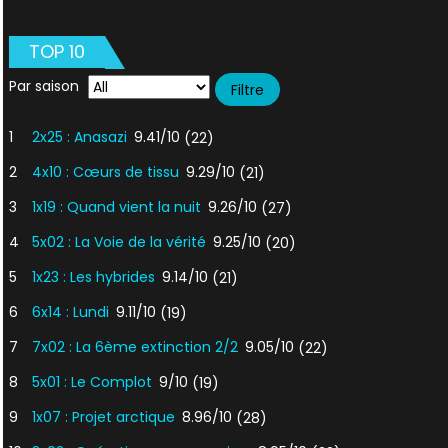
Le
shérif
TOP 10
a
les
Par saison
dents
longues
1
2x25 : Anasazi
9.41/10
(22)
2
4x10 : Cœurs de tissu
9.29/10
(21)
3
1x19 : Quand vient la nuit
9.26/10
(27)
4
5x02 : La Voie de la vérité
9.25/10
(20)
5
1x23 : Les hybrides
9.14/10
(21)
6
6x14 : Lundi
9.11/10
(19)
7
7x02 : La 6ème extinction 2/2
9.05/10
(22)
8
5x01 : Le Complot
9/10
(19)
9
1x07 : Projet arctique
8.96/10
(28)