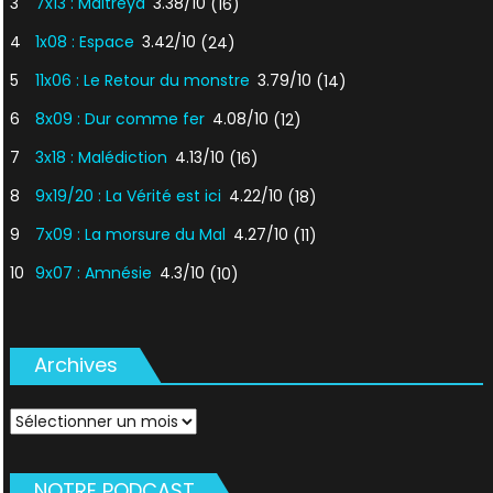
3
7x13 : Maitreya
3.38/10
(16)
4
1x08 : Espace
3.42/10
(24)
5
11x06 : Le Retour du monstre
3.79/10
(14)
6
8x09 : Dur comme fer
4.08/10
(12)
7
3x18 : Malédiction
4.13/10
(16)
8
9x19/20 : La Vérité est ici
4.22/10
(18)
9
7x09 : La morsure du Mal
4.27/10
(11)
10
9x07 : Amnésie
4.3/10
(10)
Archives
Archives
NOTRE PODCAST