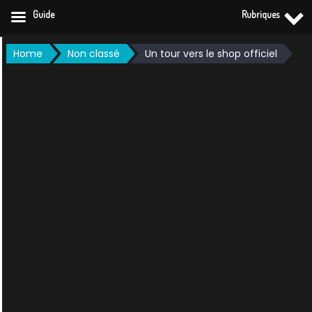
Guide
Rubriques
Skip
Home
Non classé
Un tour vers le shop officiel
to
content