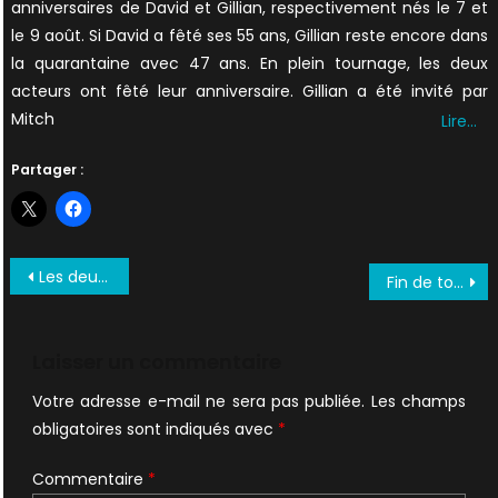
anniversaires de David et Gillian, respectivement nés le 7 et
le 9 août. Si David a fêté ses 55 ans, Gillian reste encore dans
la quarantaine avec 47 ans. En plein tournage, les deux
acteurs ont fêté leur anniversaire. Gillian a été invité par
Mitch
Lire…
Partager :
Navigation
Les deux derniers titres d’épisodes enfin connus + photos
Fin de tournage pour X-Files
de
l’article
Laisser un commentaire
Votre adresse e-mail ne sera pas publiée.
Les champs
obligatoires sont indiqués avec
*
Commentaire
*