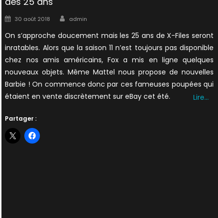
des 25 ans
Author
Posted
30 août 2018
admin
on
On s’approche doucement mais les 25 ans de X-Files seront
inratables. Alors que la saison 11 n’est toujours pas disponible
chez nos amis américains, Fox a mis en ligne quelques
nouveaux objets. Même Mattel nous propose de nouvelles
Barbie ! On commence donc par ces fameuses poupées qui
étaient en vente discrètement sur eBay cet été.
Lire…
Partager :