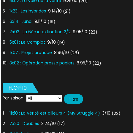
4
5x02 : La Voie de la vérité
9.25/10
(20)
5
1x23 : Les hybrides
9.14/10
(21)
6
6x14 : Lundi
9.11/10
(19)
7
7x02 : La 6ème extinction 2/2
9.05/10
(22)
8
5x01 : Le Complot
9/10
(19)
9
1x07 : Projet arctique
8.96/10
(28)
10
3x02 : Opération presse papiers
8.95/10
(22)
FLOP 10
Par saison
1
11x10 : La Vérité est ailleurs 4 (My Struggle 4)
3/10
(22)
2
7x20 : Doubles
3.24/10
(17)