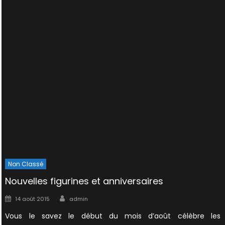
Non Classé
Nouvelles figurines et anniversaires
Author
Posted
14 août 2015
admin
on
Vous le savez le début du mois d’août célèbre les