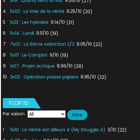
3
1x19 : Quand vient la nuit
9.26/10
(27)
4
5x02 : La Voie de la vérité
9.25/10
(20)
5
1x23 : Les hybrides
9.14/10
(21)
6
6x14 : Lundi
9.11/10
(19)
7
7x02 : La 6ème extinction 2/2
9.05/10
(22)
8
5x01 : Le Complot
9/10
(19)
9
1x07 : Projet arctique
8.96/10
(28)
10
3x02 : Opération presse papiers
8.95/10
(22)
FLOP 10
Par saison
1
11x10 : La Vérité est ailleurs 4 (My Struggle 4)
3/10
(22)