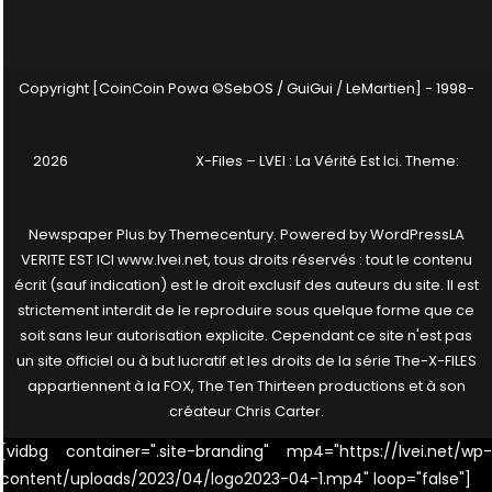
Copyright [CoinCoin Powa ©SebOS / GuiGui / LeMartien] - 1998-
2026
X-Files – LVEI : La Vérité Est Ici
. Theme:
Newspaper Plus by
Themecentury
. Powered by
WordPress
LA
VERITE EST ICI www.lvei.net, tous droits réservés : tout le contenu
écrit (sauf indication) est le droit exclusif des auteurs du site. Il est
strictement interdit de le reproduire sous quelque forme que ce
soit sans leur autorisation explicite. Cependant ce site n'est pas
un site officiel ou à but lucratif et les droits de la série The-X-FILES
appartiennent à la FOX, The Ten Thirteen productions et à son
créateur Chris Carter.
[vidbg container=".site-branding" mp4="https://lvei.net/wp-
content/uploads/2023/04/logo2023-04-1.mp4" loop="false"]