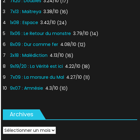
2
7x20 : Doubles
3.24/10
(17)
3
7x13 : Maitreya
3.38/10
(16)
4
1x08 : Espace
3.42/10
(24)
5
11x06 : Le Retour du monstre
3.79/10
(14)
6
8x09 : Dur comme fer
4.08/10
(12)
7
3x18 : Malédiction
4.13/10
(16)
8
9x19/20 : La Vérité est ici
4.22/10
(18)
9
7x09 : La morsure du Mal
4.27/10
(11)
10
9x07 : Amnésie
4.3/10
(10)
Archives
Archives