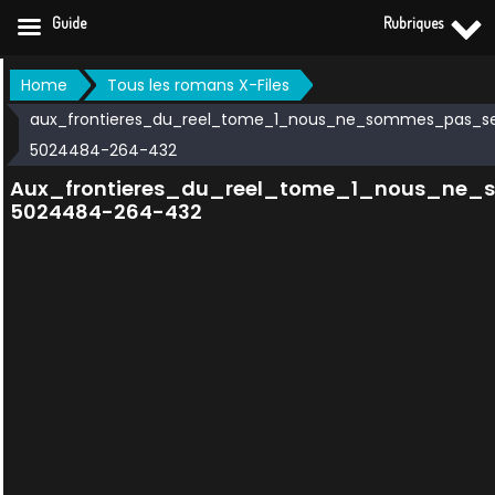
Guide
Rubriques
Skip
Home
Tous les romans X-Files
to
aux_frontieres_du_reel_tome_1_nous_ne_sommes_pas_se
content
5024484-264-432
Aux_frontieres_du_reel_tome_1_nous_ne_
5024484-264-432