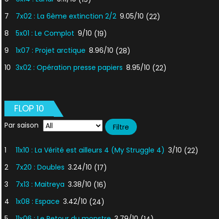
7
7x02 : La 6ème extinction 2/2
9.05/10
(22)
8
5x01 : Le Complot
9/10
(19)
9
1x07 : Projet arctique
8.96/10
(28)
10
3x02 : Opération presse papiers
8.95/10
(22)
FLOP 10
Par saison
1
11x10 : La Vérité est ailleurs 4 (My Struggle 4)
3/10
(22)
2
7x20 : Doubles
3.24/10
(17)
3
7x13 : Maitreya
3.38/10
(16)
4
1x08 : Espace
3.42/10
(24)
5
11x06 : Le Retour du monstre
3.79/10
(14)