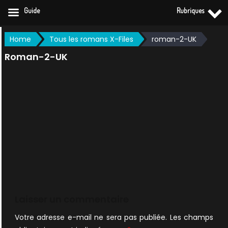
Guide
Rubriques
Skip
Home
Tous les romans X-Files
roman-2-UK
to
Roman-2-UK
content
Laisser un commentaire
Votre adresse e-mail ne sera pas publiée.
Les champs