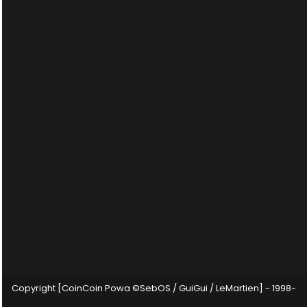
Copyright [CoinCoin Powa ©SebOS / GuiGui / LeMartien] - 1998-