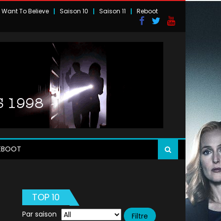
I Want To Believe
Saison 10
Saison 11
Reboot
EBOOT
TOP 10
Par saison