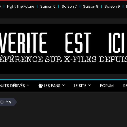
5
Fight The Future
Saison 6
Saison 7
Saison 8
Saison 9
UITS DÉRIVÉS
LES FANS
LE SITE
FORUM
R
VO-YA