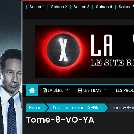
Skip
Saison 1
Saison 2
Saison 3
Saison 4
Saison 
to
content
LA SÉRIE
LES FILMS
LES PROD
Home
Tous les romans X-Files
tome-8-
Tome-8-VO-YA