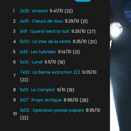
1
2x25 : Anasazi
9.41/10
(22)
2
4x10 : Cœurs de tissu
9.29/10
(21)
3
1x19 : Quand vient la nuit
9.26/10
(27)
4
5x02 : La Voie de la vérité
9.25/10
(20)
5
1x23 : Les hybrides
9.14/10
(21)
6
6x14 : Lundi
9.11/10
(19)
7x02 : La 6ème extinction 2/2
9.05/10
7
(22)
8
5x01 : Le Complot
9/10
(19)
9
1x07 : Projet arctique
8.96/10
(28)
3x02 : Opération presse papiers
8.95/10
10
(22)