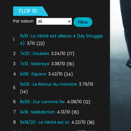
FLOP 10
Par saison
11x10 : La Vérité est ailleurs 4 (My Struggle
1
4)
3/10
(22)
2
7x20 : Doubles
3.24/10
(17)
3
7x13 : Maitreya
3.38/10
(16)
4
1x08 : Espace
3.42/10
(24)
11x06 : Le Retour du monstre
3.79/10
5
(14)
6
8x09 : Dur comme fer
4.08/10
(12)
7
3x18 : Malédiction
4.13/10
(16)
8
9x19/20 : La Vérité est ici
4.22/10
(18)