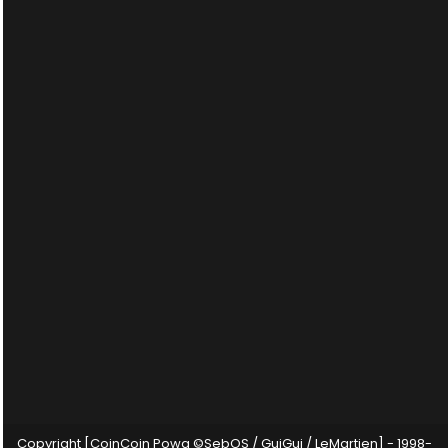
Copyright [CoinCoin Powa ©SebOS / GuiGui / LeMartien] - 1998-