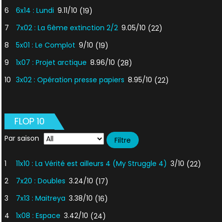
6
6x14 : Lundi
9.11/10
(19)
7
7x02 : La 6ème extinction 2/2
9.05/10
(22)
8
5x01 : Le Complot
9/10
(19)
9
1x07 : Projet arctique
8.96/10
(28)
10
3x02 : Opération presse papiers
8.95/10
(22)
FLOP 10
Par saison
1
11x10 : La Vérité est ailleurs 4 (My Struggle 4)
3/10
(22)
2
7x20 : Doubles
3.24/10
(17)
3
7x13 : Maitreya
3.38/10
(16)
4
1x08 : Espace
3.42/10
(24)