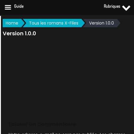
Guide
Rubriques
Skip
Home
Tous les romans X-Files
Version 1.0.0
to
Version 1.0.0
content
Laisser un commentaire