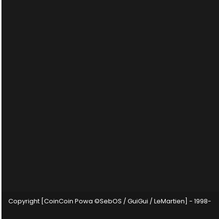
Copyright [CoinCoin Powa ©SebOS / GuiGui / LeMartien] - 1998-