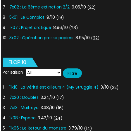
7
7x02 : La 6ème extinction 2/2
9.05/10
(22)
8
5x01 : Le Complot
9/10
(19)
9
1x07 : Projet arctique
8.96/10
(28)
10
3x02 : Opération presse papiers
8.95/10
(22)
FLOP 10
Par saison
1
11x10 : La Vérité est ailleurs 4 (My Struggle 4)
3/10
(22)
2
7x20 : Doubles
3.24/10
(17)
3
7x13 : Maitreya
3.38/10
(16)
4
1x08 : Espace
3.42/10
(24)
5
11x06 : Le Retour du monstre
3.79/10
(14)