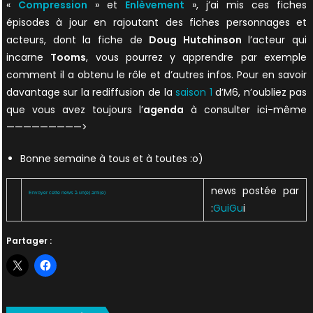
«
Compression
» et
Enlèvement
», j’ai mis ces fiches
épisodes à jour en rajoutant des fiches personnages et
acteurs, dont la fiche de
Doug Hutchinson
l’acteur qui
incarne
Tooms
, vous pourrez y apprendre par exemple
comment il a obtenu le rôle et d’autres infos. Pour en savoir
davantage sur la rediffusion de la
saison 1
d’M6, n’oubliez pas
que vous avez toujours l’
agenda
à consulter ici-même
—————————>
Bonne semaine à tous et à toutes :o)
news postée par
Envoyer cette news à un(e) ami(e)
:
GuiGu
i
Partager :