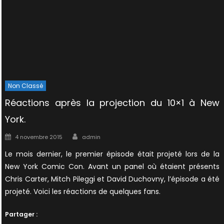
Non Classé
Réactions après la projection du 10×1 à New
York.
Author
Posted
4 novembre 2015
admin
on
Le mois dernier, le premier épisode était projeté lors de la
New York Comic Con. Avant un panel où étaient présents
Chris Carter, Mitch Pileggi et David Duchovny, l’épisode a été
projeté. Voici les réactions de quelques fans.
Partager :