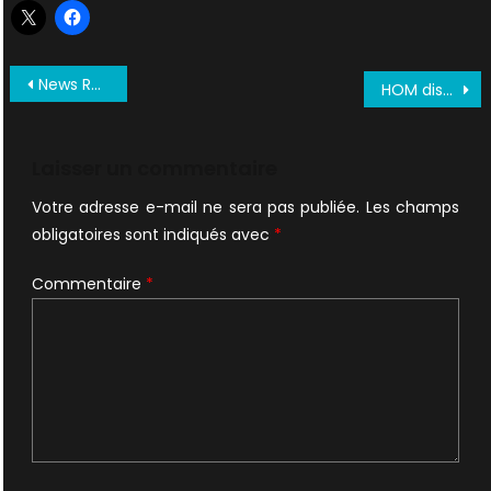
Navigation
News Rob Bowman + Interviews saison 9!!!
HOM dispo en France – Vidéos 9X05
de
l’article
Laisser un commentaire
Votre adresse e-mail ne sera pas publiée.
Les champs
obligatoires sont indiqués avec
*
Commentaire
*