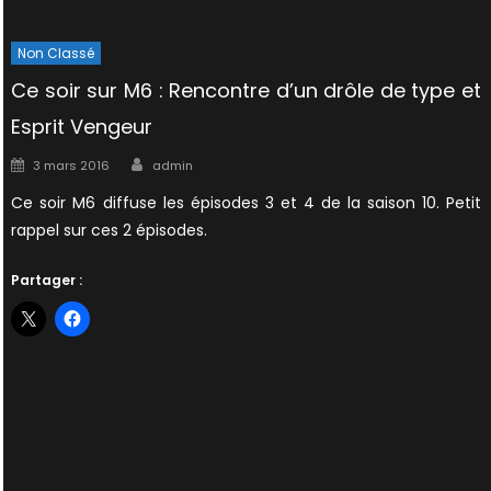
Non Classé
Ce soir sur M6 : Rencontre d’un drôle de type et
Esprit Vengeur
Author
Posted
3 mars 2016
admin
on
Ce soir M6 diffuse les épisodes 3 et 4 de la saison 10. Petit
rappel sur ces 2 épisodes.
Partager :