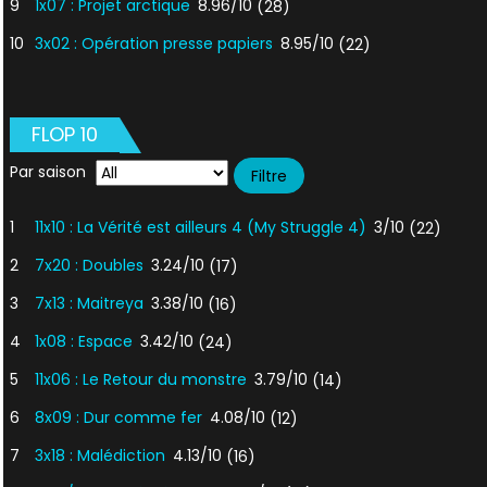
9
1x07 : Projet arctique
8.96/10
(28)
10
3x02 : Opération presse papiers
8.95/10
(22)
FLOP 10
Par saison
1
11x10 : La Vérité est ailleurs 4 (My Struggle 4)
3/10
(22)
2
7x20 : Doubles
3.24/10
(17)
3
7x13 : Maitreya
3.38/10
(16)
4
1x08 : Espace
3.42/10
(24)
5
11x06 : Le Retour du monstre
3.79/10
(14)
6
8x09 : Dur comme fer
4.08/10
(12)
7
3x18 : Malédiction
4.13/10
(16)