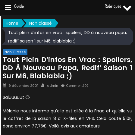
Guide
Rubriques
Skip
Home
Non classé
to
Tout plein d’infos en vrac : spoilers, DD à nouveau papa,
content
redif’ saison 1 sur M6, blablabla ;)
Non Classé
Tout Plein D’infos En Vrac : Spoilers,
DD À Nouveau Papa, Redif’ Saison 1
Sur M6, Blablabla ;)
Posted
Author
9 décembre 2001
admin
Comment(0)
on
Saluuuuut 🙂
Mélanie nous informe qu’elle est allée à la Fnac et qu’elle vu
le coffret de la saison 8 d’ X-files en VHS. Cela coûte 510F,
donc environ 77,75€. Voilà, avis aux amateurs.