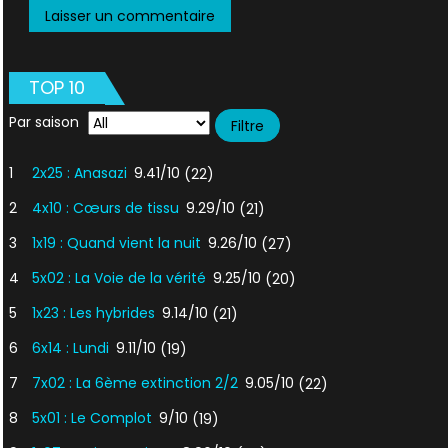
TOP 10
Par saison
1
2x25 : Anasazi
9.41/10
(22)
2
4x10 : Cœurs de tissu
9.29/10
(21)
3
1x19 : Quand vient la nuit
9.26/10
(27)
4
5x02 : La Voie de la vérité
9.25/10
(20)
5
1x23 : Les hybrides
9.14/10
(21)
6
6x14 : Lundi
9.11/10
(19)
7
7x02 : La 6ème extinction 2/2
9.05/10
(22)
8
5x01 : Le Complot
9/10
(19)