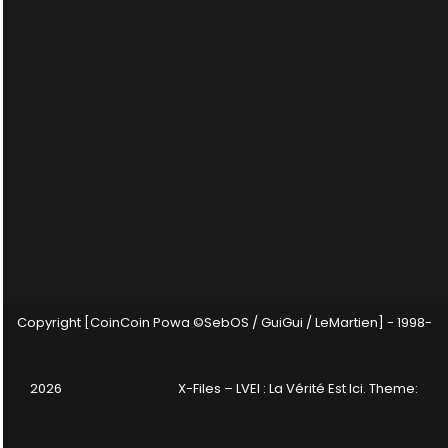
Copyright [CoinCoin Powa ©SebOS / GuiGui / LeMartien] - 1998-
2026
X-Files – LVEI : La Vérité Est Ici
. Theme: