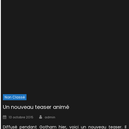
Non Classé
Un nouveau teaser animé
Author
Posted
13 octobre 2015
admin
on
Diffusé pendant Gotham hier, voici un nouveau teaser. Il