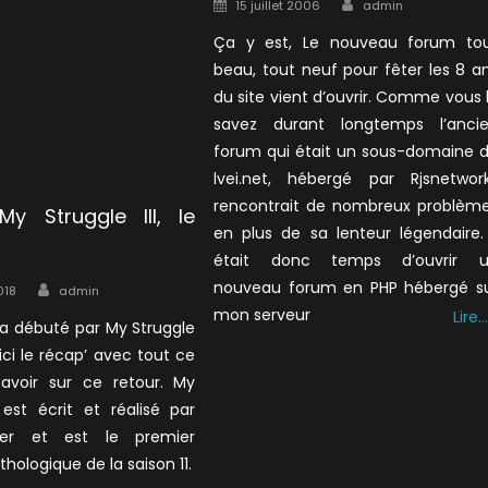
Author
Posted
15 juillet 2006
admin
on
Ça y est, Le nouveau forum to
beau, tout neuf pour fêter les 8 a
du site vient d’ouvrir. Comme vous 
savez durant longtemps l’anci
forum qui était un sous-domaine 
lvei.net, hébergé par Rjsnetwor
rencontrait de nombreux problèm
My Struggle III, le
en plus de sa lenteur légendaire. 
était donc temps d’ouvrir 
Author
nouveau forum en PHP hébergé s
018
admin
mon serveur
Lire…
1 a débuté par My Struggle
oici le récap’ avec tout ce
 savoir sur ce retour. My
 est écrit et réalisé par
ter et est le premier
hologique de la saison 11.