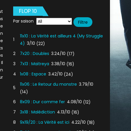
FLOP 10
ut
ns
Par saison
le
en
11x10 : La Vérité est ailleurs 4 (My Struggle
1
de
4)
3/10
(22)
ks
2
7x20 : Doubles
3.24/10
(17)
es
Il
3
7x13 : Maitreya
3.38/10
(16)
un
4
1x08 : Espace
3.42/10
(24)
ur
11x06 : Le Retour du monstre
3.79/10
5
(14)
6
8x09 : Dur comme fer
4.08/10
(12)
7
3x18 : Malédiction
4.13/10
(16)
8
9x19/20 : La Vérité est ici
4.22/10
(18)