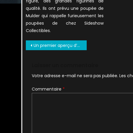
figure, des grandes figurines de
qualité. Ils ont prévu une poupée de
Mulder qui rappelle furieusement les
poupées de chez Sideshow
Collectibles.
Navigation
Un premier aperçu d’une scène, et premier ressenti ?
de
l’article
Laisser un commentaire
Votre adresse e-mail ne sera pas publiée.
Les ch
Commentaire
*