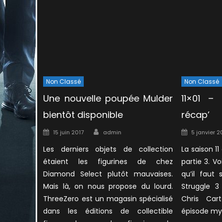
Non Classé
Non Classé
Une nouvelle poupée Mulder
11×01 – 
bientôt disponible
récap’
Author
Posted
Posted
15 juin 2017
admin
5 janvier 2
on
on
Les derniers objets de collection
La saison 1
étaient les figurines de chez
partie 3. V
Diamond Select plutôt mauvaises.
qu’il faut
Mais là, on nous propose du lourd.
Struggle 3
ThreeZero est un magasin spécialisé
Chris Car
dans les éditions de collectible
épisode myt