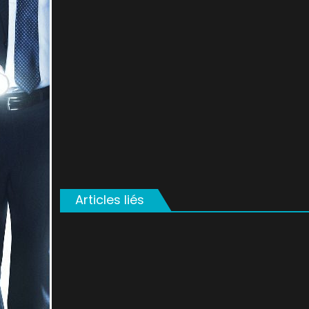
on
Articles liés