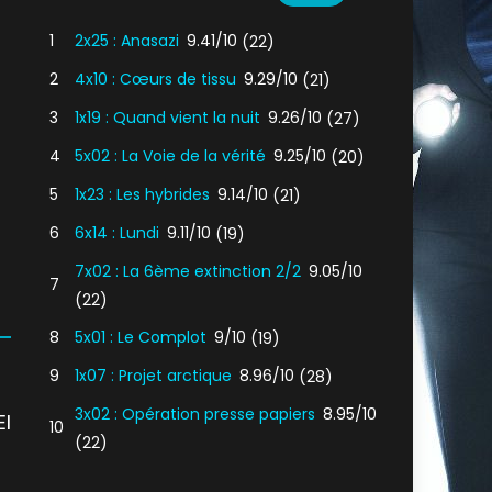
1
2x25 : Anasazi
9.41/10
(22)
2
4x10 : Cœurs de tissu
9.29/10
(21)
3
1x19 : Quand vient la nuit
9.26/10
(27)
4
5x02 : La Voie de la vérité
9.25/10
(20)
5
1x23 : Les hybrides
9.14/10
(21)
6
6x14 : Lundi
9.11/10
(19)
7x02 : La 6ème extinction 2/2
9.05/10
7
(22)
8
5x01 : Le Complot
9/10
(19)
9
1x07 : Projet arctique
8.96/10
(28)
3x02 : Opération presse papiers
8.95/10
I
10
(22)