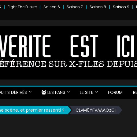
5
Fight The Future
Saison 6
Saison 7
Saison 8
Saison 9
UITS DÉRIVÉS
LES FANS
LE SITE
FORUM
R
e scène, et premier ressenti ?
CLvM0YFVAAAOzGi