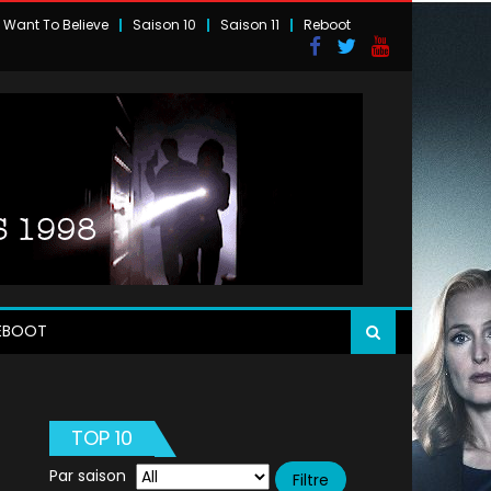
I Want To Believe
Saison 10
Saison 11
Reboot
EBOOT
TOP 10
Par saison