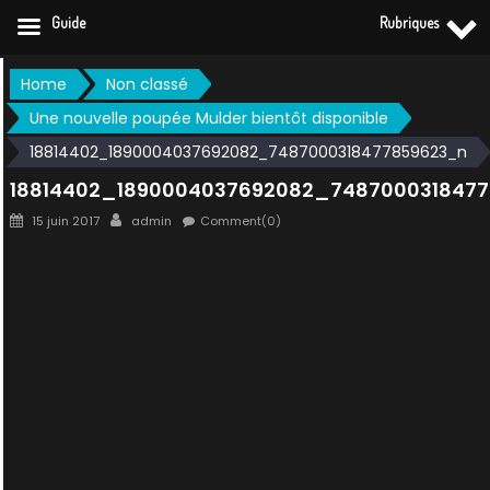
Guide
Rubriques
Skip
Home
Non classé
to
Une nouvelle poupée Mulder bientôt disponible
content
18814402_1890004037692082_7487000318477859623_n
18814402_1890004037692082_748700031847
Posted
Author
15 juin 2017
admin
Comment(0)
on