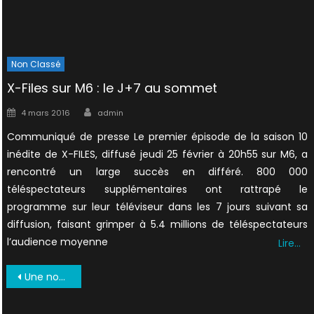
Non Classé
X-Files sur M6 : le J+7 au sommet
Author
Posted
4 mars 2016
admin
on
Communiqué de presse Le premier épisode de la saison 10
inédite de X-FILES, diffusé jeudi 25 février à 20h55 sur M6, a
rencontré un large succès en différé. 800 000
téléspectateurs supplémentaires ont rattrapé le
programme sur leur téléviseur dans les 7 jours suivant sa
diffusion, faisant grimper à 5.4 millions de téléspectateurs
l’audience moyenne
Lire…
Navigation
Une nouvelle poupée Mulder bientôt disponible
de