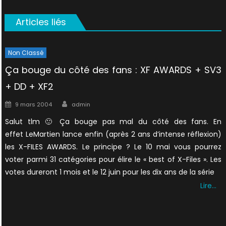
Articles liés
Non Classé
Ça bouge du côté des fans : XF AWARDS + SV3
+ DD + XF2
Author
Posted
9 mars 2004
admin
on
Salut tlm 🙂 Ça bouge pas mal du côté des fans. En
effet LeMartien lance enfin (après 2 ans d’intense réflexion)
les X-FILES AWARDS. Le principe ? Le 10 mai vous pourrez
voter parmi 31 catégories pour élire le « best of X-Files ». Les
votes dureront 1 mois et le 12 juin pour les dix ans de la série
Lire…