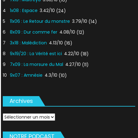
(16)
4
1x08 : Espace
3.42/10
(24)
5
11x06 : Le Retour du monstre
3.79/10
(14)
6
8x09 : Dur comme fer
4.08/10
(12)
7
3x18 : Malédiction
4.13/10
(16)
8
9x19/20 : La Vérité est ici
4.22/10
(18)
9
7x09 : La morsure du Mal
4.27/10
(11)
10
9x07 : Amnésie
4.3/10
(10)
Archives
Archives
NOTRE PODCAST