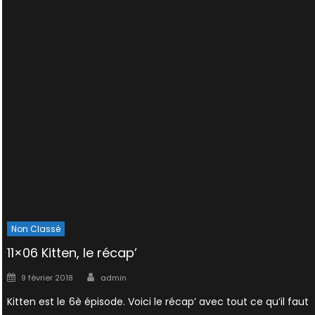
Non Classé
11×06 Kitten, le récap’
Author
Posted
9 février 2018
admin
on
Kitten est le 6è épisode. Voici le récap’ avec tout ce qu’il faut