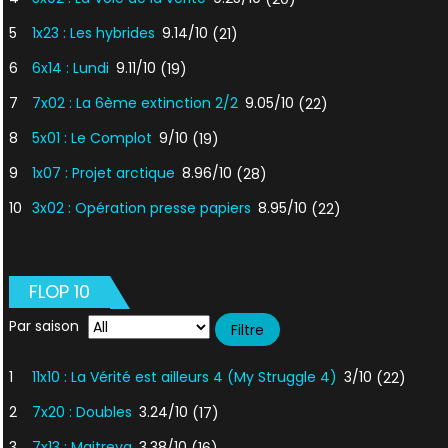
5
1x23 : Les hybrides
9.14/10
(21)
6
6x14 : Lundi
9.11/10
(19)
7
7x02 : La 6ème extinction 2/2
9.05/10
(22)
8
5x01 : Le Complot
9/10
(19)
9
1x07 : Projet arctique
8.96/10
(28)
10
3x02 : Opération presse papiers
8.95/10
(22)
FLOP 10
Par saison
1
11x10 : La Vérité est ailleurs 4 (My Struggle 4)
3/10
(22)
2
7x20 : Doubles
3.24/10
(17)
3
7x13 : Maitreya
3.38/10