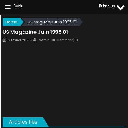
Guide
Rubriques
Skip
Home
US Magazine Juin 1995 01
to
US Magazine Juin 1995 01
content
Posted
Author
2 février 2026
admin
Comment(0)
on
Articles liés