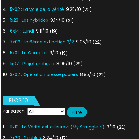
4
5x02 : La Voie de la vérité
9.25/10
(20)
5
1x23 : Les hybrides
9.14/10
(21)
6
6x14 : Lundi
9.11/10
(19)
7
7x02 : La 6ème extinction 2/2
9.05/10
(22)
8
5x01 : Le Complot
9/10
(19)
9
1x07 : Projet arctique
8.96/10
(28)
10
3x02 : Opération presse papiers
8.95/10
(22)
FLOP 10
Par saison
1
11x10 : La Vérité est ailleurs 4 (My Struggle 4)
3/10
(22)
2
7x20 : Doubles
3.24/10
(17)