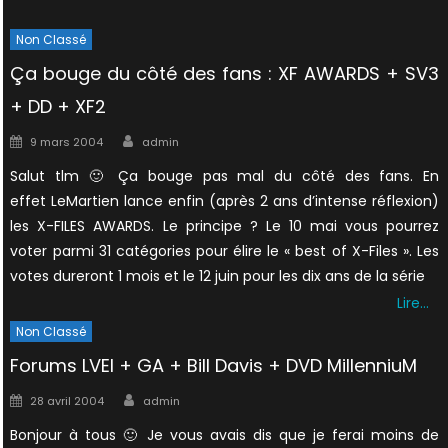
Non Classé
Ça bouge du côté des fans : XF AWARDS + SV3
+ DD + XF2
Author
Posted
9 mars 2004
admin
on
Salut tlm 🙂 Ça bouge pas mal du côté des fans. En
effet LeMartien lance enfin (après 2 ans d’intense réflexion)
les X-FILES AWARDS. Le principe ? Le 10 mai vous pourrez
voter parmi 31 catégories pour élire le « best of X-Files ». Les
votes dureront 1 mois et le 12 juin pour les dix ans de la série
Lire…
Non Classé
Forums LVEI + GA + Bill Davis + DVD MillenniuM
Author
Posted
28 avril 2004
admin
on
Bonjour à tous 🙂 Je vous avais dis que je ferai moins de