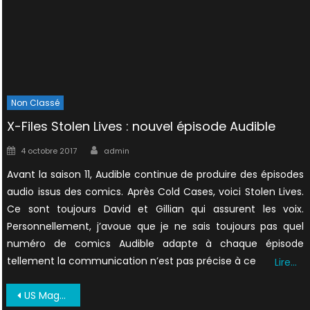
Non Classé
X-Files Stolen Lives : nouvel épisode Audible
Author
Posted
4 octobre 2017
admin
on
Avant la saison 11, Audible continue de produire des épisodes
audio issus des comics. Après Cold Cases, voici Stolen Lives.
Ce sont toujours David et Gillian qui assurent les voix.
Personnellement, j’avoue que je ne sais toujours pas quel
numéro de comics Audible adapte à chaque épisode
tellement la communication n’est pas précise à ce
Lire…
Navigation
US Magazine Juin 1995 01