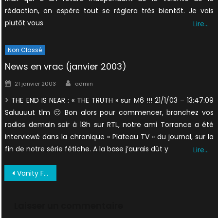
rédaction, on espère tout se règlera très bientôt. Je vais
plutôt vous
Lire…
Non Classé
News en vrac (janvier 2003)
Author
Posted
21 janvier 2003
admin
on
> THE END IS NEAR : « THE TRUTH » sur M6 !!! 21/1/03 – 13:47:09
Saluuuut tlm 🙂 Bon alors pour commencer, branchez vos
radios demain soir à 18h sur RTL, notre ami Torrance a été
interviewé dans la chronique « Plateau TV » du journal, sur la
fin de notre série fétiche. A la base j’aurais dût y
Lire…
Navigation
Vanity Fair Juin 1998 US (5)
de
l’article
Laisser un commentaire