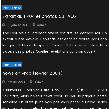
Non Classé
Extrait du 11×04 et photos du 11×06
Author
Posted
23 janvier 2018
admin
on
The Lost Art Of Forehead Sweat est diffusé demain soir. Un
extrait a été dévoilé. L’épisode est écrit et réalisé par Darin
Morgan. Et l’épisode spécial Skinner, Kitten, se voit dévoilé à
travers des photos. Quelles révélations va-t-on avoir ?
Non Classé
news en vrac (février 2004)
Author
Posted
7 mars 2004
admin
on
> Rumeurs + nouveau site + SV + DVD… 7/3/04 – 13:20:40
Salut tlm, Alors niveau news c’est un peu la pagaille cette
semaine. En effet je ne vais pas vous parler du mag Séries
Max qui a un retard indépendant de la volonté de la