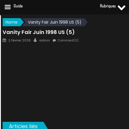
Guide
Rubriques
Skip
Home
Vanity Fair Juin 1998 US (5)
to
Vanity Fair Juin 1998 US (5)
content
Posted
Author
2 février 2026
admin
Comment(0)
on
Articles liés