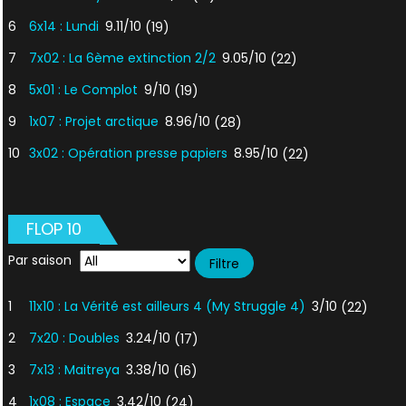
6
6x14 : Lundi
9.11/10
(19)
7
7x02 : La 6ème extinction 2/2
9.05/10
(22)
8
5x01 : Le Complot
9/10
(19)
9
1x07 : Projet arctique
8.96/10
(28)
10
3x02 : Opération presse papiers
8.95/10
(22)
FLOP 10
Par saison
1
11x10 : La Vérité est ailleurs 4 (My Struggle 4)
3/10
(22)
2
7x20 : Doubles
3.24/10
(17)
3
7x13 : Maitreya
3.38/10
(16)
4
1x08 : Espace
3.42/10
(24)