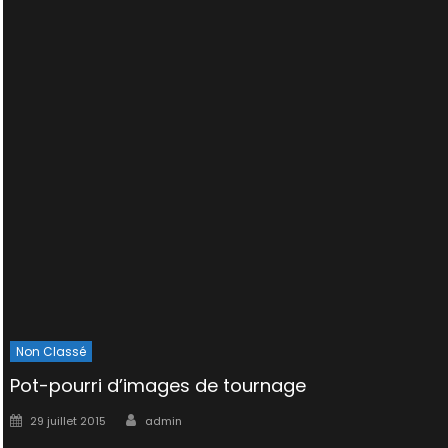
Non Classé
Pot-pourri d’images de tournage
Author
Posted
29 juillet 2015
admin
on