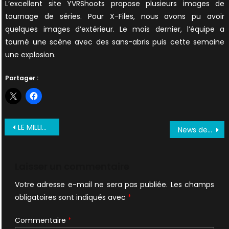
L’excellent site YVRShoots propose plusieurs images de
tournage de séries. Pour X-Files, nous avons pu avoir
quelques images d’extérieur. Le mois dernier, l’équipe a
tourné une scène avec des sans-abris puis cette semaine
une explosion.
Partager :
Navigation
LE MILLION !!! LE MILLION !!! … LVEI – POWAAAAAAA !!! ;o)
News de Spotnitz + DVDs + M6 à la radio : mobilisation des X-Philes !!!
de
l’article
Laisser un commentaire
Votre adresse e-mail ne sera pas publiée.
Les champs
obligatoires sont indiqués avec
*
Commentaire
*