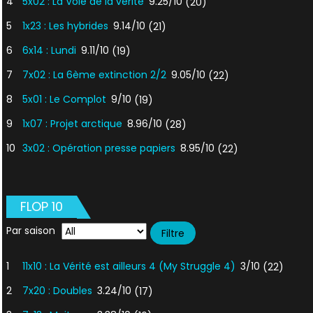
4
5x02 : La Voie de la vérité
9.25/10
(20)
5
1x23 : Les hybrides
9.14/10
(21)
6
6x14 : Lundi
9.11/10
(19)
7
7x02 : La 6ème extinction 2/2
9.05/10
(22)
8
5x01 : Le Complot
9/10
(19)
9
1x07 : Projet arctique
8.96/10
(28)
10
3x02 : Opération presse papiers
8.95/10
(22)
FLOP 10
Par saison
1
11x10 : La Vérité est ailleurs 4 (My Struggle 4)
3/10
(22)
2
7x20 : Doubles
3.24/10
(17)