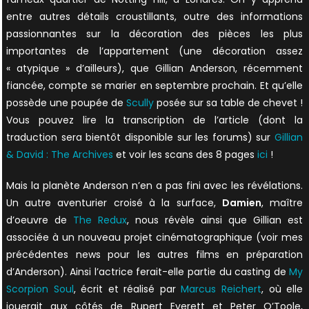
entre autres détails croustillants, outre des informations
passionnantes sur la décoration des pièces les plus
importantes de l’appartement (une décoration assez
« atypique » d’ailleurs), que Gillian Anderson, récemment
fiancée, compte se marier en septembre prochain. Et qu’elle
possède une poupée de
Scully
posée sur sa table de chevet !
Vous pouvez lire la transcription de l’article (dont la
traduction sera bientôt disponible sur les forums) sur
Gillian
& David : The Archives
et voir les scans des 8 pages
ici
!
Mais la planète Anderson n’en a pas fini avec les révélations.
Un autre aventurier croisé à la surface,
Damien
, maître
d’oeuvre de
The Redux
, nous révèle ainsi que Gillian est
associée à un nouveau projet cinématographique (voir mes
précédentes news pour les autres films en préparation
d’Anderson). Ainsi l’actrice ferait-elle partie du casting de
My
Scorpion Soul
, écrit et réalisé par
Marcus Reichert
, où elle
jouerait aux côtés de Rupert Everett et Peter O’Toole,