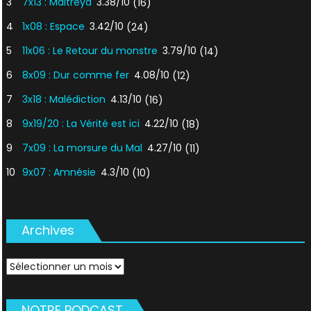
3
7x13 : Maitreya
3.38/10
(16)
4
1x08 : Espace
3.42/10
(24)
5
11x06 : Le Retour du monstre
3.79/10
(14)
6
8x09 : Dur comme fer
4.08/10
(12)
7
3x18 : Malédiction
4.13/10
(16)
8
9x19/20 : La Vérité est ici
4.22/10
(18)
9
7x09 : La morsure du Mal
4.27/10
(11)
10
9x07 : Amnésie
4.3/10
(10)
Archives
Archives
NOTRE PODCAST