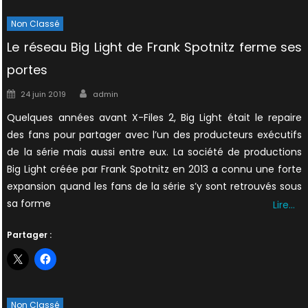
Non Classé
Le réseau Big Light de Frank Spotnitz ferme ses
portes
Author
Posted
24 juin 2019
admin
on
Quelques années avant X-Files 2, Big Light était le repaire
des fans pour partager avec l’un des producteurs exécutifs
de la série mais aussi entre eux. La société de productions
Big Light créée par Frank Spotnitz en 2013 a connu une forte
expansion quand les fans de la série s’y sont retrouvés sous
sa forme
Lire…
Partager :
Non Classé