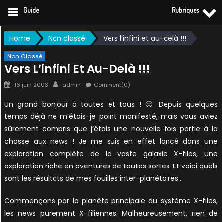
Guide
Rubriques
Skip
Home
Non classé
Vers l’infini et au-delà !!!
to
content
Non Classé
Vers L’infini Et Au-Delà !!!
Posted
Author
16 juin 2003
admin
Comment(0)
on
Un grand bonjour à toutes et tous ! 🙂 Depuis quelques
temps déjà ne m’étais-je point manifesté, mais vous aviez
sûrement compris que j’étais une nouvelle fois partie à la
chasse aux news ! Je me suis en effet lancé dans une
exploration complète de la vaste galaxie X-files, une
exploration riche en aventures de toutes sortes. Et voici quels
sont les résultats de mes fouilles inter-planétaires…
Commençons par la planète principale du système X-files,
les news purement X-filiennes. Malheureusement, rien de