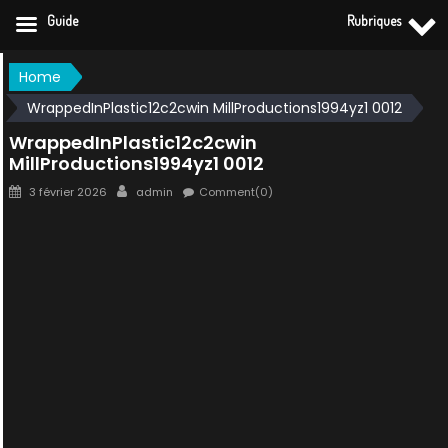
Guide
Rubriques
Skip
Home
to
WrappedInPlastic12c2cwin MillProductions1994yz1 0012
content
WrappedInPlastic12c2cwin
MillProductions1994yz1 0012
Posted
Author
3 février 2026
admin
Comment(0)
on