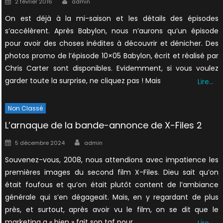
2 février 2016
admin
on
On est déjà à la mi-saison et les détails des épisodes
s’accélèrent. Après Babylon, nous n’aurons qu’un épisode
pour avoir des choses inédites à découvrir et dénicher. Des
photos promo de l’épisode 10×05 Babylon, écrit et réalisé par
Chris Carter sont disponibles. Evidemment, si vous voulez
garder toute la surprise, ne cliquez pas ! Mais
Lire…
Non Classé
L’arnaque de la bande-annonce de X-Files 2
Author
Posted
5 décembre 2024
admin
on
Souvenez-vous, 2008, nous attendions avec impatience les
premières images du second film X-Files. Dieu sait qu’on
était foufous et qu’on était plutôt content de l’ambiance
générale qui s’en dégageait. Mais, en y regardant de plus
près, et surtout, après avoir vu le film, on se dit que le
marketing a « bien » fait son taf pour
Lire…