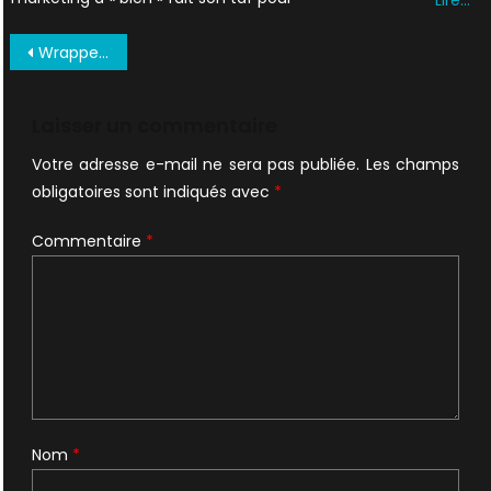
Navigation
WrappedInPlastic12c2cwin MillProductions1994yz1 0012
de
l’article
Laisser un commentaire
Votre adresse e-mail ne sera pas publiée.
Les champs
obligatoires sont indiqués avec
*
Commentaire
*
Nom
*