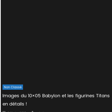
Non Classé
Images du 10×05 Babylon et les figurines Titans
en détails !
Author
Posted