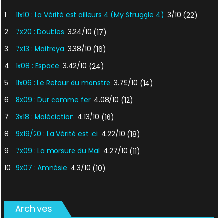
1
11x10 : La Vérité est ailleurs 4 (My Struggle 4)
3/10
(22)
2
7x20 : Doubles
3.24/10
(17)
3
7x13 : Maitreya
3.38/10
(16)
4
1x08 : Espace
3.42/10
(24)
5
11x06 : Le Retour du monstre
3.79/10
(14)
6
8x09 : Dur comme fer
4.08/10
(12)
7
3x18 : Malédiction
4.13/10
(16)
8
9x19/20 : La Vérité est ici
4.22/10
(18)
9
7x09 : La morsure du Mal
4.27/10
(11)
10
9x07 : Amnésie
4.3/10
(10)
Archives