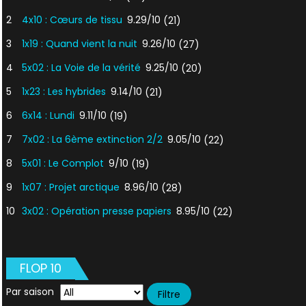
2
4x10 : Cœurs de tissu
9.29/10
(21)
3
1x19 : Quand vient la nuit
9.26/10
(27)
4
5x02 : La Voie de la vérité
9.25/10
(20)
5
1x23 : Les hybrides
9.14/10
(21)
6
6x14 : Lundi
9.11/10
(19)
7
7x02 : La 6ème extinction 2/2
9.05/10
(22)
8
5x01 : Le Complot
9/10
(19)
9
1x07 : Projet arctique
8.96/10
(28)
10
3x02 : Opération presse papiers
8.95/10
(22)
FLOP 10
Par saison