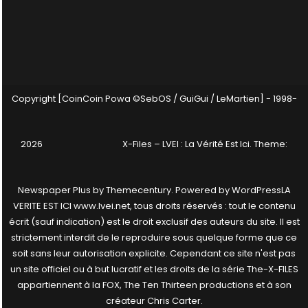
Copyright [CoinCoin Powa ©SebOS / GuiGui / LeMartien] - 1998-
2026
X-Files – LVEI : La Vérité Est Ici
. Theme:
Newspaper Plus by
Themecentury
. Powered by
WordPress
LA
VERITE EST ICI www.lvei.net, tous droits réservés : tout le contenu
écrit (sauf indication) est le droit exclusif des auteurs du site. Il est
strictement interdit de le reproduire sous quelque forme que ce
soit sans leur autorisation explicite. Cependant ce site n'est pas
un site officiel ou à but lucratif et les droits de la série The-X-FILES
appartiennent à la FOX, The Ten Thirteen productions et à son
créateur Chris Carter.