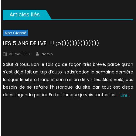
Articles liés
Non Classé
LES 5 ANS DE LVEI !!! ;o))))))))))))))
Author
Posted
30 mai 1998
admin
on
Salut à tous, Bon je fais ça de façon très brève, parce qu’on
s’est déjà fait un trip d’auto-satisfaction la semaine dernière
lorsque le site à franchit son million de visites. Alors voilà, pas
besoin de se refaire l’historique du site car tout est dispo
dans l’agenda par ici. En fait lorsque je vois toutes les
Lire…