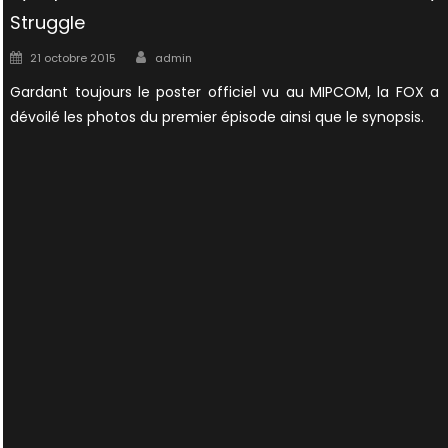
Struggle
Author
Posted
21 octobre 2015
admin
on
Gardant toujours le poster officiel vu au MIPCOM, la FOX a
dévoilé les photos du premier épisode ainsi que le synopsis.