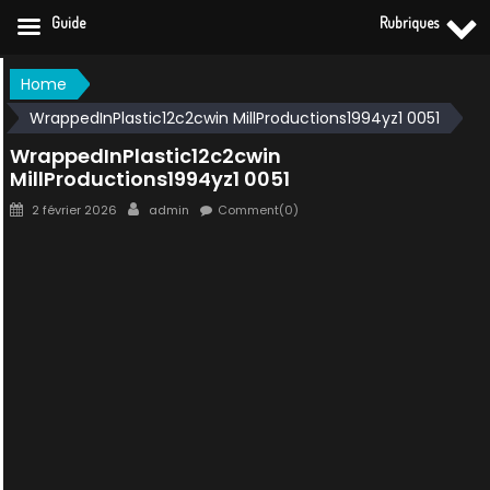
Guide
Rubriques
Skip
Home
to
WrappedInPlastic12c2cwin MillProductions1994yz1 0051
content
WrappedInPlastic12c2cwin
MillProductions1994yz1 0051
Posted
Author
2 février 2026
admin
Comment(0)
on