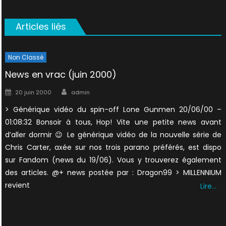
Articles liés
Non Classé
News en vrac (juin 2000)
Author
Posted
20 juin 2000
admin
on
> Générique vidéo du spin-off Lone Gunmen 20/06/00 –
01:08:32 Bonsoir à tous, Hop! Vite une petite news avant
d’aller dormir 😉 Le générique vidéo de la nouvelle série de
Chris Carter, axée sur nos trois parano préférés, est dispo
sur Fandom (news du 19/06). Vous y trouverez également
des articles. @+ news postée par : Dragon99 > MILLENNIUM
revient
Lire…