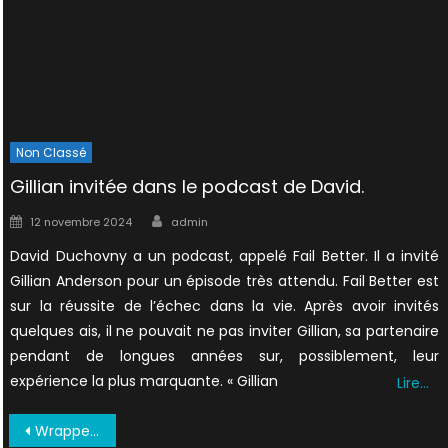
Non Classé
Gillian invitée dans le podcast de David.
Author
Posted
12 novembre 2024
admin
on
David Duchovny a un podcast, appelé Fail Better. Il a invité
Gillian Anderson pour un épisode très attendu. Fail Better est
sur la réussite de l’échec dans la vie. Après avoir invités
quelques ais, il ne pouvait ne pas inviter Gillian, sa partenaire
pendant de longues années sur, possiblement, leur
expérience la plus marquante. « Gillian
Lire…
Navigation
WrappedInPlastic12c2cwin MillProductions1994yz1 0051