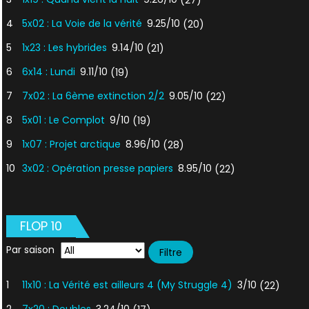
(27)
4
5x02 : La Voie de la vérité
9.25/10
(20)
5
1x23 : Les hybrides
9.14/10
(21)
6
6x14 : Lundi
9.11/10
(19)
7
7x02 : La 6ème extinction 2/2
9.05/10
(22)
8
5x01 : Le Complot
9/10
(19)
9
1x07 : Projet arctique
8.96/10
(28)
10
3x02 : Opération presse papiers
8.95/10
(22)
FLOP 10
Par saison
1
11x10 : La Vérité est ailleurs 4 (My Struggle 4)
3/10
(22)