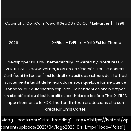
Copyright [CoinCoin Powa ©SebOS / GuiGui / LeMartien] - 1998-
2026
X-Files – LVEI : La Vérité Est Ici
. Theme:
Newspaper Plus by
Themecentury
. Powered by
WordPress
LA
VERITE EST ICI www.lvei.net, tous droits réservés : tout le contenu
écrit (sauf indication) est le droit exclusif des auteurs du site. Il est
strictement interdit de le reproduire sous quelque forme que ce
soit sans leur autorisation explicite. Cependant ce site n'est pas
un site officiel ou à but lucratif et les droits de la série The-X-FILES
appartiennent à la FOX, The Ten Thirteen productions et à son
créateur Chris Carter.
[vidbg container=".site-branding" mp4="https://lvei.net/wp-
content/uploads/2023/04/logo2023-04-1.mp4" loop="false"]