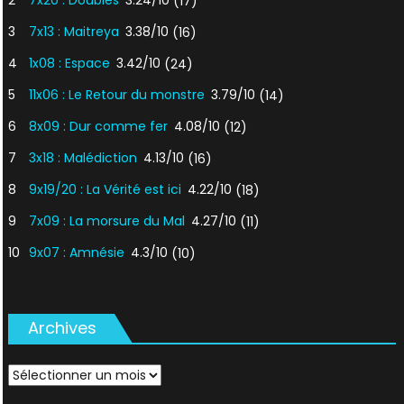
2
7x20 : Doubles
3.24/10
(17)
3
7x13 : Maitreya
3.38/10
(16)
4
1x08 : Espace
3.42/10
(24)
5
11x06 : Le Retour du monstre
3.79/10
(14)
6
8x09 : Dur comme fer
4.08/10
(12)
7
3x18 : Malédiction
4.13/10
(16)
8
9x19/20 : La Vérité est ici
4.22/10
(18)
9
7x09 : La morsure du Mal
4.27/10
(11)
10
9x07 : Amnésie
4.3/10
(10)
Archives
Archives