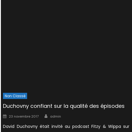
Non Classé
Duchovny confiant sur la qualité des épisodes
Author
Posted
23 novembre 2017
admin
on
David Duchovny était invité au podcast Fitzy & Wippa sur