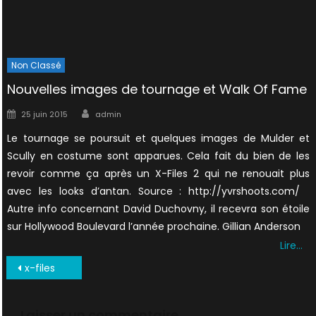
Non Classé
Nouvelles images de tournage et Walk Of Fame
Author
Posted
25 juin 2015
admin
on
Le tournage se poursuit et quelques images de Mulder et
Scully en costume sont apparues. Cela fait du bien de les
revoir comme ça après un X-Files 2 qui ne renouait plus
avec les looks d’antan. Source : http://yvrshoots.com/
Autre info concernant David Duchovny, il recevra son étoile
sur Hollywood Boulevard l’année prochaine. Gillian Anderson
Lire…
Navigation
x-files
de
l’article
Laisser un commentaire