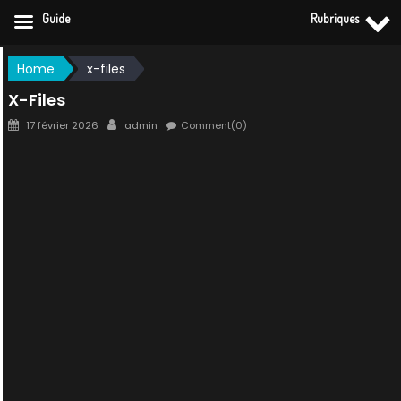
Guide
Rubriques
Skip
Home
x-files
to
X-Files
content
Posted
Author
17 février 2026
admin
Comment(0)
on