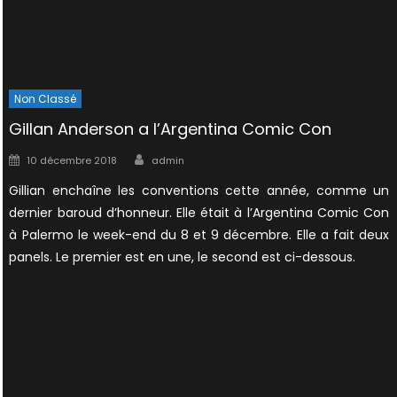
Non Classé
Gillan Anderson a l’Argentina Comic Con
Author
Posted
10 décembre 2018
admin
on
Gillian enchaîne les conventions cette année, comme un
dernier baroud d’honneur. Elle était à l’Argentina Comic Con
à Palermo le week-end du 8 et 9 décembre. Elle a fait deux
panels. Le premier est en une, le second est ci-dessous.