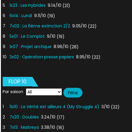
5
1x23 : Les hybrides
9.14/10
(21)
6
6x14 : Lundi
9.11/10
(19)
7
7x02 : La 6ème extinction 2/2
9.05/10
(22)
8
5x01 : Le Complot
9/10
(19)
9
1x07 : Projet arctique
8.96/10
(28)
10
3x02 : Opération presse papiers
8.95/10
(22)
FLOP 10
Par saison
1
11x10 : La Vérité est ailleurs 4 (My Struggle 4)
3/10
(22)
2
7x20 : Doubles
3.24/10
(17)
3
7x13 : Maitreya
3.38/10
(16)