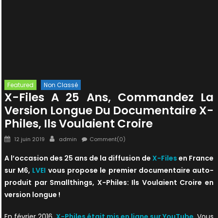
Featured
Non Classé
X-Files A 25 Ans, Commandez La
Version Longue Du Documentaire X-
Philes, Ils Voulaient Croire
Posted
Author
12 juin 2019
admin
Comment(0)
on
A l’occasion des 25 ans de la diffusion de
X-Files
en France
sur M6,
LVEI
vous propose le premier documentaire auto-
produit par Smallthings, X-Philes: Ils Voulaient Croire en
version longue !
En février 2016,
X-Philes était mis en ligne sur YouTube
. Vous