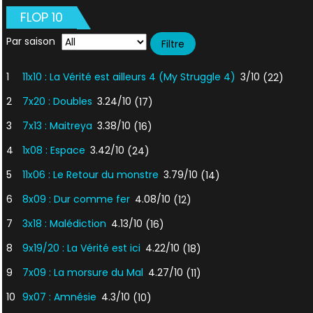
FLOP 10
Par saison
1
11x10 : La Vérité est ailleurs 4 (My Struggle 4)
3/10
(22)
2
7x20 : Doubles
3.24/10
(17)
3
7x13 : Maitreya
3.38/10
(16)
4
1x08 : Espace
3.42/10
(24)
5
11x06 : Le Retour du monstre
3.79/10
(14)
6
8x09 : Dur comme fer
4.08/10
(12)
7
3x18 : Malédiction
4.13/10
(16)
8
9x19/20 : La Vérité est ici
4.22/10
(18)
9
7x09 : La morsure du Mal
4.27/10
(11)
10
9x07 : Amnésie
4.3/10
(10)