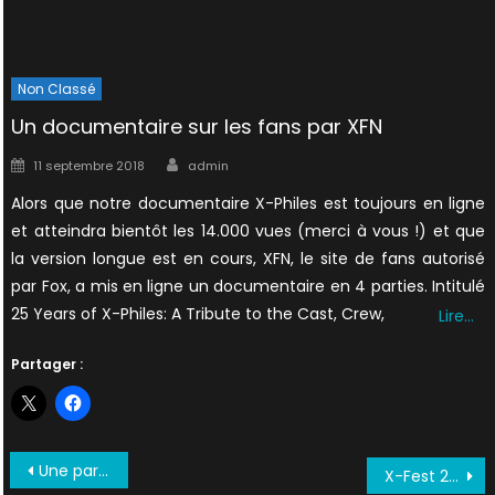
Non Classé
Un documentaire sur les fans par XFN
Author
Posted
11 septembre 2018
admin
on
Alors que notre documentaire X-Philes est toujours en ligne
et atteindra bientôt les 14.000 vues (merci à vous !) et que
la version longue est en cours, XFN, le site de fans autorisé
par Fox, a mis en ligne un documentaire en 4 parties. Intitulé
25 Years of X-Philes: A Tribute to the Cast, Crew,
Lire…
Partager :
Navigation
Une parodie X-Files française oubliée
X-Fest 2019 : retour en images sur la convention X-Files