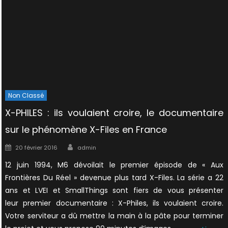
Non Classé
X-PHILES : ils voulaient croire, le documentaire
sur le phénomène X-Files en France
Author
Posted
20 février 2016
admin
on
12 juin 1994, M6 dévoilait le premier épisode de « Aux
Frontières Du Réel » devenue plus tard X-Files. La série a 22
ans et LVEI et SmallThings sont fiers de vous présenter
leur premier documentaire : X-Philes, ils voulaient croire.
Votre serviteur a dû mettre la main à la pâte pour terminer