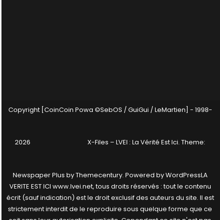
Copyright [CoinCoin Powa ©SebOS / GuiGui / LeMartien] - 1998-
2026
X-Files – LVEI : La Vérité Est Ici
. Theme:
Newspaper Plus by
Themecentury
. Powered by
WordPress
LA
VERITE EST ICI www.lvei.net, tous droits réservés : tout le contenu
écrit (sauf indication) est le droit exclusif des auteurs du site. Il est
strictement interdit de le reproduire sous quelque forme que ce