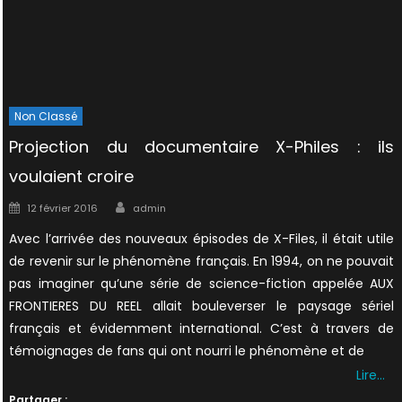
Non Classé
Projection du documentaire X-Philes : ils
voulaient croire
Author
Posted
12 février 2016
admin
on
Avec l’arrivée des nouveaux épisodes de X-Files, il était utile
de revenir sur le phénomène français. En 1994, on ne pouvait
pas imaginer qu’une série de science-fiction appelée AUX
FRONTIERES DU REEL allait bouleverser le paysage sériel
français et évidemment international. C’est à travers de
témoignages de fans qui ont nourri le phénomène et de
Lire…
Partager :