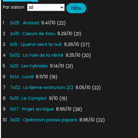
Par saison
1
2x25 : Anasazi
9.41/10
(22)
2
4x10 : Cœurs de tissu
9.29/10
(21)
3
1x19 : Quand vient la nuit
9.26/10
(27)
4
5x02 : La Voie de la vérité
9.25/10
(20)
5
1x23 : Les hybrides
9.14/10
(21)
6
6x14 : Lundi
9.11/10
(19)
7
7x02 : La 6ème extinction 2/2
9.05/10
(22)
8
5x01 : Le Complot
9/10
(19)
9
1x07 : Projet arctique
8.96/10
(28)
10
3x02 : Opération presse papiers
8.95/10
(22)