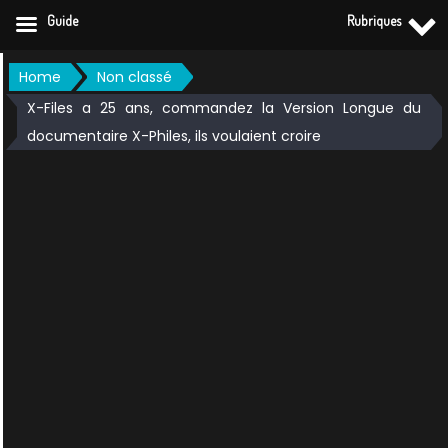
Guide
Rubriques
Skip
Home
Non classé
to
X-Files a 25 ans, commandez la Version Longue du
content
documentaire X-Philes, ils voulaient croire