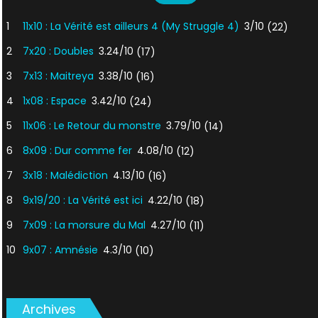
1
11x10 : La Vérité est ailleurs 4 (My Struggle 4)
3/10
(22)
2
7x20 : Doubles
3.24/10
(17)
3
7x13 : Maitreya
3.38/10
(16)
4
1x08 : Espace
3.42/10
(24)
5
11x06 : Le Retour du monstre
3.79/10
(14)
6
8x09 : Dur comme fer
4.08/10
(12)
7
3x18 : Malédiction
4.13/10
(16)
8
9x19/20 : La Vérité est ici
4.22/10
(18)
9
7x09 : La morsure du Mal
4.27/10
(11)
10
9x07 : Amnésie
4.3/10
(10)
Archives