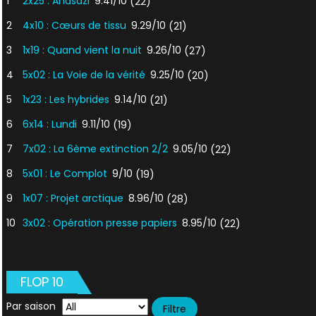
1
2x25 : Anasazi
9.41/10
(22)
2
4x10 : Cœurs de tissu
9.29/10
(21)
3
1x19 : Quand vient la nuit
9.26/10
(27)
4
5x02 : La Voie de la vérité
9.25/10
(20)
5
1x23 : Les hybrides
9.14/10
(21)
6
6x14 : Lundi
9.11/10
(19)
7
7x02 : La 6ème extinction 2/2
9.05/10
(22)
8
5x01 : Le Complot
9/10
(19)
9
1x07 : Projet arctique
8.96/10
(28)
10
3x02 : Opération presse papiers
8.95/10
(22)
FLOP 10
Par saison