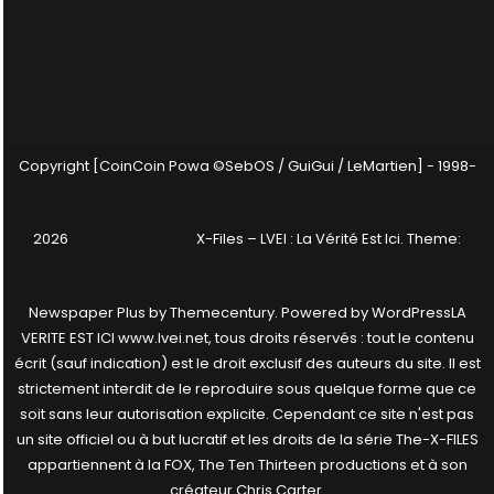
Copyright [CoinCoin Powa ©SebOS / GuiGui / LeMartien] - 1998-
2026
X-Files – LVEI : La Vérité Est Ici
. Theme:
Newspaper Plus by
Themecentury
. Powered by
WordPress
LA
VERITE EST ICI www.lvei.net, tous droits réservés : tout le contenu
écrit (sauf indication) est le droit exclusif des auteurs du site. Il est
strictement interdit de le reproduire sous quelque forme que ce
soit sans leur autorisation explicite. Cependant ce site n'est pas
un site officiel ou à but lucratif et les droits de la série The-X-FILES
appartiennent à la FOX, The Ten Thirteen productions et à son
créateur Chris Carter.