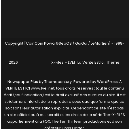
Copyright [CoinCoin Powa ©SebOS / GuiGui / LeMartien] - 1998-
2026
X-Files – LVEI : La Vérité Est Ici
. Theme:
Newspaper Plus by
Themecentury
. Powered by
WordPress
LA
VERITE EST ICI www.lvei.net, tous droits réservés : tout le contenu
écrit (sauf indication) est le droit exclusif des auteurs du site. Il est
strictement interdit de le reproduire sous quelque forme que ce
soit sans leur autorisation explicite. Cependant ce site n'est pas
un site officiel ou à but lucratif et les droits de la série The-X-FILES
appartiennent à la FOX, The Ten Thirteen productions et à son
créateur Chris Carter.