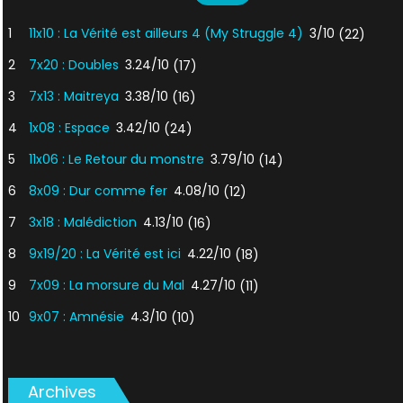
1
11x10 : La Vérité est ailleurs 4 (My Struggle 4)
3/10
(22)
2
7x20 : Doubles
3.24/10
(17)
3
7x13 : Maitreya
3.38/10
(16)
4
1x08 : Espace
3.42/10
(24)
5
11x06 : Le Retour du monstre
3.79/10
(14)
6
8x09 : Dur comme fer
4.08/10
(12)
7
3x18 : Malédiction
4.13/10
(16)
8
9x19/20 : La Vérité est ici
4.22/10
(18)
9
7x09 : La morsure du Mal
4.27/10
(11)
10
9x07 : Amnésie
4.3/10
(10)
Archives