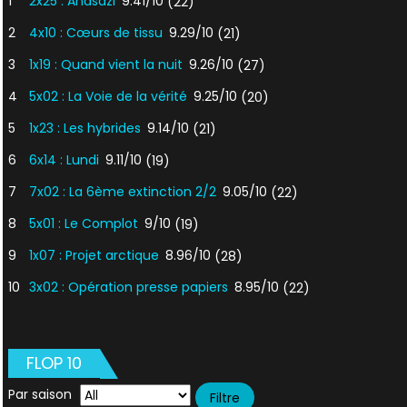
1
2x25 : Anasazi
9.41/10
(22)
2
4x10 : Cœurs de tissu
9.29/10
(21)
3
1x19 : Quand vient la nuit
9.26/10
(27)
4
5x02 : La Voie de la vérité
9.25/10
(20)
5
1x23 : Les hybrides
9.14/10
(21)
6
6x14 : Lundi
9.11/10
(19)
7
7x02 : La 6ème extinction 2/2
9.05/10
(22)
8
5x01 : Le Complot
9/10
(19)
9
1x07 : Projet arctique
8.96/10
(28)
10
3x02 : Opération presse papiers
8.95/10
(22)
FLOP 10
Par saison