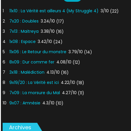
1
11x10 : La Vérité est ailleurs 4 (My Struggle 4)
3/10
(22)
2
7x20 : Doubles
3.24/10
(17)
3
7x13 : Maitreya
3.38/10
(16)
4
1x08 : Espace
3.42/10
(24)
5
11x06 : Le Retour du monstre
3.79/10
(14)
6
8x09 : Dur comme fer
4.08/10
(12)
7
3x18 : Malédiction
4.13/10
(16)
8
9x19/20 : La Vérité est ici
4.22/10
(18)
9
7x09 : La morsure du Mal
4.27/10
(11)
10
9x07 : Amnésie
4.3/10
(10)
Archives