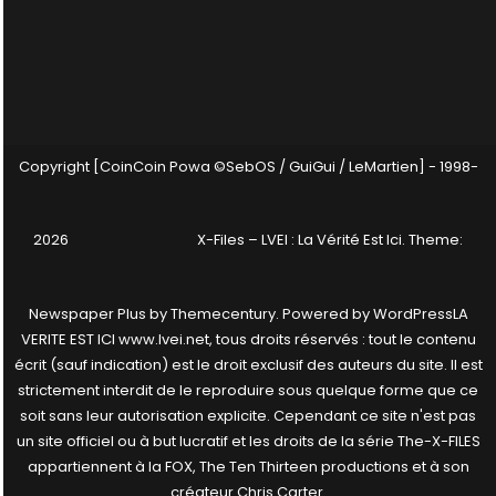
Copyright [CoinCoin Powa ©SebOS / GuiGui / LeMartien] - 1998-
2026
X-Files – LVEI : La Vérité Est Ici
. Theme:
Newspaper Plus by
Themecentury
. Powered by
WordPress
LA
VERITE EST ICI www.lvei.net, tous droits réservés : tout le contenu
écrit (sauf indication) est le droit exclusif des auteurs du site. Il est
strictement interdit de le reproduire sous quelque forme que ce
soit sans leur autorisation explicite. Cependant ce site n'est pas
un site officiel ou à but lucratif et les droits de la série The-X-FILES
appartiennent à la FOX, The Ten Thirteen productions et à son
créateur Chris Carter.