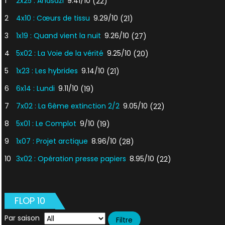
1
2x25 : Anasazi
9.41/10
(22)
2
4x10 : Cœurs de tissu
9.29/10
(21)
3
1x19 : Quand vient la nuit
9.26/10
(27)
4
5x02 : La Voie de la vérité
9.25/10
(20)
5
1x23 : Les hybrides
9.14/10
(21)
6
6x14 : Lundi
9.11/10
(19)
7
7x02 : La 6ème extinction 2/2
9.05/10
(22)
8
5x01 : Le Complot
9/10
(19)
9
1x07 : Projet arctique
8.96/10
(28)
10
3x02 : Opération presse papiers
8.95/10
(22)
FLOP 10
Par saison