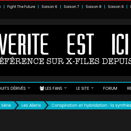
5
Fight The Future
Saison 6
Saison 7
Saison 8
Saison 9
UITS DÉRIVÉS
LES FANS
LE SITE
FORUM
R
 Série
Les Aliens
Conspiration et hybridation : la synthè