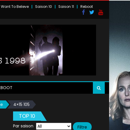
I Want To Believe
Saison 10
Saison 11
Reboot
EBOOT
se
4×15 105
TOP 10
Par saison