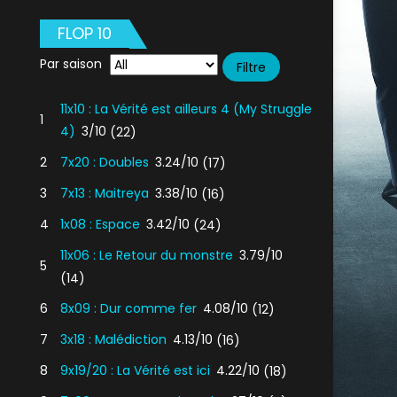
FLOP 10
Par saison
11x10 : La Vérité est ailleurs 4 (My Struggle
1
4)
3/10
(22)
2
7x20 : Doubles
3.24/10
(17)
3
7x13 : Maitreya
3.38/10
(16)
4
1x08 : Espace
3.42/10
(24)
11x06 : Le Retour du monstre
3.79/10
5
(14)
6
8x09 : Dur comme fer
4.08/10
(12)
7
3x18 : Malédiction
4.13/10
(16)
8
9x19/20 : La Vérité est ici
4.22/10
(18)