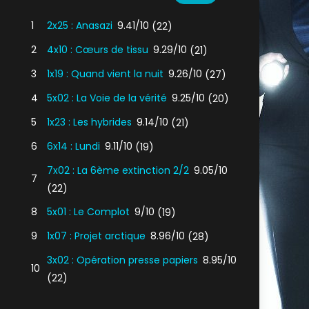
1
2x25 : Anasazi
9.41/10
(22)
2
4x10 : Cœurs de tissu
9.29/10
(21)
3
1x19 : Quand vient la nuit
9.26/10
(27)
4
5x02 : La Voie de la vérité
9.25/10
(20)
5
1x23 : Les hybrides
9.14/10
(21)
6
6x14 : Lundi
9.11/10
(19)
7x02 : La 6ème extinction 2/2
9.05/10
7
(22)
8
5x01 : Le Complot
9/10
(19)
9
1x07 : Projet arctique
8.96/10
(28)
3x02 : Opération presse papiers
8.95/10
10
(22)