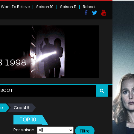
I Want To Believe
Saison 10
Saison 11
Reboot
EBOOT
se
Cap149
TOP 10
Par saison