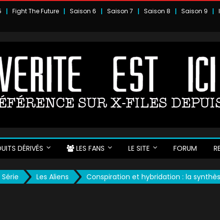
5
Fight The Future
Saison 6
Saison 7
Saison 8
Saison 9
UITS DÉRIVÉS
LES FANS
LE SITE
FORUM
R
 Série
Les Aliens
Conspiration et hybridation : la synthè