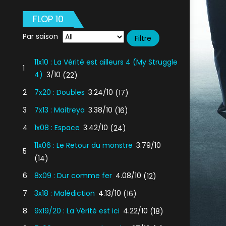
FLOP 10
Par saison
11x10 : La Vérité est ailleurs 4 (My Struggle
1
4)
3/10
(22)
2
7x20 : Doubles
3.24/10
(17)
3
7x13 : Maitreya
3.38/10
(16)
4
1x08 : Espace
3.42/10
(24)
11x06 : Le Retour du monstre
3.79/10
5
(14)
6
8x09 : Dur comme fer
4.08/10
(12)
7
3x18 : Malédiction
4.13/10
(16)
8
9x19/20 : La Vérité est ici
4.22/10
(18)