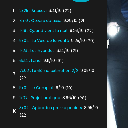
1
2x25 : Anasazi
9.41/10
(22)
2
4x10 : Cœurs de tissu
9.29/10
(21)
3
1x19 : Quand vient la nuit
9.26/10
(27)
4
5x02 : La Voie de la vérité
9.25/10
(20)
5
1x23 : Les hybrides
9.14/10
(21)
6
6x14 : Lundi
9.11/10
(19)
7x02 : La 6ème extinction 2/2
9.05/10
7
(22)
8
5x01 : Le Complot
9/10
(19)
9
1x07 : Projet arctique
8.96/10
(28)
3x02 : Opération presse papiers
8.95/10
10
(22)