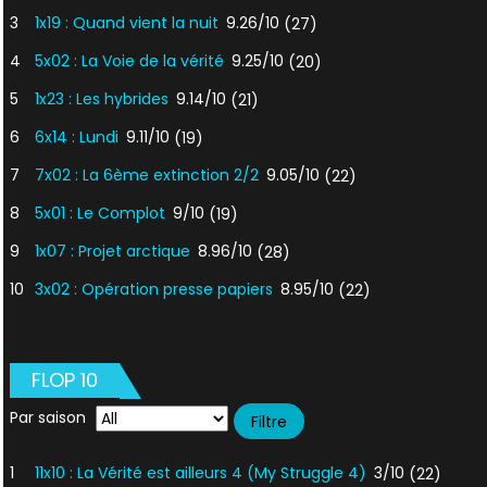
3
1x19 : Quand vient la nuit
9.26/10
(27)
4
5x02 : La Voie de la vérité
9.25/10
(20)
5
1x23 : Les hybrides
9.14/10
(21)
6
6x14 : Lundi
9.11/10
(19)
7
7x02 : La 6ème extinction 2/2
9.05/10
(22)
8
5x01 : Le Complot
9/10
(19)
9
1x07 : Projet arctique
8.96/10
(28)
10
3x02 : Opération presse papiers
8.95/10
(22)
FLOP 10
Par saison
1
11x10 : La Vérité est ailleurs 4 (My Struggle 4)
3/10
(22)