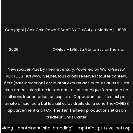
Copyright [CoinCoin Powa ©SebOS / GuiGui / LeMartien] - 1998-
2026
X-Files – LVEI : La Vérité Est Ici
. Theme:
Newspaper Plus by
Themecentury
. Powered by
WordPress
LA
VERITE EST ICI www.lvei.net, tous droits réservés : tout le contenu
écrit (sauf indication) est le droit exclusif des auteurs du site. Il est
strictement interdit de le reproduire sous quelque forme que ce
soit sans leur autorisation explicite. Cependant ce site n'est pas
un site officiel ou à but lucratif et les droits de la série The-X-FILES
appartiennent à la FOX, The Ten Thirteen productions et à son
créateur Chris Carter.
[vidbg container=".site-branding" mp4="https://lvei.net/wp-