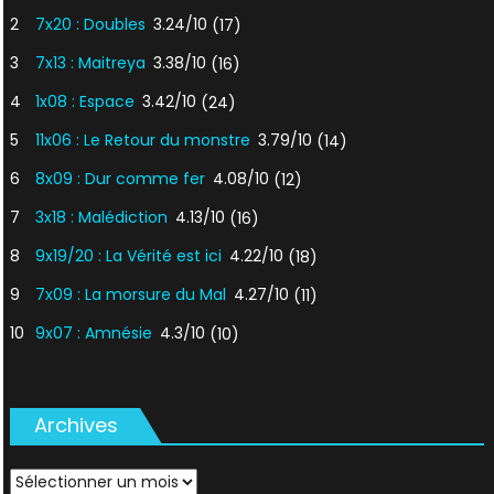
2
7x20 : Doubles
3.24/10
(17)
3
7x13 : Maitreya
3.38/10
(16)
4
1x08 : Espace
3.42/10
(24)
5
11x06 : Le Retour du monstre
3.79/10
(14)
6
8x09 : Dur comme fer
4.08/10
(12)
7
3x18 : Malédiction
4.13/10
(16)
8
9x19/20 : La Vérité est ici
4.22/10
(18)
9
7x09 : La morsure du Mal
4.27/10
(11)
10
9x07 : Amnésie
4.3/10
(10)
Archives
Archives