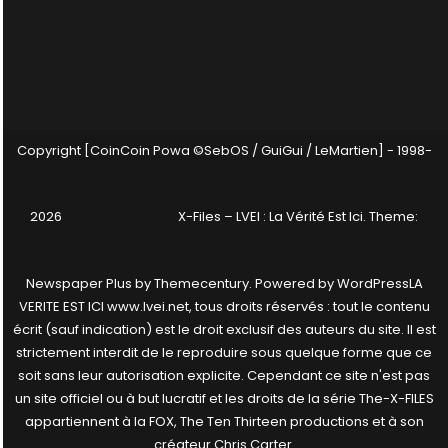
Copyright [CoinCoin Powa ©SebOS / GuiGui / LeMartien] - 1998-
2026
X-Files – LVEI : La Vérité Est Ici
. Theme:
Newspaper Plus by
Themecentury
. Powered by
WordPress
LA
VERITE EST ICI www.lvei.net, tous droits réservés : tout le contenu
écrit (sauf indication) est le droit exclusif des auteurs du site. Il est
strictement interdit de le reproduire sous quelque forme que ce
soit sans leur autorisation explicite. Cependant ce site n'est pas
un site officiel ou à but lucratif et les droits de la série The-X-FILES
appartiennent à la FOX, The Ten Thirteen productions et à son
créateur Chris Carter.