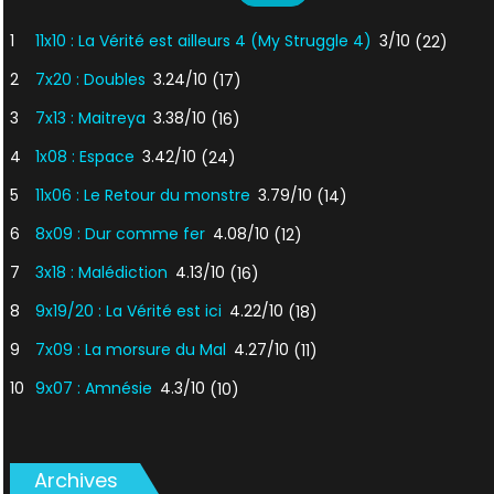
1
11x10 : La Vérité est ailleurs 4 (My Struggle 4)
3/10
(22)
2
7x20 : Doubles
3.24/10
(17)
3
7x13 : Maitreya
3.38/10
(16)
4
1x08 : Espace
3.42/10
(24)
5
11x06 : Le Retour du monstre
3.79/10
(14)
6
8x09 : Dur comme fer
4.08/10
(12)
7
3x18 : Malédiction
4.13/10
(16)
8
9x19/20 : La Vérité est ici
4.22/10
(18)
9
7x09 : La morsure du Mal
4.27/10
(11)
10
9x07 : Amnésie
4.3/10
(10)
Archives