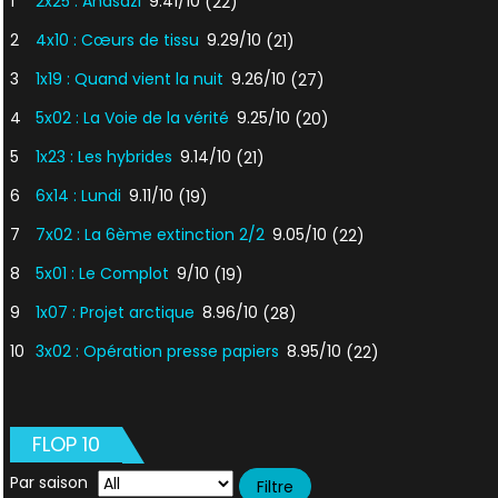
1
2x25 : Anasazi
9.41/10
(22)
2
4x10 : Cœurs de tissu
9.29/10
(21)
3
1x19 : Quand vient la nuit
9.26/10
(27)
4
5x02 : La Voie de la vérité
9.25/10
(20)
5
1x23 : Les hybrides
9.14/10
(21)
6
6x14 : Lundi
9.11/10
(19)
7
7x02 : La 6ème extinction 2/2
9.05/10
(22)
8
5x01 : Le Complot
9/10
(19)
9
1x07 : Projet arctique
8.96/10
(28)
10
3x02 : Opération presse papiers
8.95/10
(22)
FLOP 10
Par saison