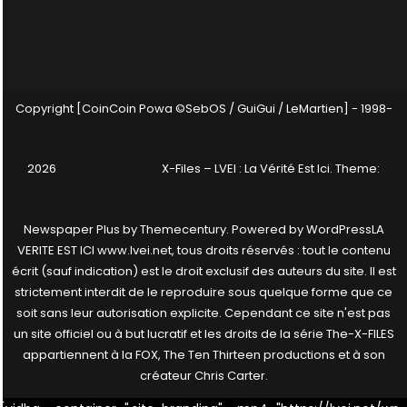
Copyright [CoinCoin Powa ©SebOS / GuiGui / LeMartien] - 1998-
2026
X-Files – LVEI : La Vérité Est Ici
. Theme:
Newspaper Plus by
Themecentury
. Powered by
WordPress
LA
VERITE EST ICI www.lvei.net, tous droits réservés : tout le contenu
écrit (sauf indication) est le droit exclusif des auteurs du site. Il est
strictement interdit de le reproduire sous quelque forme que ce
soit sans leur autorisation explicite. Cependant ce site n'est pas
un site officiel ou à but lucratif et les droits de la série The-X-FILES
appartiennent à la FOX, The Ten Thirteen productions et à son
créateur Chris Carter.