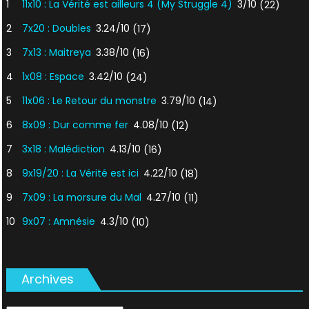
1
11x10 : La Vérité est ailleurs 4 (My Struggle 4)
3/10
(22)
2
7x20 : Doubles
3.24/10
(17)
3
7x13 : Maitreya
3.38/10
(16)
4
1x08 : Espace
3.42/10
(24)
5
11x06 : Le Retour du monstre
3.79/10
(14)
6
8x09 : Dur comme fer
4.08/10
(12)
7
3x18 : Malédiction
4.13/10
(16)
8
9x19/20 : La Vérité est ici
4.22/10
(18)
9
7x09 : La morsure du Mal
4.27/10
(11)
10
9x07 : Amnésie
4.3/10
(10)
Archives