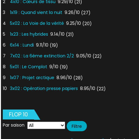
2
4x10 : Cœurs de tissu
9.29/10
(21)
3
1x19 : Quand vient la nuit
9.26/10
(27)
4
5x02 : La Voie de la vérité
9.25/10
(20)
5
1x23 : Les hybrides
9.14/10
(21)
6
6x14 : Lundi
9.11/10
(19)
7
7x02 : La 6ème extinction 2/2
9.05/10
(22)
8
5x01 : Le Complot
9/10
(19)
9
1x07 : Projet arctique
8.96/10
(28)
10
3x02 : Opération presse papiers
8.95/10
(22)
FLOP 10
Par saison