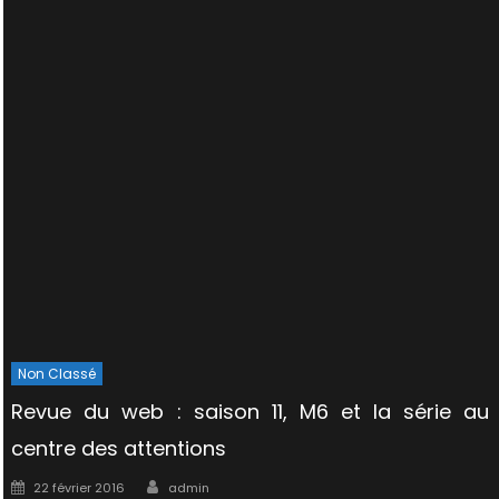
Non Classé
Revue du web : saison 11, M6 et la série au
centre des attentions
Author
Posted
22 février 2016
admin