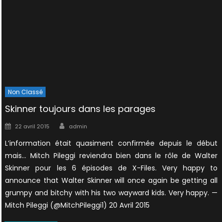
Non Classé
Skinner toujours dans les parages
Author
Posted
22 avril 2015
admin
on
L’information était quasiment confirmée depuis le début
mais… Mitch Pileggi reviendra bien dans le rôle de Walter
Skinner pour les 6 épisodes de X-Files. Very happy to
announce that Walter Skinner will once again be getting all
grumpy and bitchy with his two wayward kids. Very happy. —
Mitch Pileggi (@MitchPileggi1) 20 Avril 2015