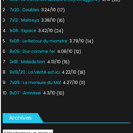
2
7x20 : Doubles
3.24/10
(17)
3
7x13 : Maitreya
3.38/10
(16)
4
1x08 : Espace
3.42/10
(24)
5
11x06 : Le Retour du monstre
3.79/10
(14)
6
8x09 : Dur comme fer
4.08/10
(12)
7
3x18 : Malédiction
4.13/10
(16)
8
9x19/20 : La Vérité est ici
4.22/10
(18)
9
7x09 : La morsure du Mal
4.27/10
(11)
10
9x07 : Amnésie
4.3/10
(10)
Archives
Archives