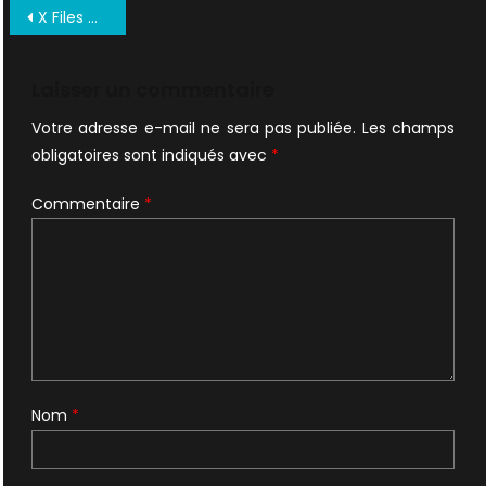
Navigation
X Files Culte Et Occulte Tele Obs 2016.02.06 12 0000
de
l’article
Laisser un commentaire
Votre adresse e-mail ne sera pas publiée.
Les champs
obligatoires sont indiqués avec
*
Commentaire
*
Nom
*