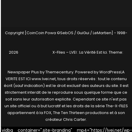
Copyright [CoinCoin Powa ©SebOS / GuiGui / LeMartien] - 1998-
2026
X-Files – LVEI : La Vérité Est Ici
. Theme:
Newspaper Plus by
Themecentury
. Powered by
WordPress
LA
VERITE EST ICI www.lvei.net, tous droits réservés : tout le contenu
écrit (sauf indication) est le droit exclusif des auteurs du site. Il est
strictement interdit de le reproduire sous quelque forme que ce
soit sans leur autorisation explicite. Cependant ce site n'est pas
un site officiel ou à but lucratif et les droits de la série The-X-FILES
appartiennent à la FOX, The Ten Thirteen productions et à son
créateur Chris Carter.
[vidbg container=".site-branding" mp4="https://lvei.net/wp-