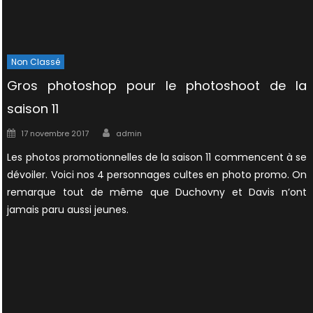
Non Classé
Gros photoshop pour le photoshoot de la
saison 11
Author
Posted
17 novembre 2017
admin
on
Les photos promotionnelles de la saison 11 commencent à se
dévoiler. Voici nos 4 personnages cultes en photo promo. On
remarque tout de même que Duchovny et Davis n’ont
jamais paru aussi jeunes.