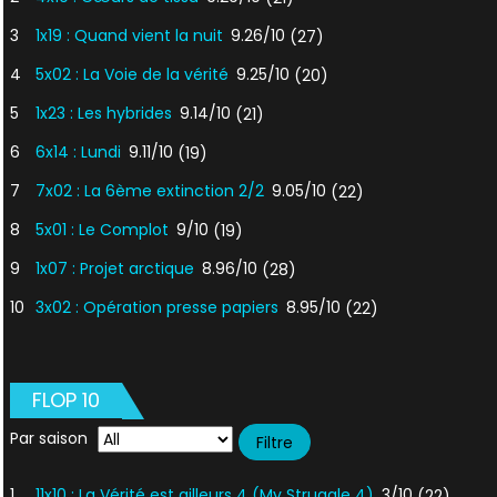
3
1x19 : Quand vient la nuit
9.26/10
(27)
4
5x02 : La Voie de la vérité
9.25/10
(20)
5
1x23 : Les hybrides
9.14/10
(21)
6
6x14 : Lundi
9.11/10
(19)
7
7x02 : La 6ème extinction 2/2
9.05/10
(22)
8
5x01 : Le Complot
9/10
(19)
9
1x07 : Projet arctique
8.96/10
(28)
10
3x02 : Opération presse papiers
8.95/10
(22)
FLOP 10
Par saison
1
11x10 : La Vérité est ailleurs 4 (My Struggle 4)
3/10
(22)