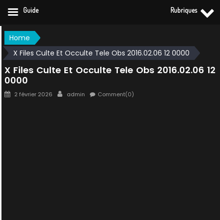
Guide
Rubriques
Skip
Home
to
X Files Culte Et Occulte Tele Obs 2016.02.06 12 0000
content
X Files Culte Et Occulte Tele Obs 2016.02.06 12
0000
Posted
Author
2 février 2026
admin
Comment(0)
on