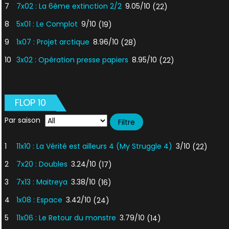
7
7x02 : La 6ème extinction 2/2
9.05/10
(22)
8
5x01 : Le Complot
9/10
(19)
9
1x07 : Projet arctique
8.96/10
(28)
10
3x02 : Opération presse papiers
8.95/10
(22)
FLOP 10
Par saison
1
11x10 : La Vérité est ailleurs 4 (My Struggle 4)
3/10
(22)
2
7x20 : Doubles
3.24/10
(17)
3
7x13 : Maitreya
3.38/10
(16)
4
1x08 : Espace
3.42/10
(24)
5
11x06 : Le Retour du monstre
3.79/10
(14)