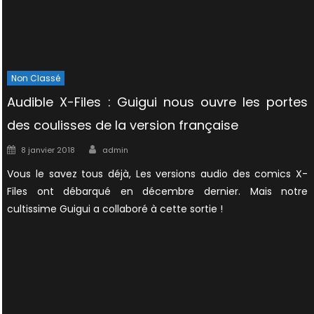
Non Classé
Audible X-Files : Guigui nous ouvre les portes
des coulisses de la version française
Author
Posted
8 janvier 2018
admin
on
Vous le savez tous déjà, Les versions audio des comics X-
Files ont débarqué en décembre dernier. Mais notre
cultissime Guigui a collaboré à cette sortie !