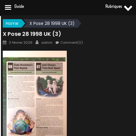
Guide
Rubriques
Skip
Home
X Pose 28 1998 UK (3)
to
X Pose 28 1998 UK (3)
content
Posted
Author
3 février 2026
admin
Comment(0)
on