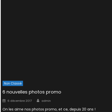
Non Classé
6 nouvelles photos promo
Author
Posted
6 décembre 2017
admin
on
On les aime nos photos promo, et ce, depuis 20 ans !