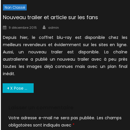
Non Classé
Nouveau trailer et article sur les fans
Author
Posted
9 décembre 2015
admin
on
Depuis hier, le coffret blu-ray est disponible chez les
meilleurs revendeurs et évidemment sur les sites en ligne.
Aussi, un nouveau trailer est disponible. La chaîne
australienne a publié un nouveau trailer avec à peu près
toutes les images déjà connues mais avec un plan final
inédit.
Navigation
X Pose 28 1998 UK (3)
de
l’article
Laisser un commentaire
Votre adresse e-mail ne sera pas publiée.
Les champs
obligatoires sont indiqués avec
*