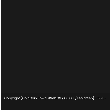
Copyright [CoinCoin Powa ©SebOS / GuiGui / LeMartien] - 1998-